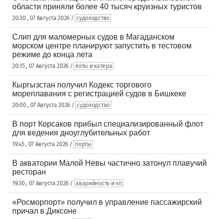
области приняли более 40 тысяч круизных туристов
20:30 , 07 Августа 2026 /
судоходство
Слип для маломерных судов в Магаданском
морском центре планируют запустить в тестовом
режиме до конца лета
20:15 , 07 Августа 2026 /
яхты и катера
Кыргызстан получил Кодекс торгового
мореплавания с регистрацией судов в Бишкеке
20:00 , 07 Августа 2026 /
судоходство
В порт Корсаков прибыл специализированный флот
для ведения дноуглубительных работ
19:45 , 07 Августа 2026 /
порты
В акватории Малой Невы частично затонул плавучий
ресторан
19:30 , 07 Августа 2026 /
аварийность и чп
«Росморпорт» получил в управление пассажирский
причал в Диксоне