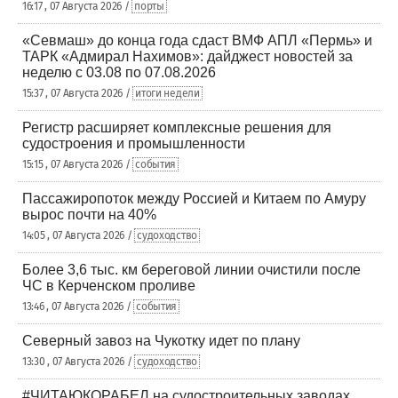
16:17 , 07 Августа 2026 /
порты
«Севмаш» до конца года сдаст ВМФ АПЛ «Пермь» и
ТАРК «Адмирал Нахимов»: дайджест новостей за
неделю с 03.08 по 07.08.2026
15:37 , 07 Августа 2026 /
итоги недели
Регистр расширяет комплексные решения для
судостроения и промышленности
15:15 , 07 Августа 2026 /
события
Пассажиропоток между Россией и Китаем по Амуру
вырос почти на 40%
14:05 , 07 Августа 2026 /
судоходство
Более 3,6 тыс. км береговой линии очистили после
ЧС в Керченском проливе
13:46 , 07 Августа 2026 /
события
Северный завоз на Чукотку идет по плану
13:30 , 07 Августа 2026 /
судоходство
#ЧИТАЮКОРАБЕЛ на судостроительных заводах,