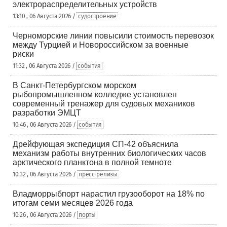
электрораспределительных устройств
13:10 , 06 Августа 2026 /
судостроение
Черноморские линии повысили стоимость перевозок
между Турцией и Новороссийском за военные
риски
11:32 , 06 Августа 2026 /
события
В Санкт-Петербургском морском
рыбопромышленном колледже установлен
современный тренажер для судовых механиков
разработки ЭМЦТ
10:46 , 06 Августа 2026 /
события
Дрейфующая экспедиция СП-42 объяснила
механизм работы внутренних биологических часов
арктического планктона в полной темноте
10:32 , 06 Августа 2026 /
пресс-релизы
Владморрыбпорт нарастил грузооборот на 18% по
итогам семи месяцев 2026 года
10:26 , 06 Августа 2026 /
порты