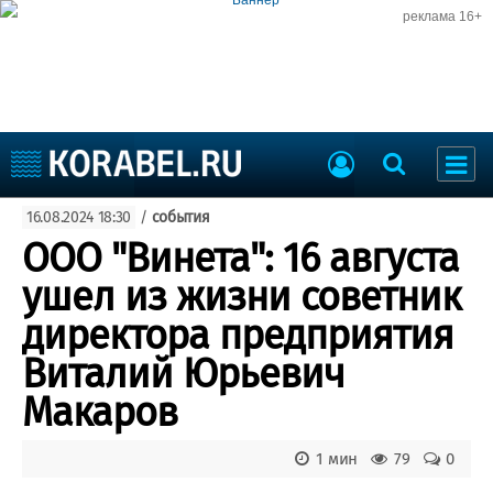
реклама 16+
Судостроение
16.08.2024 18:30
/
события
Судоходство
Судоремонт
ООО "Винета": 16 августа
События
Пресс-релизы
ушел из жизни советник
Порты
Рыболовство
директора предприятия
ВМФ
Образование
Виталий Юрьевич
Яхты и катера
Еще
Макаров
Судостроение
Торговая площадка
1 мин
79
0
Пульс
Доска объявлений