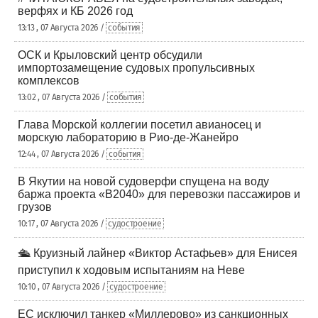
верфях и КБ 2026 год
13:13 , 07 Августа 2026 /
события
ОСК и Крыловский центр обсудили
импортозамещение судовых пропульсивных
комплексов
13:02 , 07 Августа 2026 /
события
Глава Морской коллегии посетил авианосец и
морскую лабораторию в Рио-де-Жанейро
12:44 , 07 Августа 2026 /
события
В Якутии на новой судоверфи спущена на воду
баржа проекта «В2040» для перевозки пассажиров и
грузов
10:17 , 07 Августа 2026 /
судостроение
🛳️ Круизный лайнер «Виктор Астафьев» для Енисея
приступил к ходовым испытаниям на Неве
10:10 , 07 Августа 2026 /
судостроение
ЕС исключил танкер «Миллерово» из санкционных