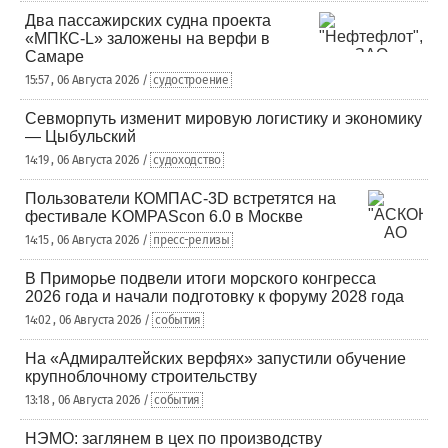
Два пассажирских судна проекта
«МПКС-L» заложены на верфи в
Самаре
15:57 , 06 Августа 2026 /
судостроение
Севморпуть изменит мировую логистику и экономику
— Цыбульский
14:19 , 06 Августа 2026 /
судоходство
Пользователи КОМПАС-3D встретятся на
фестивале KOMPAScon 6.0 в Москве
14:15 , 06 Августа 2026 /
пресс-релизы
В Приморье подвели итоги морского конгресса
2026 года и начали подготовку к форуму 2028 года
14:02 , 06 Августа 2026 /
события
На «Адмиралтейских верфях» запустили обучение
крупноблочному строительству
13:18 , 06 Августа 2026 /
события
НЭМО: заглянем в цех по производству