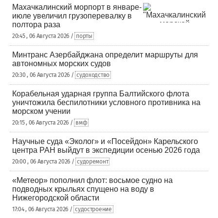
Махачкалинский морпорт в январе-
июле увеличил грузоперевалку в
полтора раза
20:45 , 06 Августа 2026 /
порты
Минтранс Азербайджана определит маршруты для
автономных морских судов
20:30 , 06 Августа 2026 /
судоходство
Корабельная ударная группа Балтийского флота
уничтожила беспилотники условного противника на
морском учении
20:15 , 06 Августа 2026 /
вмф
Научные суда «Эколог» и «Посейдон» Карельского
центра РАН выйдут в экспедиции осенью 2026 года
20:00 , 06 Августа 2026 /
судоремонт
«Метеор» пополнил флот: восьмое судно на
подводных крыльях спущено на воду в
Нижегородской области
17:04 , 06 Августа 2026 /
судостроение