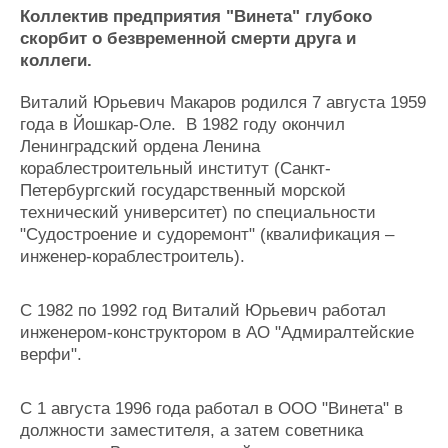
Новости
Продажа флота
Коллектив предприятия "Винета" глубоко
Компании
Оборудование
скорбит о безвременной смерти друга и
Репутация
Изделия
коллеги.
Работа
Материалы
Крюинг
Услуги
Виталий Юрьевич Макаров родился 7 августа 1959
Журнал
года в Йошкар-Оле. В 1982 году окончил
Реклама
Ленинградский ордена Ленина
кораблестроительный институт (Санкт-
Петербургский государственный морской
Конференции
Флот
технический университет) по специальности
Выставки и семинары
Галерея флота
"Судостроение и судоремонт" (квалификация –
Личности
Форум
инженер-кораблестроитель).
Словарь
Отзывы
Все службы
С 1982 по 1992 год Виталий Юрьевич работал
инженером-конструктором в АО "Адмиралтейские
верфи".
С 1 августа 1996 года работал в ООО "Винета" в
должности заместителя, а затем советника