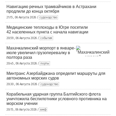
Навигацию речных трамвайчиков в Астрахани
продлили до конца октября
21:15 , 06 Августа 2026 /
судоходство
Медицинские теплоходы в Югре посетили
42 населенных пункта с начала навигации
20:59 , 06 Августа 2026 /
события
Махачкалинский морпорт в январе-
июле увеличил грузоперевалку в
полтора раза
20:45 , 06 Августа 2026 /
порты
Минтранс Азербайджана определит маршруты для
автономных морских судов
20:30 , 06 Августа 2026 /
судоходство
Корабельная ударная группа Балтийского флота
уничтожила беспилотники условного противника на
морском учении
20:15 , 06 Августа 2026 /
вмф