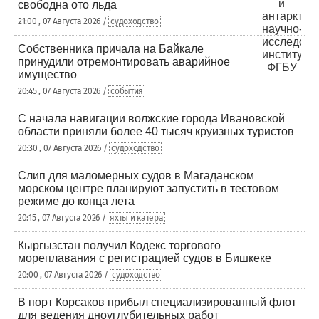
свободна ото льда
21:00 , 07 Августа 2026 /
судоходство
Собственника причала на Байкале
принудили отремонтировать аварийное
имущество
20:45 , 07 Августа 2026 /
события
С начала навигации волжские города Ивановской
области приняли более 40 тысяч круизных туристов
20:30 , 07 Августа 2026 /
судоходство
Слип для маломерных судов в Магаданском
морском центре планируют запустить в тестовом
режиме до конца лета
20:15 , 07 Августа 2026 /
яхты и катера
Кыргызстан получил Кодекс торгового
мореплавания с регистрацией судов в Бишкеке
20:00 , 07 Августа 2026 /
судоходство
В порт Корсаков прибыл специализированный флот
для ведения дноуглубительных работ