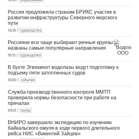
10:45 /
образование
Россия предложила странам БРИКС участие в
развитии инфраструктуры Северного морского
пути
10:30 /
судоходство
Россияне все чаще выбирают речные круизы:
названы самые популярные направления
10:15 /
судоходство
В бухте Эгвекинот водолазы ведут подготовку к
подъему пяти затопленных судов
10:00 /
события
Служба производственного контроля ММТП
проверила нормы безопасности при работе на
причалах
09:45 /
порты
ВНИРО завершило экспедицию по изучению
байкальского омуля в ходе первого длительного
рейса НИС «Викентий Зайцев»