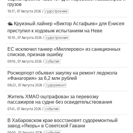
грузов
10:17 , 07 Августа 2026 /
судостроение
🛳️ Круизный лайнер «Виктор Астафьев» для Енисея
приступил к ходовым испытаниям на Неве
10:10 , 07 Августа 2026 /
судостроение
ЕС исключил танкер «Миллерово» из санкционных
списков, признав ошибку
09:16 , 07 Августа 2026 /
события
Росморпорт объявил закупку на ремонт ледокола
«Фанагория» за 6,2 млн рублей
08:23 , 07 Августа 2026 /
судоремонт
Житель ХМАО оштрафован за перевозку
пассажиров на судне без освидетельствования
07:41 , 07 Августа 2026 /
события
В Хабаровском крае восстановят судоремонтный
завод «Якорь» в Советской Гавани
06:50 , 07 Августа 2026 /
события