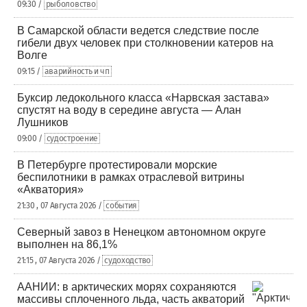
09:30 /
рыболовство
В Самарской области ведется следствие после
гибели двух человек при столкновении катеров на
Волге
09:15 /
аварийность и чп
Буксир ледокольного класса «Нарвская застава»
спустят на воду в середине августа — Алан
Лушников
09:00 /
судостроение
В Петербурге протестировали морские
беспилотники в рамках отраслевой витрины
«Акватория»
21:30 , 07 Августа 2026 /
события
Северный завоз в Ненецком автономном округе
выполнен на 86,1%
21:15 , 07 Августа 2026 /
судоходство
ААНИИ: в арктических морях сохраняются
массивы сплоченного льда, часть акваторий