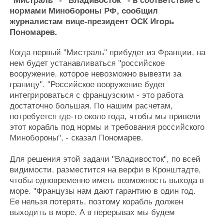
"Мистраль" - "Владивосток" - в соответствие с
Журнал
нормами Минобороны РФ, сообщил
Реклама
журналистам вице-президент ОСК Игорь
Пономарев.
Конференции
Флот
Когда первый "Мистраль" прибудет из Франции, на
Выставки и семинары
Галерея флота
нем будет устанавливаться "российское
Личности
Форум
вооружение, которое невозможно вывезти за
границу". "Российское вооружение будет
Словарь
Отзывы
интегрироваться с французским - это работа
Все службы
достаточно большая. По нашим расчетам,
потребуется где-то около года, чтобы мы привели
этот корабль под нормы и требования российского
Минобороны", - сказал Пономарев.
Для решения этой задачи "Владивосток", по всей
видимости, разместится на верфи в Кронштадте,
чтобы одновременно иметь возможность выхода в
море. "Французы нам дают гарантию в один год.
Ее нельзя потерять, поэтому корабль должен
выходить в море. А в перерывах мы будем