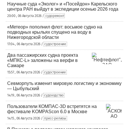
Научные суда «Эколог» и «Посейдон» Карельского
центра РАН выйдут в экспедиции осенью 2026 года
20:00 , 06 Августа 2026 /
судоремонт
«Метеор» пополнил флот: восьмое судно на
подводных крыльях спущено на воду в
Нижегородской области
17:04 , 06 Августа 2026 /
судостроение
Два пассажирских судна проекта
«МПКС-L» заложены на верфи в
Самаре
15:57 , 06 Августа 2026 /
судостроение
Севморпуть изменит мировую логистику и экономику
— Цыбульский
14:19 , 06 Августа 2026 /
судоходство
Пользователи КОМПАС-3D встретятся на
фестивале KOMPAScon 6.0 в Москве
14:15 , 06 Августа 2026 /
пресс-релизы