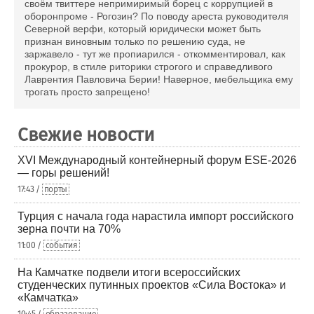
своём твиттере непримиримый борец с коррупцией в
оборонпроме - Рогозин? По поводу ареста руководителя
Северной верфи, который юридически может быть
признан виновным только по решению суда, не
заржавело - тут же пропиарился - откомментировал, как
прокурор, в стиле риторики строгого и справедливого
Лаврентия Павловича Берии! Наверное, мебельщика ему
трогать просто запрещено!
Свежие новости
XVI Международный контейнерный форум ESE-2026
— горы решений!
17:43 /
порты
Турция с начала года нарастила импорт российского
зерна почти на 70%
11:00 /
события
На Камчатке подвели итоги всероссийских
студенческих путинных проектов «Сила Востока» и
«Камчатка»