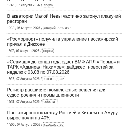
19:45 , 07 Августа 2026 /
порты
В акватории Малой Невы частично затонул плавучий
ресторан
19:30 , 07 Августа 2026 /
аварийность и чп
«Росморпорт» получил в управление пассажирский
причал в Диксоне
16:17 , 07 Августа 2026 /
порты
«Севмаш» до конца года сдаст ВМФ АПЛ «Пермь» и
ТАРК «Адмирал Нахимов»: дайджест новостей за
неделю с 03.08 по 07.08.2026
15:37 , 07 Августа 2026 /
итоги недели
Регистр расширяет комплексные решения для
судостроения и промышленности
15:15 , 07 Августа 2026 /
события
Пассажиропоток между Россией и Китаем по Амуру
вырос почти на 40%
14:05 , 07 Августа 2026 /
судоходство