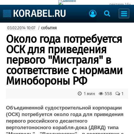
реклама 16+
Судостроение
03.02.2014 10:07
/
события
Судоходство
Судоремонт
Около года потребуется
События
Пресс-релизы
ОСК для приведения
Порты
Рыболовство
первого "Мистраля" в
ВМФ
Образование
соответствие с нормами
Яхты и катера
Еще
Минобороны РФ
Судостроение
Торговая площадка
1 мин
558
1
Пульс
Доска объявлений
Новости
Продажа флота
Объединенной судостроительной корпорации
Компании
Оборудование
(ОСК) потребуется около года для приведения
Репутация
Изделия
первого российского десантного
Работа
Материалы
вертолетоносного корабля-дока (ДВКД) типа
Крюинг
Услуги