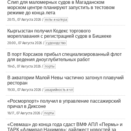
Слип для маломерных судов в Магаданском
морском центре планируют запустить в тестовом
режиме до конца лета
20:15 , 07 Августа 2026 /
яхты и катера
Кыргызстан получил Кодекс торгового
мореплавания с регистрацией судов в Бишкеке
20:00 , 07 Августа 2026 /
судоходство
В порт Корсаков прибыл специализированный флот
для ведения дноуглубительных работ
19:45 , 07 Августа 2026 /
порты
В акватории Малой Невы частично затонул плавучий
ресторан
19:30 , 07 Августа 2026 /
аварийность и чп
«Росморпорт» получил в управление пассажирский
причал в Диксоне
16:17 , 07 Августа 2026 /
порты
«Севмаш» до конца года сдаст ВМФ АПЛ «Пермь» и
ТАРК «Адмирал Нахимов»: дайджест новостей за