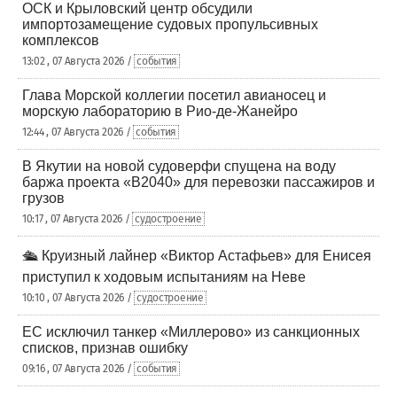
ОСК и Крыловский центр обсудили
импортозамещение судовых пропульсивных
комплексов
13:02 , 07 Августа 2026 /
события
Глава Морской коллегии посетил авианосец и
морскую лабораторию в Рио-де-Жанейро
12:44 , 07 Августа 2026 /
события
В Якутии на новой судоверфи спущена на воду
баржа проекта «В2040» для перевозки пассажиров и
грузов
10:17 , 07 Августа 2026 /
судостроение
🛳️ Круизный лайнер «Виктор Астафьев» для Енисея
приступил к ходовым испытаниям на Неве
10:10 , 07 Августа 2026 /
судостроение
ЕС исключил танкер «Миллерово» из санкционных
списков, признав ошибку
09:16 , 07 Августа 2026 /
события