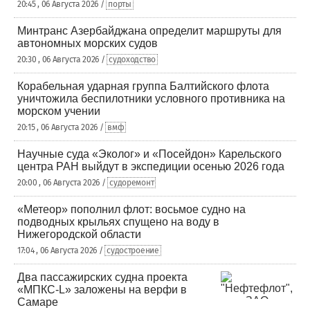
20:45 , 06 Августа 2026 /
порты
Минтранс Азербайджана определит маршруты для
автономных морских судов
20:30 , 06 Августа 2026 /
судоходство
Корабельная ударная группа Балтийского флота
уничтожила беспилотники условного противника на
морском учении
20:15 , 06 Августа 2026 /
вмф
Научные суда «Эколог» и «Посейдон» Карельского
центра РАН выйдут в экспедиции осенью 2026 года
20:00 , 06 Августа 2026 /
судоремонт
«Метеор» пополнил флот: восьмое судно на
подводных крыльях спущено на воду в
Нижегородской области
17:04 , 06 Августа 2026 /
судостроение
Два пассажирских судна проекта
«МПКС-L» заложены на верфи в
Самаре