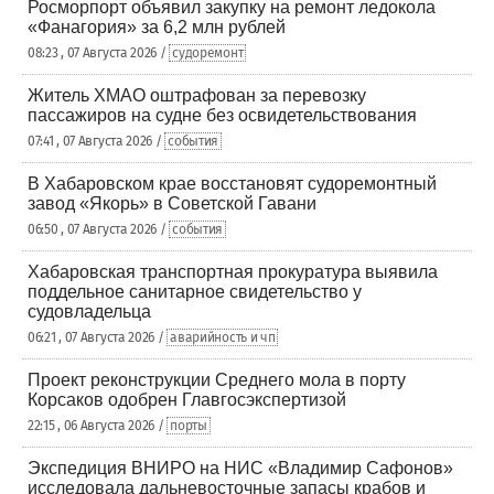
Росморпорт объявил закупку на ремонт ледокола
«Фанагория» за 6,2 млн рублей
08:23 , 07 Августа 2026 /
судоремонт
Житель ХМАО оштрафован за перевозку
пассажиров на судне без освидетельствования
07:41 , 07 Августа 2026 /
события
В Хабаровском крае восстановят судоремонтный
завод «Якорь» в Советской Гавани
06:50 , 07 Августа 2026 /
события
Хабаровская транспортная прокуратура выявила
поддельное санитарное свидетельство у
судовладельца
06:21 , 07 Августа 2026 /
аварийность и чп
Проект реконструкции Среднего мола в порту
Корсаков одобрен Главгосэкспертизой
22:15 , 06 Августа 2026 /
порты
Экспедиция ВНИРО на НИС «Владимир Сафонов»
исследовала дальневосточные запасы крабов и