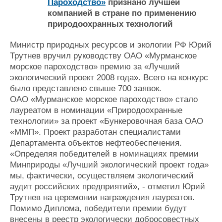
Пароходство»
признано лучшей
Журнал
компанией в стране по применению
Реклама
природоохранных технологий
Министр природных ресурсов и экологии РФ Юрий
Конференции
Флот
Трутнев вручил руководству ОАО «Мурманское
Выставки и семинары
Галерея флота
морское пароходство» премию за «Лучший
Личности
Форум
экологический проект 2008 года». Всего на конкурс
Словарь
Отзывы
было представлено свыше 700 заявок.
Все службы
ОАО «Мурманское морское пароходство» стало
лауреатом в номинации «Природоохранные
технологии» за проект «Бункеровочная база ОАО
«ММП». Проект разработан специалистами
Департамента объектов нефтеобеспечения.
«Определяя победителей в номинациях премии
Минприроды «Лучший экологический проект года»
мы, фактически, осуществляем экологический
аудит российских предприятий», - отметил Юрий
Трутнев на церемонии награждения лауреатов.
Помимо Диплома, победители премии будут
внесены в реестр экологически добросовестных