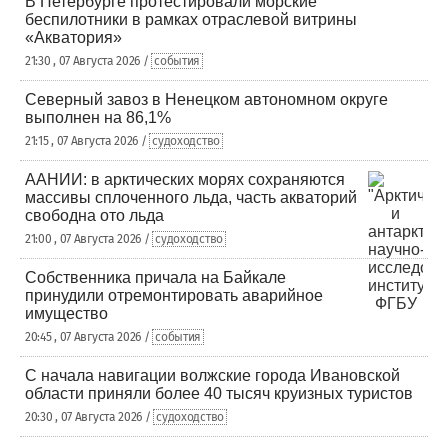
В Петербурге протестировали морские
беспилотники в рамках отраслевой витрины
«Акватория»
21:30 , 07 Августа 2026 /
события
Северный завоз в Ненецком автономном округе
выполнен на 86,1%
21:15 , 07 Августа 2026 /
судоходство
ААНИИ: в арктических морях сохраняются
массивы сплоченного льда, часть акваторий
свободна ото льда
21:00 , 07 Августа 2026 /
судоходство
Собственника причала на Байкале
принудили отремонтировать аварийное
имущество
20:45 , 07 Августа 2026 /
события
С начала навигации волжские города Ивановской
области приняли более 40 тысяч круизных туристов
20:30 , 07 Августа 2026 /
судоходство