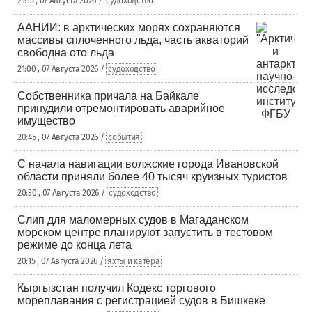
21:15 , 07 Августа 2026 /
судоходство
ААНИИ: в арктических морях сохраняются
массивы сплоченного льда, часть акваторий
свободна ото льда
21:00 , 07 Августа 2026 /
судоходство
Собственника причала на Байкале
принудили отремонтировать аварийное
имущество
20:45 , 07 Августа 2026 /
события
С начала навигации волжские города Ивановской
области приняли более 40 тысяч круизных туристов
20:30 , 07 Августа 2026 /
судоходство
Слип для маломерных судов в Магаданском
морском центре планируют запустить в тестовом
режиме до конца лета
20:15 , 07 Августа 2026 /
яхты и катера
Кыргызстан получил Кодекс торгового
мореплавания с регистрацией судов в Бишкеке