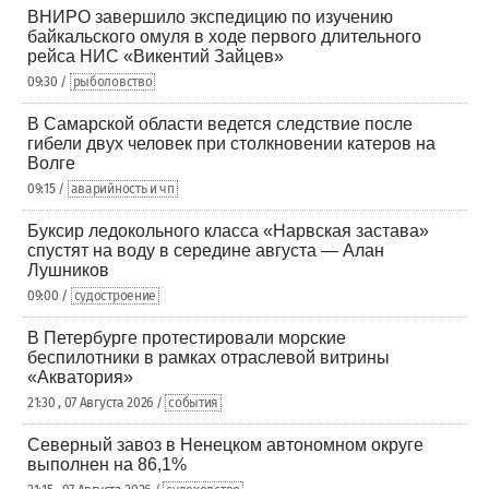
ВНИРО завершило экспедицию по изучению
байкальского омуля в ходе первого длительного
рейса НИС «Викентий Зайцев»
09:30 /
рыболовство
В Самарской области ведется следствие после
гибели двух человек при столкновении катеров на
Волге
09:15 /
аварийность и чп
Буксир ледокольного класса «Нарвская застава»
спустят на воду в середине августа — Алан
Лушников
09:00 /
судостроение
В Петербурге протестировали морские
беспилотники в рамках отраслевой витрины
«Акватория»
21:30 , 07 Августа 2026 /
события
Северный завоз в Ненецком автономном округе
выполнен на 86,1%