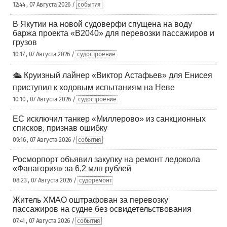
12:44 , 07 Августа 2026 /
события
В Якутии на новой судоверфи спущена на воду
баржа проекта «В2040» для перевозки пассажиров и
грузов
10:17 , 07 Августа 2026 /
судостроение
🛳️ Круизный лайнер «Виктор Астафьев» для Енисея
приступил к ходовым испытаниям на Неве
10:10 , 07 Августа 2026 /
судостроение
ЕС исключил танкер «Миллерово» из санкционных
списков, признав ошибку
09:16 , 07 Августа 2026 /
события
Росморпорт объявил закупку на ремонт ледокола
«Фанагория» за 6,2 млн рублей
08:23 , 07 Августа 2026 /
судоремонт
Житель ХМАО оштрафован за перевозку
пассажиров на судне без освидетельствования
07:41 , 07 Августа 2026 /
события