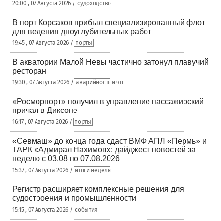
20:00 , 07 Августа 2026 /
судоходство
В порт Корсаков прибыл специализированный флот
для ведения дноуглубительных работ
19:45 , 07 Августа 2026 /
порты
В акватории Малой Невы частично затонул плавучий
ресторан
19:30 , 07 Августа 2026 /
аварийность и чп
«Росморпорт» получил в управление пассажирский
причал в Диксоне
16:17 , 07 Августа 2026 /
порты
«Севмаш» до конца года сдаст ВМФ АПЛ «Пермь» и
ТАРК «Адмирал Нахимов»: дайджест новостей за
неделю с 03.08 по 07.08.2026
15:37 , 07 Августа 2026 /
итоги недели
Регистр расширяет комплексные решения для
судостроения и промышленности
15:15 , 07 Августа 2026 /
события