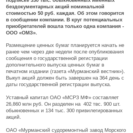
подписке 330 тыс. обыкновенных именных
Журнал
бездокументарных акций номинальной
Реклама
стоимостью 50 руб. каждая. Об этом говорится
в сообщении компании. В круг потенциальных
приобретателей вошла только одна компания -
Конференции
Флот
ООО «ОМЗ».
Выставки и семинары
Галерея флота
Личности
Форум
Размещение ценных бумаг планируется начать не
ранее чем через две недели после опубликования
Словарь
Отзывы
сообщения о государственной регистрации
Все службы
дополнительного выпуска ценных бумаг в
печатном издании (газета «Мурманский вестник»).
Выкуп акций должен быть завершен на 364 день с
даты государственной регистрации выпуска.
Уставный капитал ОАО «МСРЗ МФ» составляет
26,860 млн руб. Он разделен на 402 твс. 900 шт.
обыкновенных и 134 тыс. 300 привилегированных
акций.
ОАО «Мурманский судоремонтный завод Морского