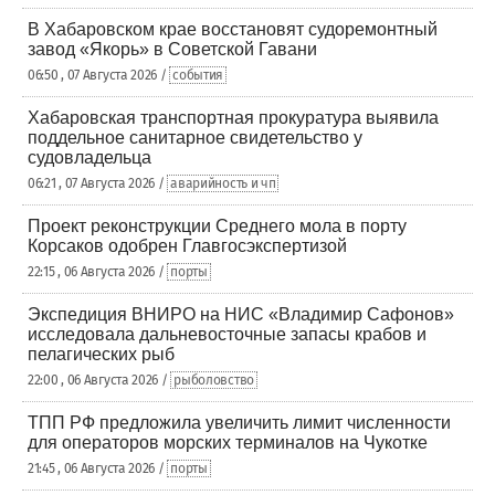
В Хабаровском крае восстановят судоремонтный
завод «Якорь» в Советской Гавани
06:50 , 07 Августа 2026 /
события
Хабаровская транспортная прокуратура выявила
поддельное санитарное свидетельство у
судовладельца
06:21 , 07 Августа 2026 /
аварийность и чп
Проект реконструкции Среднего мола в порту
Корсаков одобрен Главгосэкспертизой
22:15 , 06 Августа 2026 /
порты
Экспедиция ВНИРО на НИС «Владимир Сафонов»
исследовала дальневосточные запасы крабов и
пелагических рыб
22:00 , 06 Августа 2026 /
рыболовство
ТПП РФ предложила увеличить лимит численности
для операторов морских терминалов на Чукотке
21:45 , 06 Августа 2026 /
порты