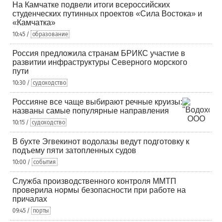
На Камчатке подвели итоги всероссийских
студенческих путинных проектов «Сила Востока» и
«Камчатка»
10:45 /
образование
Россия предложила странам БРИКС участие в
развитии инфраструктуры Северного морского
пути
10:30 /
судоходство
Россияне все чаще выбирают речные круизы:
названы самые популярные направления
10:15 /
судоходство
В бухте Эгвекинот водолазы ведут подготовку к
подъему пяти затопленных судов
10:00 /
события
Служба производственного контроля ММТП
проверила нормы безопасности при работе на
причалах
09:45 /
порты