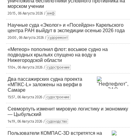
уничтожила беспилотники условного противника на
морском учении
20:15 , 06 Августа 2026 /
вмф
Научные суда «Эколог» и «Посейдон» Карельского
центра РАН выйдут в экспедиции осенью 2026 года
20:00 , 06 Августа 2026 /
судоремонт
«Метеор» пополнил флот: восьмое судно на
подводных крыльях спущено на воду в
Нижегородской области
17:04 , 06 Августа 2026 /
судостроение
Два пассажирских судна проекта
«МПКС-L» заложены на верфи в
Самаре
15:57 , 06 Августа 2026 /
судостроение
Севморпуть изменит мировую логистику и экономику
— Цыбульский
14:19 , 06 Августа 2026 /
судоходство
Пользователи КОМПАС-3D встретятся на