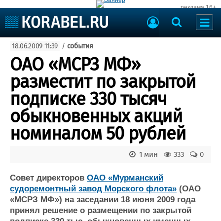
реклама 16+
Судостроение
18.06.2009 11:39
/
события
Судоходство
Судоремонт
ОАО «МСРЗ МФ»
События
Пресс-релизы
разместит по закрытой
Порты
Рыболовство
подписке 330 тысяч
ВМФ
Образование
обыкновенных акций
Яхты и катера
Еще
номиналом 50 рублей
Судостроение
Торговая площадка
1 мин
333
0
Пульс
Доска объявлений
Новости
Продажа флота
Совет директоров
ОАО «Мурманский
Компании
Оборудование
судоремонтный завод Морского флота»
(ОАО
Репутация
Изделия
«МСРЗ МФ») на заседании 18 июня 2009 года
Работа
Материалы
принял решение о размещении по закрытой
Крюинг
Услуги