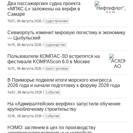
Два пассажирских судна проекта
«МПКС-L» заложены на верфи в
Самаре
15:57 , 06 Августа 2026 /
судостроение
Севморпуть изменит мировую логистику и экономику
— Цыбульский
14:19 , 06 Августа 2026 /
судоходство
Пользователи КОМПАС-3D встретятся на
фестивале KOMPAScon 6.0 в Москве
14:15 , 06 Августа 2026 /
пресс-релизы
В Приморье подвели итоги морского конгресса
2026 года и начали подготовку к форуму 2028 года
14:02 , 06 Августа 2026 /
события
На «Адмиралтейских верфях» запустили обучение
крупноблочному строительству
13:18 , 06 Августа 2026 /
события
НЭМО: заглянем в цех по производству
электрораспределительных устройств