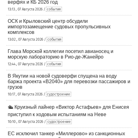
верфях и КБ 2026 год
13:13 , 07 Августа 2026 /
события
ОСК и Крыловский центр обсудили
импортозамещение судовых пропульсивных
комплексов
13:02 , 07 Августа 2026 /
события
Глава Морской коллегии посетил авианосец и
морскую лабораторию в Рио-де-Жанейро
12:44 , 07 Августа 2026 /
события
В Якутии на новой судоверфи спущена на воду
баржа проекта «В2040» для перевозки пассажиров и
грузов
10:17 , 07 Августа 2026 /
судостроение
🛳️ Круизный лайнер «Виктор Астафьев» для Енисея
приступил к ходовым испытаниям на Неве
10:10 , 07 Августа 2026 /
судостроение
ЕС исключил танкер «Миллерово» из санкционных