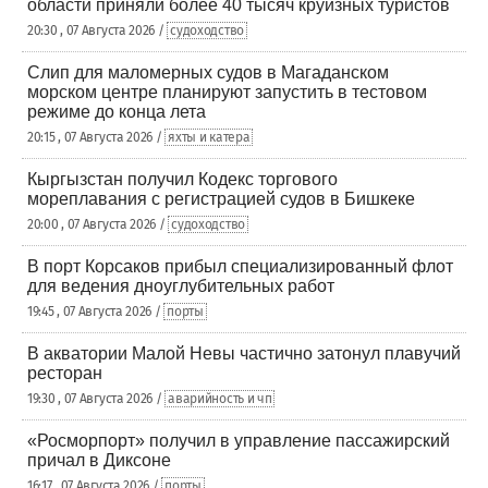
области приняли более 40 тысяч круизных туристов
20:30 , 07 Августа 2026 /
судоходство
Слип для маломерных судов в Магаданском
морском центре планируют запустить в тестовом
режиме до конца лета
20:15 , 07 Августа 2026 /
яхты и катера
Кыргызстан получил Кодекс торгового
мореплавания с регистрацией судов в Бишкеке
20:00 , 07 Августа 2026 /
судоходство
В порт Корсаков прибыл специализированный флот
для ведения дноуглубительных работ
19:45 , 07 Августа 2026 /
порты
В акватории Малой Невы частично затонул плавучий
ресторан
19:30 , 07 Августа 2026 /
аварийность и чп
«Росморпорт» получил в управление пассажирский
причал в Диксоне
16:17 , 07 Августа 2026 /
порты