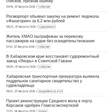
списков, признав ошибку
09:16 , 07 Августа 2026 /
события
Росморпорт объявил закупку на ремонт ледокола
«Фанагория» за 6,2 млн рублей
08:23 , 07 Августа 2026 /
судоремонт
Житель ХМАО оштрафован за перевозку
пассажиров на судне без освидетельствования
07:41 , 07 Августа 2026 /
события
В Хабаровском крае восстановят судоремонтный
завод «Якорь» в Советской Гавани
06:50 , 07 Августа 2026 /
события
Хабаровская транспортная прокуратура выявила
поддельное санитарное свидетельство у
судовладельца
06:21 , 07 Августа 2026 /
аварийность и чп
Проект реконструкции Среднего мола в порту
Корсаков одобрен Главгосэкспертизой
22:15 , 06 Августа 2026 /
порты