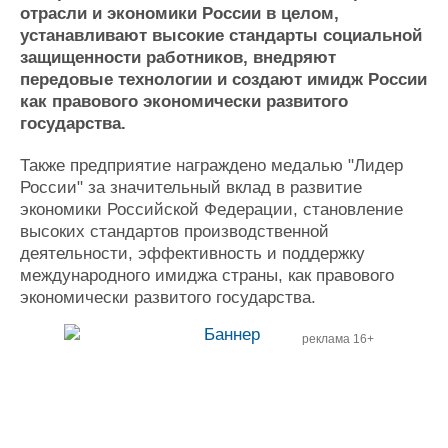
отрасли и экономики России в целом,
Журнал
устанавливают высокие стандарты социальной
Реклама
защищенности работников, внедряют
передовые технологии и создают имидж России
как правового экономически развитого
Конференции
Флот
государства.
Выставки и семинары
Галерея флота
Личности
Форум
Также предприятие награждено медалью "Лидер
Словарь
Отзывы
России" за значительный вклад в развитие
Все службы
экономики Российской Федерации, становление
высоких стандартов производственной
деятельности, эффективность и поддержку
международного имиджа страны, как правового
экономически развитого государства.
реклама 16+