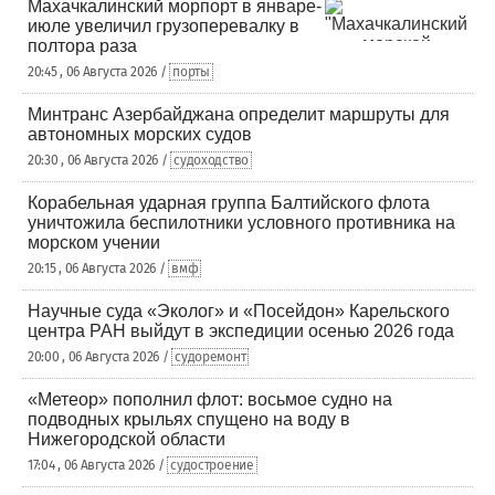
Махачкалинский морпорт в январе-
июле увеличил грузоперевалку в
полтора раза
20:45 , 06 Августа 2026 /
порты
Минтранс Азербайджана определит маршруты для
автономных морских судов
20:30 , 06 Августа 2026 /
судоходство
Корабельная ударная группа Балтийского флота
уничтожила беспилотники условного противника на
морском учении
20:15 , 06 Августа 2026 /
вмф
Научные суда «Эколог» и «Посейдон» Карельского
центра РАН выйдут в экспедиции осенью 2026 года
20:00 , 06 Августа 2026 /
судоремонт
«Метеор» пополнил флот: восьмое судно на
подводных крыльях спущено на воду в
Нижегородской области
17:04 , 06 Августа 2026 /
судостроение