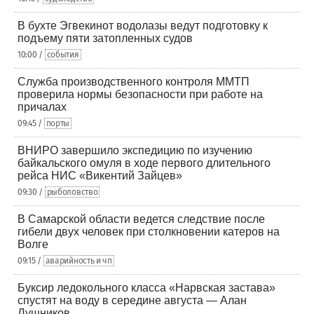
В бухте Эгвекинот водолазы ведут подготовку к
подъему пяти затопленных судов
10:00 /
события
Служба производственного контроля ММТП
проверила нормы безопасности при работе на
причалах
09:45 /
порты
ВНИРО завершило экспедицию по изучению
байкальского омуля в ходе первого длительного
рейса НИС «Викентий Зайцев»
09:30 /
рыболовство
В Самарской области ведется следствие после
гибели двух человек при столкновении катеров на
Волге
09:15 /
аварийность и чп
Буксир ледокольного класса «Нарвская застава»
спустят на воду в середине августа — Алан
Лушников