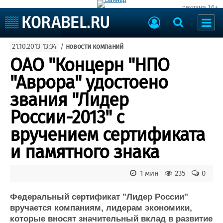
реклама 16+
Судостроение
21.10.2013 13:34
/
новости компаний
Судоходство
Судоремонт
ОАО "Концерн "НПО
События
Пресс-релизы
"Аврора" удостоено
Порты
Рыболовство
звания "Лидер
ВМФ
Образование
России-2013" с
Яхты и катера
Еще
вручением сертификата
и памятного знака
Судостроение
Торговая площадка
Пульс
Доска объявлений
Новости
Продажа флота
1 мин
235
0
Компании
Оборудование
Репутация
Изделия
Федеральный сертификат "Лидер России"
вручается компаниям, лидерам экономики,
Работа
Материалы
которые вносят значительный вклад в развитие
Крюинг
Услуги