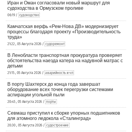
Иран и Оман согласовали новый маршрут для
судоходства в Ормузском проливе
06:19 /
судоходство
Камчатская верфь «Рем-Нова ДВ» модернизирует
процессы благодаря проекту «Производительность
труда»
21:22 , 05 Августа 2026 /
судоремонт
В Ленобласти транспортная прокуратура проверяет
обстоятельства наезда катера на надувной матрас с
детьми
21:15 , 05 Августа 2026 /
аварийность и чп
В порту Шахтерск до конца года завершат
оборудование всех точек перегрузки системами
аспирации угольной пыли
20:45 , 05 Августа 2026 /
порты
Севмаш приступил к сборке упорных подшипников
для атомного ледокола «Сталинград»
20:30 , 05 Августа 2026 /
судостроение