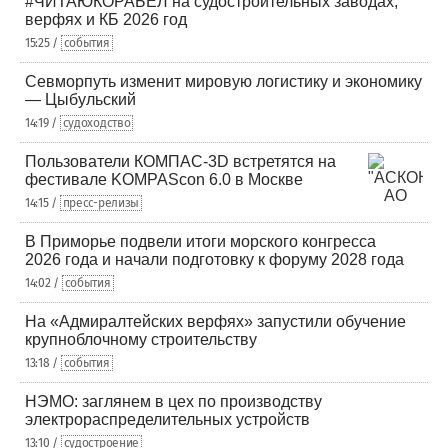
#ЧИТАЮКОРАБЕЛ на судостроительных заводах,
верфях и КБ 2026 год
15:25 /
события
Севморпуть изменит мировую логистику и экономику
— Цыбульский
14:19 /
судоходство
Пользователи КОМПАС-3D встретятся на
фестивале KOMPAScon 6.0 в Москве
14:15 /
пресс-релизы
В Приморье подвели итоги морского конгресса
2026 года и начали подготовку к форуму 2028 года
14:02 /
события
На «Адмиралтейских верфях» запустили обучение
крупноблочному строительству
13:18 /
события
НЭМО: заглянем в цех по производству
электрораспределительных устройств
13:10 /
судостроение