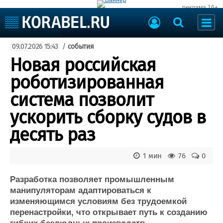
реклама 16+
Судостроение
09.07.2026 15:43
/
события
Судоходство
Судоремонт
Новая российская
События
Пресс-релизы
роботизированная
Порты
Рыболовство
система позволит
ВМФ
Образование
ускорить сборку судов в
Яхты и катера
Еще
десять раз
Судостроение
Торговая площадка
1 мин
76
0
Пульс
Доска объявлений
Новости
Продажа флота
Разработка позволяет промышленным
Компании
Оборудование
манипуляторам адаптироваться к
Репутация
Изделия
изменяющимся условиям без трудоемкой
Работа
Материалы
перенастройки, что открывает путь к созданию
Крюинг
Услуги