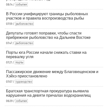
08:14 /
события
В России унифицируют границы рыболовных
участков и правила воспроизводства рыбы
07:59 /
рыболовство
Депутаты готовят поправки, чтобы спасти
прибрежное рыболовство на Дальнем Востоке
07:47 /
рыболовство
Порты юга России начали снижать ставки на
перевалку угля
07:21 /
порты
Пассажирское движение между Благовещенском и
Хэйхэ приостановлено
07:07 /
судоходство
Братская транспортная прокуратура выявила
нарушения на девяти причалах водохранилищ
06:39 /
события