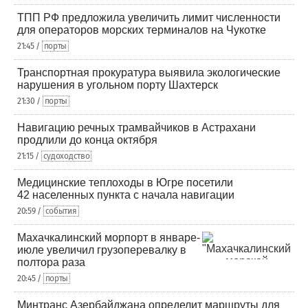
ТПП РФ предложила увеличить лимит численности
для операторов морских терминалов на Чукотке
21:45 /
порты
Транспортная прокуратура выявила экологические
нарушения в угольном порту Шахтерск
21:30 /
порты
Навигацию речных трамвайчиков в Астрахани
продлили до конца октября
21:15 /
судоходство
Медицинские теплоходы в Югре посетили
42 населенных пункта с начала навигации
20:59 /
события
Махачкалинский морпорт в январе-
июле увеличил грузоперевалку в
полтора раза
20:45 /
порты
Минтранс Азербайджана определит маршруты для