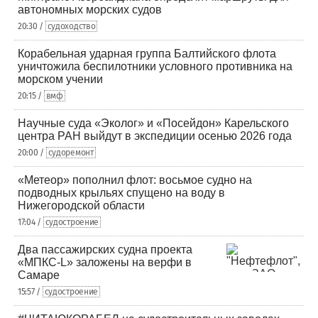
автономных морских судов
20:30 /
судоходство
Корабельная ударная группа Балтийского флота
уничтожила беспилотники условного противника на
морском учении
20:15 /
вмф
Научные суда «Эколог» и «Посейдон» Карельского
центра РАН выйдут в экспедиции осенью 2026 года
20:00 /
судоремонт
«Метеор» пополнил флот: восьмое судно на
подводных крыльях спущено на воду в
Нижегородской области
17:04 /
судостроение
Два пассажирских судна проекта
«МПКС-L» заложены на верфи в
Самаре
15:57 /
судостроение