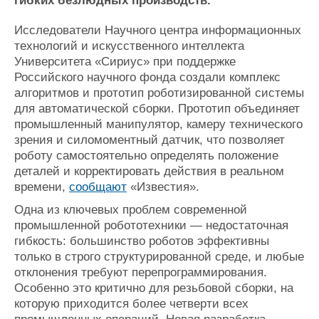
гибких безлюдных производств.
Журнал
Реклама
Исследователи Научного центра информационных
технологий и искусственного интеллекта
Университета «Сириус» при поддержке
Конференции
Флот
Российского научного фонда создали комплекс
Выставки и семинары
Галерея флота
алгоритмов и прототип роботизированной системы
Личности
Форум
для автоматической сборки. Прототип объединяет
промышленный манипулятор, камеру технического
Словарь
Отзывы
зрения и силомоментный датчик, что позволяет
Все службы
роботу самостоятельно определять положение
деталей и корректировать действия в реальном
времени,
сообщают
«Известия».
Одна из ключевых проблем современной
промышленной робототехники — недостаточная
гибкость: большинство роботов эффективны
только в строго структурированной среде, и любые
отклонения требуют перепрограммирования.
Особенно это критично для резьбовой сборки, на
которую приходится более четверти всех