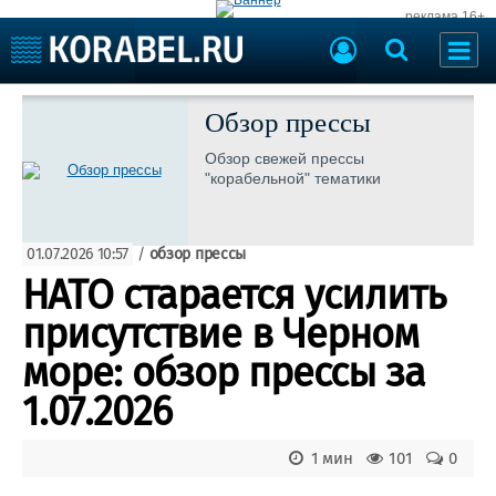
реклама 16+
Судостроение
Судоходство
Обзор прессы
Судоремонт
События
Обзор свежей прессы
Пресс-релизы
"корабельной" тематики
Порты
Рыболовство
ВМФ
Образование
01.07.2026 10:57
/
обзор прессы
Яхты и катера
Еще
НАТО старается усилить
присутствие в Черном
Судостроение
Торговая площадка
Пульс
Доска объявлений
море: обзор прессы за
Новости
Продажа флота
1.07.2026
Компании
Оборудование
Репутация
Изделия
1 мин
101
0
Работа
Материалы
Крюинг
Услуги