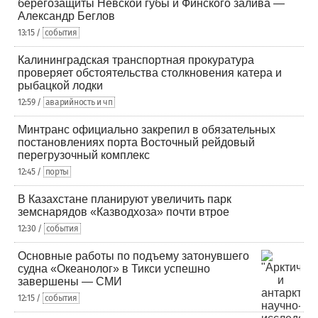
берегозащиты Невской губы и Финского залива —
Александр Беглов
13:15 /
события
Калининградская транспортная прокуратура
проверяет обстоятельства столкновения катера и
рыбацкой лодки
12:59 /
аварийность и чп
Минтранс официально закрепил в обязательных
постановлениях порта Восточный рейдовый
перегрузочный комплекс
12:45 /
порты
В Казахстане планируют увеличить парк
земснарядов «Казводхоза» почти втрое
12:30 /
события
Основные работы по подъему затонувшего
судна «Океанолог» в Тикси успешно
завершены — СМИ
12:15 /
события