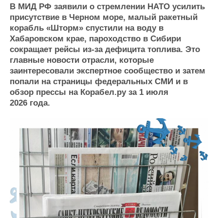
В МИД РФ заявили о стремлении НАТО усилить
Журнал
присутствие в Черном море, малый ракетный
Реклама
корабль «Шторм» спустили на воду в
Хабаровском крае, пароходство в Сибири
сокращает рейсы из-за дефицита топлива. Это
Конференции
Флот
главные новости отрасли, которые
Выставки и семинары
Галерея флота
заинтересовали экспертное сообщество и затем
Личности
Форум
попали на страницы федеральных СМИ и в
Словарь
Отзывы
обзор прессы на Корабел.ру за 1 июля
Все службы
2026 года.