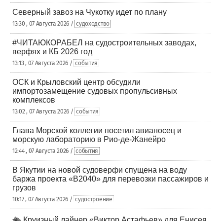
Северный завоз на Чукотку идет по плану
13:30 , 07 Августа 2026 /
судоходство
#ЧИТАЮКОРАБЕЛ на судостроительных заводах,
верфях и КБ 2026 год
13:13 , 07 Августа 2026 /
события
ОСК и Крыловский центр обсудили
импортозамещение судовых пропульсивных
комплексов
13:02 , 07 Августа 2026 /
события
Глава Морской коллегии посетил авианосец и
морскую лабораторию в Рио-де-Жанейро
12:44 , 07 Августа 2026 /
события
В Якутии на новой судоверфи спущена на воду
баржа проекта «В2040» для перевозки пассажиров и
грузов
10:17 , 07 Августа 2026 /
судостроение
🛳️ Круизный лайнер «Виктор Астафьев» для Енисея