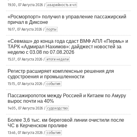
19:30 , 07 Августа 2026 /
аварийность и чп
«Росморпорт» получил в управление пассажирский
причал в Диксоне
16:17 , 07 Августа 2026 /
порты
«Севмаш» до конца года сдаст ВМФ АПЛ «Пермь» и
ТАРК «Адмирал Нахимов»: дайджест новостей за
неделю с 03.08 по 07.08.2026
15:37 , 07 Августа 2026 /
итоги недели
Регистр расширяет комплексные решения для
судостроения и промышленности
15:15 , 07 Августа 2026 /
события
Пассажиропоток между Россией и Китаем по Амуру
вырос почти на 40%
14:05 , 07 Августа 2026 /
судоходство
Более 3,6 тыс. км береговой линии очистили после
ЧС в Керченском проливе
13:46 , 07 Августа 2026 /
события