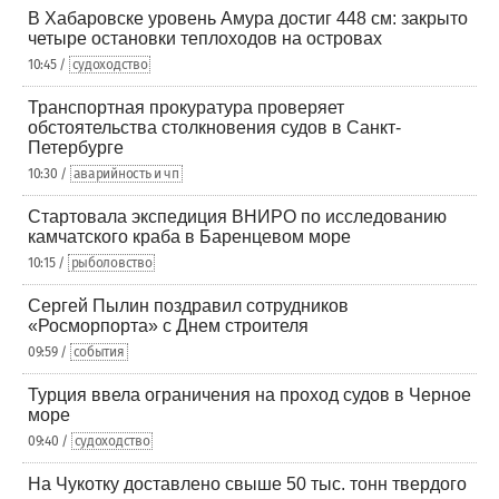
В Хабаровске уровень Амура достиг 448 см: закрыто
четыре остановки теплоходов на островах
10:45 /
судоходство
Транспортная прокуратура проверяет
обстоятельства столкновения судов в Санкт-
Петербурге
10:30 /
аварийность и чп
Стартовала экспедиция ВНИРО по исследованию
камчатского краба в Баренцевом море
10:15 /
рыболовство
Сергей Пылин поздравил сотрудников
«Росморпорта» с Днем строителя
09:59 /
события
Турция ввела ограничения на проход судов в Черное
море
09:40 /
судоходство
На Чукотку доставлено свыше 50 тыс. тонн твердого