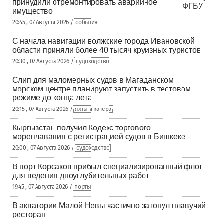
принудили отремонтировать аварийное
имущество
20:45 , 07 Августа 2026 /
события
С начала навигации волжские города Ивановской
области приняли более 40 тысяч круизных туристов
20:30 , 07 Августа 2026 /
судоходство
Слип для маломерных судов в Магаданском
морском центре планируют запустить в тестовом
режиме до конца лета
20:15 , 07 Августа 2026 /
яхты и катера
Кыргызстан получил Кодекс торгового
мореплавания с регистрацией судов в Бишкеке
20:00 , 07 Августа 2026 /
судоходство
В порт Корсаков прибыл специализированный флот
для ведения дноуглубительных работ
19:45 , 07 Августа 2026 /
порты
В акватории Малой Невы частично затонул плавучий
ресторан