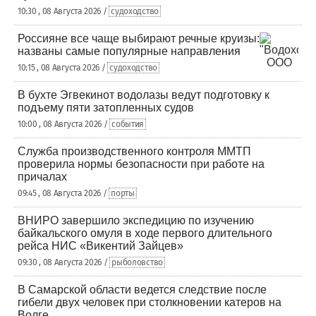
10:30 , 08 Августа 2026 /
судоходство
Россияне все чаще выбирают речные круизы:
названы самые популярные направления
10:15 , 08 Августа 2026 /
судоходство
В бухте Эгвекинот водолазы ведут подготовку к
подъему пяти затопленных судов
10:00 , 08 Августа 2026 /
события
Служба производственного контроля ММТП
проверила нормы безопасности при работе на
причалах
09:45 , 08 Августа 2026 /
порты
ВНИРО завершило экспедицию по изучению
байкальского омуля в ходе первого длительного
рейса НИС «Викентий Зайцев»
09:30 , 08 Августа 2026 /
рыболовство
В Самарской области ведется следствие после
гибели двух человек при столкновении катеров на
Волге