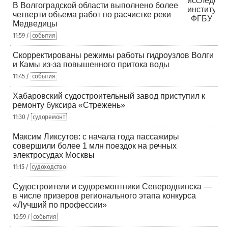
В Волгоградской области выполнено более
четверти объема работ по расчистке реки
Медведицы
11:59 /
события
Скорректированы режимы работы гидроузлов Волги
и Камы из-за повышенного притока воды
11:45 /
события
Хабаровский судостроительный завод приступил к
ремонту буксира «Стрежень»
11:30 /
судоремонт
Максим Ликсутов: с начала года пассажиры
совершили более 1 млн поездок на речных
электросудах Москвы
11:15 /
судоходство
Судостроители и судоремонтники Северодвинска —
в числе призеров регионального этапа конкурса
«Лучший по профессии»
10:59 /
события