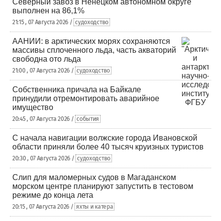
Северный завоз в Ненецком автономном округе
выполнен на 86,1%
21:15 , 07 Августа 2026 /
судоходство
ААНИИ: в арктических морях сохраняются
массивы сплоченного льда, часть акваторий
свободна ото льда
21:00 , 07 Августа 2026 /
судоходство
Собственника причала на Байкале
принудили отремонтировать аварийное
имущество
20:45 , 07 Августа 2026 /
события
С начала навигации волжские города Ивановской
области приняли более 40 тысяч круизных туристов
20:30 , 07 Августа 2026 /
судоходство
Слип для маломерных судов в Магаданском
морском центре планируют запустить в тестовом
режиме до конца лета
20:15 , 07 Августа 2026 /
яхты и катера