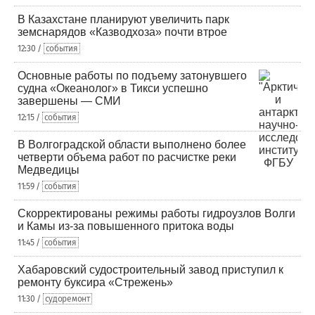
В Казахстане планируют увеличить парк
земснарядов «Казводхоза» почти втрое
12:30 /
события
Основные работы по подъему затонувшего
судна «Океанолог» в Тикси успешно
завершены — СМИ
12:15 /
события
В Волгоградской области выполнено более
четверти объема работ по расчистке реки
Медведицы
11:59 /
события
Скорректированы режимы работы гидроузлов Волги
и Камы из-за повышенного притока воды
11:45 /
события
Хабаровский судостроительный завод приступил к
ремонту буксира «Стрежень»
11:30 /
судоремонт