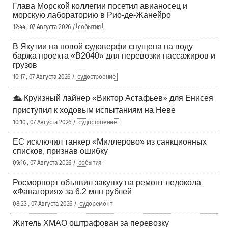
Глава Морской коллегии посетил авианосец и
морскую лабораторию в Рио-де-Жанейро
12:44 , 07 Августа 2026 /
события
В Якутии на новой судоверфи спущена на воду
баржа проекта «В2040» для перевозки пассажиров и
грузов
10:17 , 07 Августа 2026 /
судостроение
🛳️ Круизный лайнер «Виктор Астафьев» для Енисея
приступил к ходовым испытаниям на Неве
10:10 , 07 Августа 2026 /
судостроение
ЕС исключил танкер «Миллерово» из санкционных
списков, признав ошибку
09:16 , 07 Августа 2026 /
события
Росморпорт объявил закупку на ремонт ледокола
«Фанагория» за 6,2 млн рублей
08:23 , 07 Августа 2026 /
судоремонт
Житель ХМАО оштрафован за перевозку