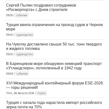
Сергей Пылин поздравил сотрудников
«Росморпорта» с Днем строителя
09:59 /
события
Турция ввела ограничения на проход судов в Черное
море
09:40 /
судоходство
На Чукотку доставлено свыше 50 тыс. тонн твердого
и жидкого топлива
09:20 /
судоходство
В Баренцевом море обнаружен немецкий транспорт
«Утландсхерн», потопленный в 1942 году
09:00 /
события
XVI Международный контейнерный форум ESE-2026
— горы решений!
17:43 , 08 Августа 2026 /
порты
Турция с начала года нарастила импорт российского
зерна почти на 70%