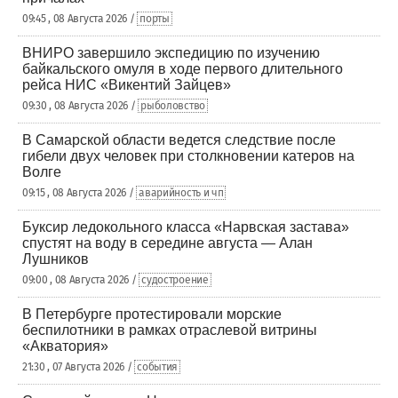
09:45 , 08 Августа 2026 /
порты
ВНИРО завершило экспедицию по изучению
байкальского омуля в ходе первого длительного
рейса НИС «Викентий Зайцев»
09:30 , 08 Августа 2026 /
рыболовство
В Самарской области ведется следствие после
гибели двух человек при столкновении катеров на
Волге
09:15 , 08 Августа 2026 /
аварийность и чп
Буксир ледокольного класса «Нарвская застава»
спустят на воду в середине августа — Алан
Лушников
09:00 , 08 Августа 2026 /
судостроение
В Петербурге протестировали морские
беспилотники в рамках отраслевой витрины
«Акватория»
21:30 , 07 Августа 2026 /
события