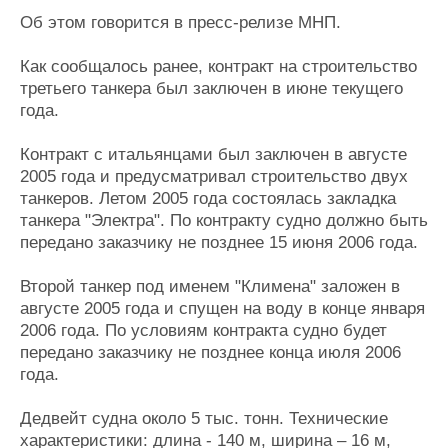
Журнал
Об этом говорится в пресс-релизе МНП.
Реклама
Как сообщалось ранее, контракт на строительство
третьего танкера был заключен в июне текущего
Конференции
Флот
года.
Выставки и семинары
Галерея флота
Личности
Форум
Контракт с итальянцами был заключен в августе
Словарь
Отзывы
2005 года и предусматривал строительство двух
танкеров. Летом 2005 года состоялась закладка
Все службы
танкера "Электра". По контракту судно должно быть
передано заказчику не позднее 15 июня 2006 года.
Второй танкер под именем "Климена" заложен в
августе 2005 года и спущен на воду в конце января
2006 года. По условиям контракта судно будет
передано заказчику не позднее конца июля 2006
года.
Дедвейт судна около 5 тыс. тонн. Технические
характеристики: длина - 140 м, ширина – 16 м,