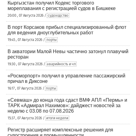
Кыргызстан получил Кодекс торгового
мореплавания с регистрацией судов в Бишкеке
20:00 , 07 Августа 2026 /
судоходство
В порт Корсаков прибыл специализированный флот
для ведения дноуглубительных работ
19:45 , 07 Августа 2026 /
порты
В акватории Малой Невы частично затонул плавучий
ресторан
19:30 , 07 Августа 2026 /
аварийность и чп
«Росморпорт» получил в управление пассажирский
причал в Диксоне
16:17 , 07 Августа 2026 /
порты
«Севмаш» до конца года сдаст ВМФ АПЛ «Пермь» и
ТАРК «Адмирал Нахимов»: дайджест новостей за
неделю с 03.08 по 07.08.2026
15:37 , 07 Августа 2026 /
итоги недели
Регистр расширяет комплексные решения для
судостроения и промышленности