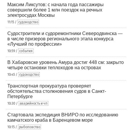
Максим Ликсутов: с начала года пассажиры
совершили более 1 млн поездок на речных
электросудах Москвы
11:15 /
судоходство
Судостроители и судоремонтники Северодвинска —
в числе призеров регионального этапа конкурса
«Лучший по профессии»
10:59 /
события
В Хабаровске уровень Амура достиг 448 см: закрыто
четыре остановки теплоходов на островах
10:45 /
судоходство
Транспортная прокуратура проверяет
обстоятельства столкновения судов в Санкт-
Петербурге
10:30 /
аварийность и чп
Стартовала экспедиция ВНИРО по исследованию
камчатского краба в Баренцевом море
10:15 /
рыболовство