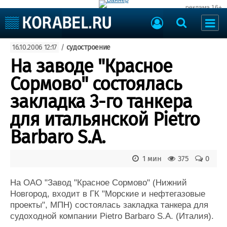
реклама 16+
Судостроение
16.10.2006 12:17
/
судостроение
Судоходство
Судоремонт
На заводе "Красное
События
Пресс-релизы
Сормово" состоялась
Порты
Рыболовство
закладка 3-го танкера
ВМФ
Образование
для итальянской Pietro
Яхты и катера
Еще
Barbaro S.A.
Судостроение
Торговая площадка
1 мин
375
0
Пульс
Доска объявлений
Новости
Продажа флота
На ОАО "Завод "Красное Сормово" (Нижний
Компании
Оборудование
Новгород, входит в ГК "Морские и нефтегазовые
Репутация
Изделия
проекты", МПН) состоялась закладка танкера для
Работа
Материалы
судоходной компании Pietro Barbaro S.A. (Италия).
Крюинг
Услуги