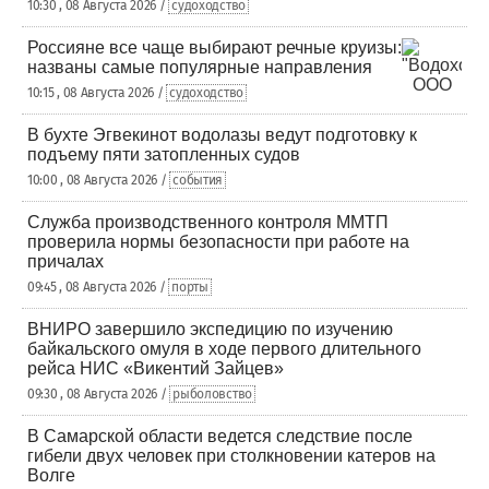
10:30 , 08 Августа 2026 /
судоходство
Россияне все чаще выбирают речные круизы:
названы самые популярные направления
10:15 , 08 Августа 2026 /
судоходство
В бухте Эгвекинот водолазы ведут подготовку к
подъему пяти затопленных судов
10:00 , 08 Августа 2026 /
события
Служба производственного контроля ММТП
проверила нормы безопасности при работе на
причалах
09:45 , 08 Августа 2026 /
порты
ВНИРО завершило экспедицию по изучению
байкальского омуля в ходе первого длительного
рейса НИС «Викентий Зайцев»
09:30 , 08 Августа 2026 /
рыболовство
В Самарской области ведется следствие после
гибели двух человек при столкновении катеров на
Волге