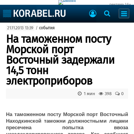
реклама 16+
Судостроение
21.11.2013 13:39
/
события
Судоходство
Судоремонт
На таможенном посту
События
Пресс-релизы
Морской порт
Порты
Рыболовство
Восточный задержали
ВМФ
Образование
14,5 тонн
Яхты и катера
Еще
электроприборов
Судостроение
Торговая площадка
1 мин
398
0
Пульс
Доска объявлений
Новости
Продажа флота
Компании
Оборудование
На таможенном посту Морской порт Восточный
Репутация
Изделия
Находкинской таможни должностными лицами
Работа
Материалы
пресечена попытка ввоза
Крюинг
Услуги