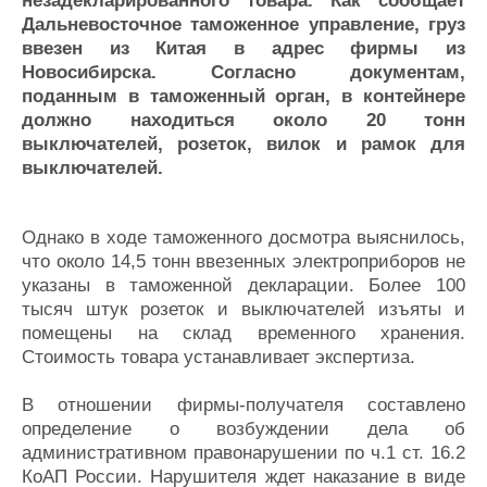
незадекларированного товара. Как сообщает
Журнал
Дальневосточное таможенное управление, груз
Реклама
ввезен из Китая в адрес фирмы из
Новосибирска. Согласно документам,
поданным в таможенный орган, в контейнере
Конференции
Флот
должно находиться около 20 тонн
Выставки и семинары
Галерея флота
выключателей, розеток, вилок и рамок для
Личности
Форум
выключателей.
Словарь
Отзывы
Все службы
Однако в ходе таможенного досмотра выяснилось,
что около 14,5 тонн ввезенных электроприборов не
указаны в таможенной декларации. Более 100
тысяч штук розеток и выключателей изъяты и
помещены на склад временного хранения.
Стоимость товара устанавливает экспертиза.
В отношении фирмы-получателя составлено
определение о возбуждении дела об
административном правонарушении по ч.1 ст. 16.2
КоАП России. Нарушителя ждет наказание в виде