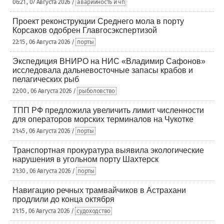
06:21 , 07 Августа 2026 /
аварийность и чп
Проект реконструкции Среднего мола в порту
Корсаков одобрен Главгосэкспертизой
22:15 , 06 Августа 2026 /
порты
Экспедиция ВНИРО на НИС «Владимир Сафонов»
исследовала дальневосточные запасы крабов и
пелагических рыб
22:00 , 06 Августа 2026 /
рыболовство
ТПП РФ предложила увеличить лимит численности
для операторов морских терминалов на Чукотке
21:45 , 06 Августа 2026 /
порты
Транспортная прокуратура выявила экологические
нарушения в угольном порту Шахтерск
21:30 , 06 Августа 2026 /
порты
Навигацию речных трамвайчиков в Астрахани
продлили до конца октября
21:15 , 06 Августа 2026 /
судоходство