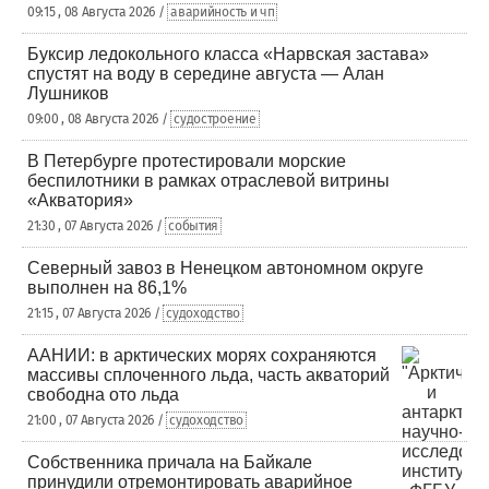
09:15 , 08 Августа 2026 /
аварийность и чп
Буксир ледокольного класса «Нарвская застава»
спустят на воду в середине августа — Алан
Лушников
09:00 , 08 Августа 2026 /
судостроение
В Петербурге протестировали морские
беспилотники в рамках отраслевой витрины
«Акватория»
21:30 , 07 Августа 2026 /
события
Северный завоз в Ненецком автономном округе
выполнен на 86,1%
21:15 , 07 Августа 2026 /
судоходство
ААНИИ: в арктических морях сохраняются
массивы сплоченного льда, часть акваторий
свободна ото льда
21:00 , 07 Августа 2026 /
судоходство
Собственника причала на Байкале
принудили отремонтировать аварийное