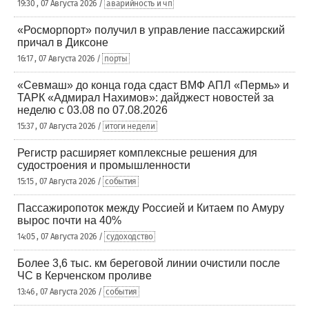
19:30 , 07 Августа 2026 /
аварийность и чп
«Росморпорт» получил в управление пассажирский
причал в Диксоне
16:17 , 07 Августа 2026 /
порты
«Севмаш» до конца года сдаст ВМФ АПЛ «Пермь» и
ТАРК «Адмирал Нахимов»: дайджест новостей за
неделю с 03.08 по 07.08.2026
15:37 , 07 Августа 2026 /
итоги недели
Регистр расширяет комплексные решения для
судостроения и промышленности
15:15 , 07 Августа 2026 /
события
Пассажиропоток между Россией и Китаем по Амуру
вырос почти на 40%
14:05 , 07 Августа 2026 /
судоходство
Более 3,6 тыс. км береговой линии очистили после
ЧС в Керченском проливе
13:46 , 07 Августа 2026 /
события