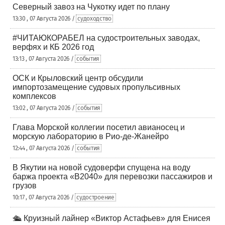
Северный завоз на Чукотку идет по плану
13:30 , 07 Августа 2026 /
судоходство
#ЧИТАЮКОРАБЕЛ на судостроительных заводах,
верфях и КБ 2026 год
13:13 , 07 Августа 2026 /
события
ОСК и Крыловский центр обсудили
импортозамещение судовых пропульсивных
комплексов
13:02 , 07 Августа 2026 /
события
Глава Морской коллегии посетил авианосец и
морскую лабораторию в Рио-де-Жанейро
12:44 , 07 Августа 2026 /
события
В Якутии на новой судоверфи спущена на воду
баржа проекта «В2040» для перевозки пассажиров и
грузов
10:17 , 07 Августа 2026 /
судостроение
🛳️ Круизный лайнер «Виктор Астафьев» для Енисея