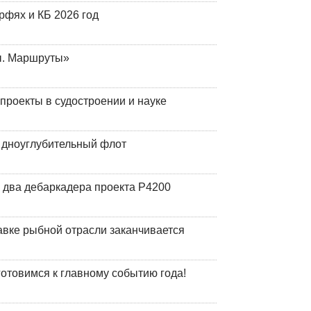
фях и КБ 2026 год
ы. Маршруты»
роекты в судостроении и науке
й дноуглубительный флот
 два дебаркадера проекта Р4200
авке рыбной отрасли заканчивается
готовимся к главному событию года!