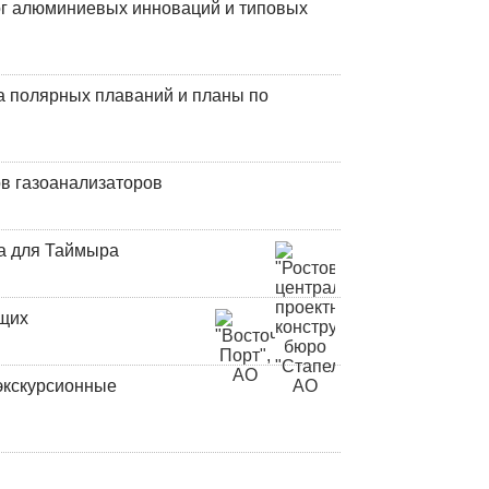
лог алюминиевых инноваций и типовых
а полярных плаваний и планы по
в газоанализаторов
а для Таймыра
ющих
экскурсионные