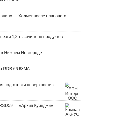
Ванино — Холмск после планового
везти 1,3 тысячи тонн продуктов
т в Нижнем Новгороде
та RDB 66.68МА
я подготовки поверхности к
и RSD59 — «Архип Куинджи»