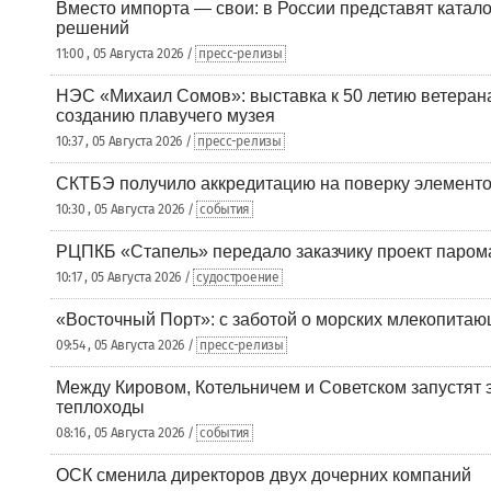
Вместо импорта — свои: в России представят ката
решений
11:00 , 05 Августа 2026 /
пресс-релизы
НЭС «Михаил Сомов»: выставка к 50 летию ветеран
созданию плавучего музея
10:37 , 05 Августа 2026 /
пресс-релизы
СКТБЭ получило аккредитацию на поверку элементо
10:30 , 05 Августа 2026 /
события
РЦПКБ «Стапель» передало заказчику проект паром
10:17 , 05 Августа 2026 /
судостроение
«Восточный Порт»: с заботой о морских млекопита
09:54 , 05 Августа 2026 /
пресс-релизы
Между Кировом, Котельничем и Советском запустят 
теплоходы
08:16 , 05 Августа 2026 /
события
ОСК сменила директоров двух дочерних компаний