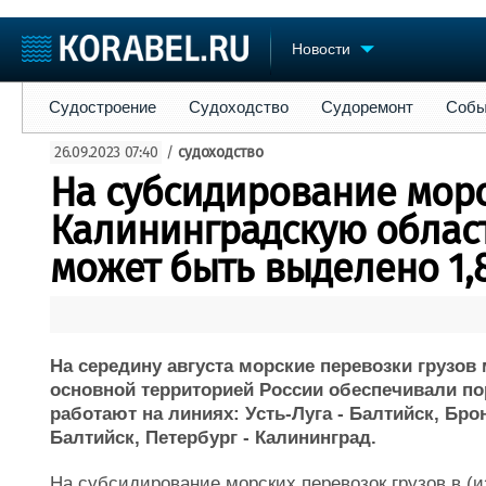
Новости
Судостроение
Судоходство
Судоремонт
События
Пре
Судостроение
Судоходство
Судоремонт
Собы
Судостроение
Торговая площадка
Конфере
26.09.2023 07:40
/
судоходство
Пульс
Доска объявлений
Выставк
На субсидирование морс
Новости
Продажа флота
Личност
Компании
Оборудование
Словарь
Калининградскую област
Репутация
Изделия
может быть выделено 1,
Работа
Материалы
Крюинг
Услуги
Журнал
Реклама
На середину августа морские перевозки грузо
основной территорией России обеспечивали по
работают на линиях: Усть-Луга - Балтийск, Брон
Балтийск, Петербург - Калининград.
На субсидирование морских перевозок грузов в (из