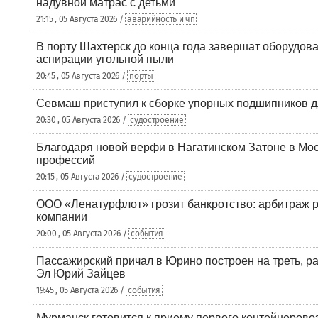
надувной матрас с детьми
21:15 , 05 Августа 2026 /
аварийность и чп
В порту Шахтерск до конца года завершат оборудова
аспирации угольной пыли
20:45 , 05 Августа 2026 /
порты
Севмаш приступил к сборке упорных подшипников д
20:30 , 05 Августа 2026 /
судостроение
Благодаря новой верфи в Нагатинском Затоне в Мос
профессий
20:15 , 05 Августа 2026 /
судостроение
ООО «Ленатурфлот» грозит банкротство: арбитраж р
компании
20:00 , 05 Августа 2026 /
события
Пассажирский причал в Юрино построен на треть, 
Эл Юрий Зайцев
19:45 , 05 Августа 2026 /
события
Мурманск готовится к приему первого контейнеровоз