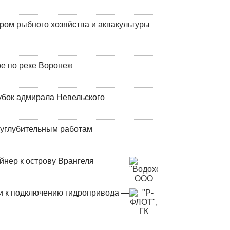
ром рыбного хозяйства и аквакультуры
ре по реке Воронеж
убок адмирала Невельского
оуглубительным работам
йнер к острову Врангеля
и к подключению гидропривода —