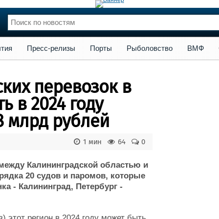
сс-релизы
Порты
Рыболовство
ВМФ
Образование
Яхт
тия
Пресс-релизы
Порты
Рыболовство
ВМФ
нции
Флот
и и семинары
Галерея флота
ких перевозок в
и
Форум
Отзывы
ь в 2024 году
Все службы
8 млрд рублей
1 мин
64
0
в между Калининградской областью и
рядка 20 судов и паромов, которые
ка - Калининград, Петербург -
) этот регион в 2024 году может быть