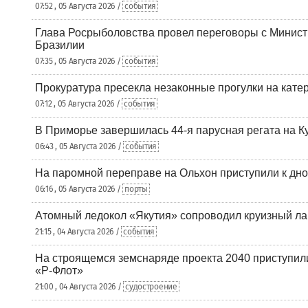
07:52 , 05 Августа 2026 /
события
Глава Росрыболовства провел переговоры с Минист
Бразилии
07:35 , 05 Августа 2026 /
события
Прокуратура пресекла незаконные прогулки на кате
07:12 , 05 Августа 2026 /
события
В Приморье завершилась 44-я парусная регата на К
06:43 , 05 Августа 2026 /
события
На паромной переправе на Ольхон приступили к дн
06:16 , 05 Августа 2026 /
порты
Атомный ледокол «Якутия» сопроводил круизный ла
21:15 , 04 Августа 2026 /
события
На строящемся земснаряде проекта 2040 приступил
«Р-Флот»
21:00 , 04 Августа 2026 /
судостроение