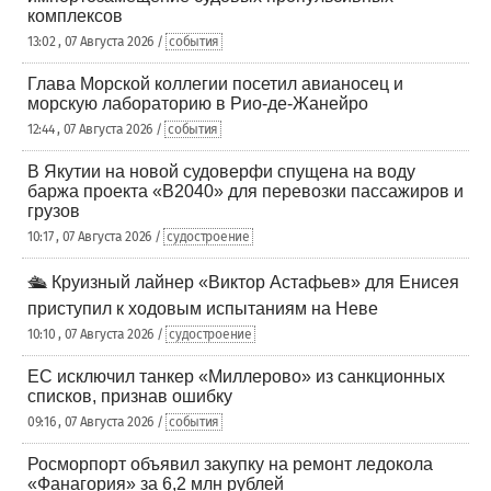
комплексов
13:02 , 07 Августа 2026 /
события
Глава Морской коллегии посетил авианосец и
морскую лабораторию в Рио-де-Жанейро
12:44 , 07 Августа 2026 /
события
В Якутии на новой судоверфи спущена на воду
баржа проекта «В2040» для перевозки пассажиров и
грузов
10:17 , 07 Августа 2026 /
судостроение
🛳️ Круизный лайнер «Виктор Астафьев» для Енисея
приступил к ходовым испытаниям на Неве
10:10 , 07 Августа 2026 /
судостроение
ЕС исключил танкер «Миллерово» из санкционных
списков, признав ошибку
09:16 , 07 Августа 2026 /
события
Росморпорт объявил закупку на ремонт ледокола
«Фанагория» за 6,2 млн рублей