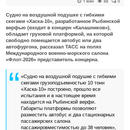
Новости
Продажа флота
1 мин
88
0
Компании
Оборудование
Репутация
Изделия
Судно на воздушной подушке с гибкими
скегами «Хаска-10», разработанное Рыбинской
Работа
Материалы
верфью (входит в концерн «Калашников»),
Крюинг
Услуги
обладает грузовой платформой, на которой
Журнал
свободно помещается автобус или два
Реклама
автофургона, рассказал ТАСС на полях
Международного военно-морского салона
«Флот-2026» представитель концерна.
Конференции
Флот
Выставки и семинары
Галерея флота
Личности
Форум
«Судно на воздушной подушке с гибкими
Словарь
Отзывы
скегами грузоподъемностью 10 тонн
Все службы
«Хаска-10» построено, прошло все
испытания и в настоящее время
находится на Рыбинской верфи.
Габариты платформы позволяют
разместить автобус и два стационарных
пассажирских салона
пассажировместимостью до 38 человек»,