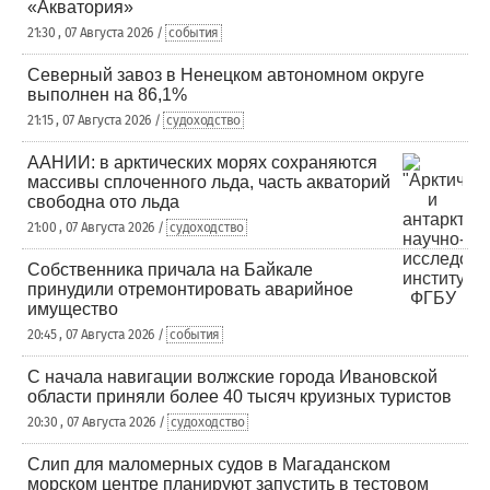
«Акватория»
21:30 , 07 Августа 2026 /
события
Северный завоз в Ненецком автономном округе
выполнен на 86,1%
21:15 , 07 Августа 2026 /
судоходство
ААНИИ: в арктических морях сохраняются
массивы сплоченного льда, часть акваторий
свободна ото льда
21:00 , 07 Августа 2026 /
судоходство
Собственника причала на Байкале
принудили отремонтировать аварийное
имущество
20:45 , 07 Августа 2026 /
события
С начала навигации волжские города Ивановской
области приняли более 40 тысяч круизных туристов
20:30 , 07 Августа 2026 /
судоходство
Слип для маломерных судов в Магаданском
морском центре планируют запустить в тестовом