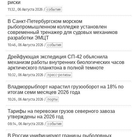
риски
11:32 , 06 Августа 2026 /
события
В Санкт-Петербургском морском
рыбопромышленном колледже установлен
современный тренажер для судовых механиков
разработки ЭМЦТ
10:46 , 06 Августа 2026 /
события
Дрейфующая экспедиция СП-42 объяснила
механизм работы внутренних биологических часов
арктического планктона в полной темноте
10:32 , 06 Августа 2026 /
пресс-релизы
Владморрыбпорт нарастил грузооборот на 18% по
итогам семи месяцев 2026 года
10:26 , 06 Августа 2026 /
порты
Тарифы на перевозки грузов северного завоза
утверждены на 2026 год
08:14 , 06 Августа 2026 /
события
В России унифицируют границы рыболовных