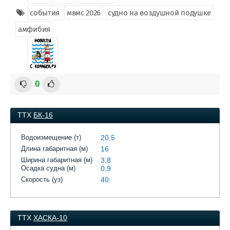
события
мвмс 2026
судно на воздушной подушке
амфибия
0
ТТХ
БК-16
Водоизмещение (т)
20,5
Длина габаритная (м)
16
Ширина габаритная (м)
3,8
Осадка судна (м)
0,9
Скорость (уз)
40
ТТХ
ХАСКА-10