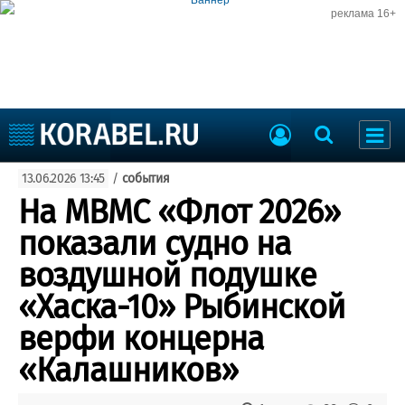
реклама 16+
Судостроение
13.06.2026 13:45
/
события
Судоходство
Судоремонт
На МВМС «Флот 2026»
События
Пресс-релизы
показали судно на
Порты
Рыболовство
воздушной подушке
ВМФ
Образование
«Хаска-10» Рыбинской
Яхты и катера
Еще
верфи концерна
«Калашников»
Судостроение
Торговая площадка
Пульс
Доска объявлений