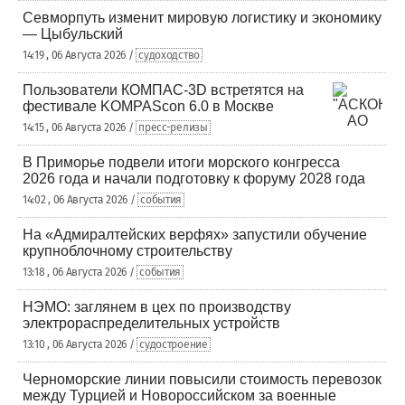
Севморпуть изменит мировую логистику и экономику
— Цыбульский
14:19 , 06 Августа 2026 /
судоходство
Пользователи КОМПАС-3D встретятся на
фестивале KOMPAScon 6.0 в Москве
14:15 , 06 Августа 2026 /
пресс-релизы
В Приморье подвели итоги морского конгресса
2026 года и начали подготовку к форуму 2028 года
14:02 , 06 Августа 2026 /
события
На «Адмиралтейских верфях» запустили обучение
крупноблочному строительству
13:18 , 06 Августа 2026 /
события
НЭМО: заглянем в цех по производству
электрораспределительных устройств
13:10 , 06 Августа 2026 /
судостроение
Черноморские линии повысили стоимость перевозок
между Турцией и Новороссийском за военные