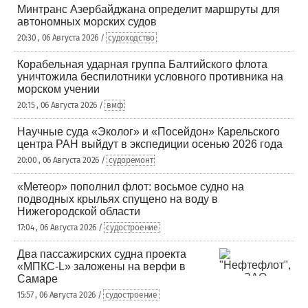
Минтранс Азербайджана определит маршруты для
автономных морских судов
20:30 , 06 Августа 2026 /
судоходство
Корабельная ударная группа Балтийского флота
уничтожила беспилотники условного противника на
морском учении
20:15 , 06 Августа 2026 /
вмф
Научные суда «Эколог» и «Посейдон» Карельского
центра РАН выйдут в экспедиции осенью 2026 года
20:00 , 06 Августа 2026 /
судоремонт
«Метеор» пополнил флот: восьмое судно на
подводных крыльях спущено на воду в
Нижегородской области
17:04 , 06 Августа 2026 /
судостроение
Два пассажирских судна проекта
«МПКС-L» заложены на верфи в
Самаре
15:57 , 06 Августа 2026 /
судостроение