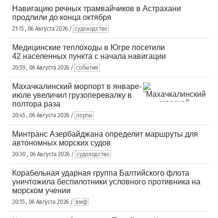
Навигацию речных трамвайчиков в Астрахани
продлили до конца октября
21:15 , 06 Августа 2026 /
судоходство
Медицинские теплоходы в Югре посетили
42 населенных пункта с начала навигации
20:59 , 06 Августа 2026 /
события
Махачкалинский морпорт в январе-
июле увеличил грузоперевалку в
полтора раза
20:45 , 06 Августа 2026 /
порты
Минтранс Азербайджана определит маршруты для
автономных морских судов
20:30 , 06 Августа 2026 /
судоходство
Корабельная ударная группа Балтийского флота
уничтожила беспилотники условного противника на
морском учении
20:15 , 06 Августа 2026 /
вмф