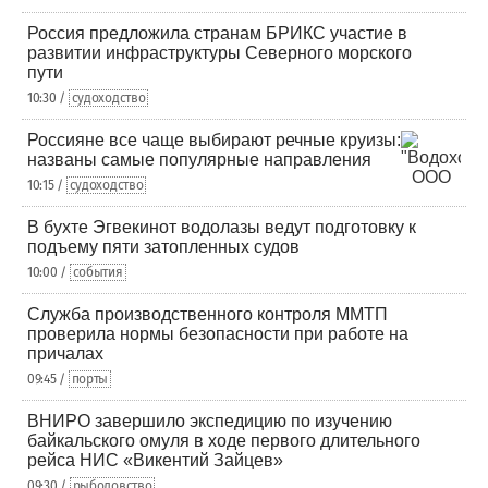
Россия предложила странам БРИКС участие в
развитии инфраструктуры Северного морского
пути
10:30 /
судоходство
Россияне все чаще выбирают речные круизы:
названы самые популярные направления
10:15 /
судоходство
В бухте Эгвекинот водолазы ведут подготовку к
подъему пяти затопленных судов
10:00 /
события
Служба производственного контроля ММТП
проверила нормы безопасности при работе на
причалах
09:45 /
порты
ВНИРО завершило экспедицию по изучению
байкальского омуля в ходе первого длительного
рейса НИС «Викентий Зайцев»
09:30 /
рыболовство