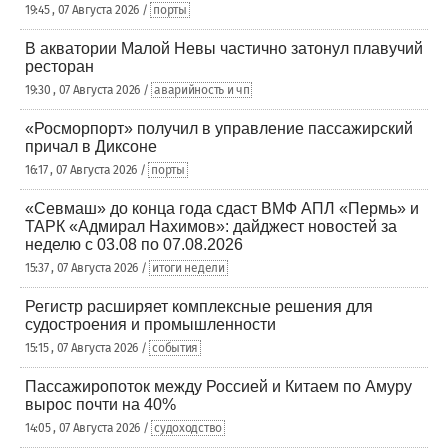
19:45 , 07 Августа 2026 /
порты
В акватории Малой Невы частично затонул плавучий
ресторан
19:30 , 07 Августа 2026 /
аварийность и чп
«Росморпорт» получил в управление пассажирский
причал в Диксоне
16:17 , 07 Августа 2026 /
порты
«Севмаш» до конца года сдаст ВМФ АПЛ «Пермь» и
ТАРК «Адмирал Нахимов»: дайджест новостей за
неделю с 03.08 по 07.08.2026
15:37 , 07 Августа 2026 /
итоги недели
Регистр расширяет комплексные решения для
судостроения и промышленности
15:15 , 07 Августа 2026 /
события
Пассажиропоток между Россией и Китаем по Амуру
вырос почти на 40%
14:05 , 07 Августа 2026 /
судоходство