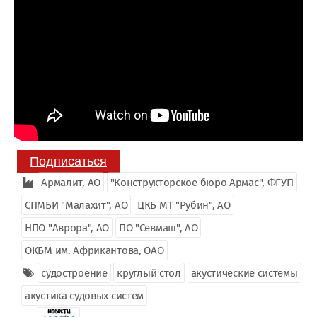
Подписаться
Армалит, АО
"Конструкторское бюро Армас", ФГУП
СПМБИ "Малахит", АО
ЦКБ МТ "Рубин", АО
НПО "Аврора", АО
ПО "Севмаш", АО
ОКБМ им. Африкантова, ОАО
судостроение
круглый стол
акустические системы
акустика судовых систем