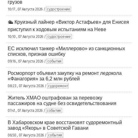
грузов
10:17 , 07 Августа 2026 /
судостроение
🛳️ Круизный лайнер «Виктор Астафьев» для Енисея
приступил к ходовым испытаниям на Неве
10:10 , 07 Августа 2026 /
судостроение
ЕС исключил танкер «Миллерово» из санкционных
списков, признав ошибку
09:16 , 07 Августа 2026 /
события
Росморпорт объявил закупку на ремонт ледокола
«Фанагория» за 6,2 млн рублей
08:23 , 07 Августа 2026 /
судоремонт
Житель ХМАО оштрафован за перевозку
пассажиров на судне без освидетельствования
07:41 , 07 Августа 2026 /
события
В Хабаровском крае восстановят судоремонтный
завод «Якорь» в Советской Гавани
06:50 , 07 Августа 2026 /
события