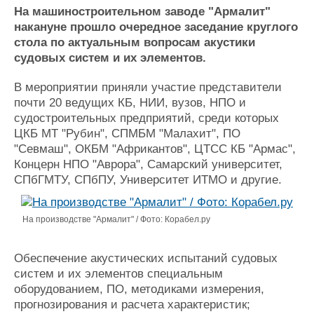
Новости
Продажа флота
На машиностроительном заводе "Армалит"
Компании
Оборудование
накануне прошло очередное заседание круглого
Репутация
Изделия
стола по актуальным вопросам акустики
Работа
Материалы
судовых систем и их элементов.
Крюинг
Услуги
Журнал
В мероприятии приняли участие представители
Реклама
почти 20 ведущих КБ, НИИ, вузов, НПО и
судостроительных предприятий, среди которых
ЦКБ МТ "Рубин", СПМБМ "Малахит", ПО
Конференции
Флот
"Севмаш", ОКБМ "Африкантов", ЦТСС КБ "Армас",
Выставки и семинары
Галерея флота
Концерн НПО "Аврора", Самарский университет,
Личности
Форум
СПбГМТУ, СПбПУ, Университет ИТМО и другие.
Словарь
Отзывы
Все службы
На производстве "Армалит" / Фото: Корабел.ру
Обеспечение акустических испытаний судовых
систем и их элементов специальным
оборудованием, ПО, методиками измерения,
прогнозирования и расчета характеристик;