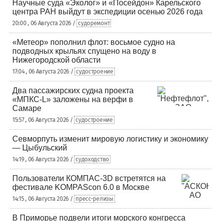
Научные суда «Эколог» и «Посейдон» Карельского
центра РАН выйдут в экспедиции осенью 2026 года
20:00 , 06 Августа 2026 /
судоремонт
«Метеор» пополнил флот: восьмое судно на
подводных крыльях спущено на воду в
Нижегородской области
17:04 , 06 Августа 2026 /
судостроение
Два пассажирских судна проекта
«МПКС-L» заложены на верфи в
Самаре
15:57 , 06 Августа 2026 /
судостроение
Севморпуть изменит мировую логистику и экономику
— Цыбульский
14:19 , 06 Августа 2026 /
судоходство
Пользователи КОМПАС-3D встретятся на
фестивале KOMPAScon 6.0 в Москве
14:15 , 06 Августа 2026 /
пресс-релизы
В Приморье подвели итоги морского конгресса