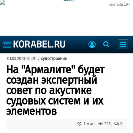
реклама 16+
Судостроение
01.03.2023 20:01
/
судостроение
Судоходство
Судоремонт
На "Армалите" будет
События
Пресс-релизы
создан экспертный
Порты
Рыболовство
совет по акустике
ВМФ
Образование
судовых систем и их
Яхты и катера
Еще
элементов
Судостроение
Торговая площадка
1 мин
226
0
Пульс
Доска объявлений