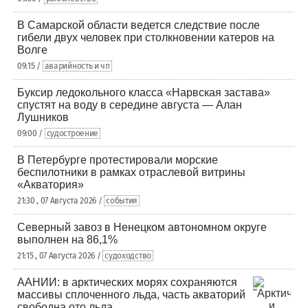
В Самарской области ведется следствие после
гибели двух человек при столкновении катеров на
Волге
09:15 /
аварийность и чп
Буксир ледокольного класса «Нарвская застава»
спустят на воду в середине августа — Алан
Лушников
09:00 /
судостроение
В Петербурге протестировали морские
беспилотники в рамках отраслевой витрины
«Акватория»
21:30 , 07 Августа 2026 /
события
Северный завоз в Ненецком автономном округе
выполнен на 86,1%
21:15 , 07 Августа 2026 /
судоходство
ААНИИ: в арктических морях сохраняются
массивы сплоченного льда, часть акваторий
свободна ото льда