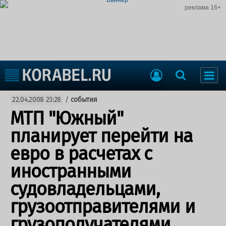
реклама 16+
Судостроение
22.04.2008 23:28
/
события
Судоходство
Судоремонт
МТП "Южный"
События
Пресс-релизы
планирует перейти на
Порты
Рыболовство
евро в расчетах с
ВМФ
Образование
иностранными
Яхты и катера
Еще
судовладельцами,
грузоотправителями и
Судостроение
Торговая площадка
Пульс
Доска объявлений
грузополучателями