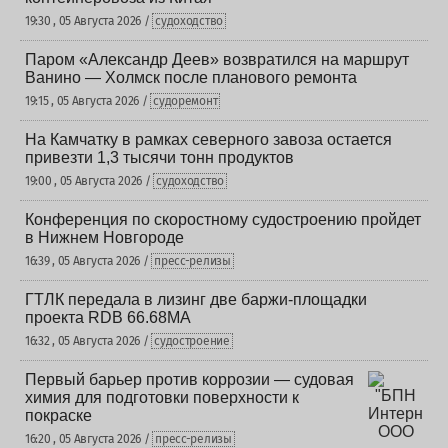
19:30 , 05 Августа 2026 /
судоходство
Паром «Александр Деев» возвратился на маршрут
Ванино — Холмск после планового ремонта
19:15 , 05 Августа 2026 /
судоремонт
На Камчатку в рамках северного завоза остается
привезти 1,3 тысячи тонн продуктов
19:00 , 05 Августа 2026 /
судоходство
Конференция по скоростному судостроению пройдет
в Нижнем Новгороде
16:39 , 05 Августа 2026 /
пресс-релизы
ГТЛК передала в лизинг две баржи-площадки
проекта RDB 66.68МА
16:32 , 05 Августа 2026 /
судостроение
Первый барьер против коррозии — судовая
химия для подготовки поверхности к
покраске
16:20 , 05 Августа 2026 /
пресс-релизы