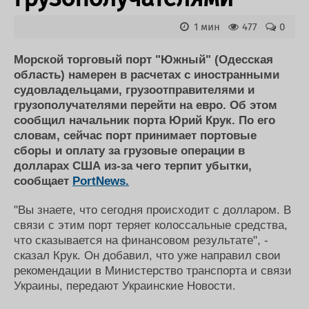
Новости
Продажа флота
Компании
Оборудование
1 мин
477
0
Репутация
Изделия
Работа
Материалы
Морской торговый порт "Южный" (Одесская
Крюинг
Услуги
область) намерен в расчетах с иностранными
Журнал
судовладельцами, грузоотправителями и
Реклама
грузополучателями перейти на евро. Об этом
сообщил начальник порта Юрий Крук. По его
словам, сейчас порт принимает портовые
Конференции
Флот
сборы и оплату за грузовые операции в
Выставки и семинары
Галерея флота
долларах США из-за чего терпит убытки,
Личности
Форум
сообщает
PortNews.
Словарь
Отзывы
Все службы
"Вы знаете, что сегодня происходит с долларом. В
связи с этим порт теряет колоссальные средства,
что сказывается на финансовом результате", -
сказал Крук. Он добавил, что уже направил свои
рекомендации в Министерство транспорта и связи
Украины, передают Украинские Новости.