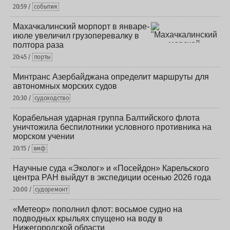
20:59 /
события
Махачкалинский морпорт в январе-
июле увеличил грузоперевалку в
полтора раза
20:45 /
порты
Минтранс Азербайджана определит маршруты для
автономных морских судов
20:30 /
судоходство
Корабельная ударная группа Балтийского флота
уничтожила беспилотники условного противника на
морском учении
20:15 /
вмф
Научные суда «Эколог» и «Посейдон» Карельского
центра РАН выйдут в экспедиции осенью 2026 года
20:00 /
судоремонт
«Метеор» пополнил флот: восьмое судно на
подводных крыльях спущено на воду в
Нижегородской области