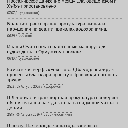
Пассажирское движение между Благовещенском и
Хэйхэ приостановлено
07:07 /
судоходство
Братская транспортная прокуратура выявила
нарушения на девяти причалах водохранилищ
06:39 /
события
Иран и Оман согласовали новый маршрут для
судоходства в Ормузском проливе
06:19 /
судоходство
Камчатская верфь «Рем-Нова ДВ» модернизирует
процессы благодаря проекту «Производительность
труда»
21:22 , 05 Августа 2026 /
судоремонт
В Ленобласти транспортная прокуратура проверяет
обстоятельства наезда катера на надувной матрас с
детьми
21:15 , 05 Августа 2026 /
аварийность и чп
В порту Шахтерск до конца года завершат