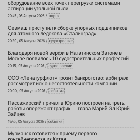
оборудование всех точек перегрузки системами
аспирации угольной пыли
20:45 , 05 Августа 2026 /
порты
Севмаш приступил к сборке упорных подшипников
для атомного ледокола «Сталинград»
20:30 , 05 Августа 2026 /
судостроение
Благодаря новой верфи в Нагатинском Затоне в
Москве появилось 10 судостроительных профессий
20:15 , 05 Августа 2026 /
судостроение
ООО «Ленатурфлот» грозит банкротство: арбитраж
рассмотрит иск о несостоятельности компании
20:00 , 05 Августа 2026 /
события
Пассажирский причал в Юрино построен на треть,
работы опережают график — глава Марий Эл Юрий
Зайцев
19:45 , 05 Августа 2026 /
события
Мурманск готовится к приему первого
контейнеровоза из Китая