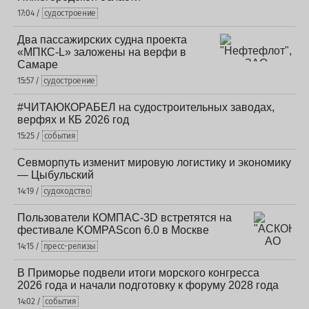
17:04 /
судостроение
Два пассажирских судна проекта
«МПКС-L» заложены на верфи в
Самаре
15:57 /
судостроение
#ЧИТАЮКОРАБЕЛ на судостроительных заводах,
верфях и КБ 2026 год
15:25 /
события
Севморпуть изменит мировую логистику и экономику
— Цыбульский
14:19 /
судоходство
Пользователи КОМПАС-3D встретятся на
фестивале KOMPAScon 6.0 в Москве
14:15 /
пресс-релизы
В Приморье подвели итоги морского конгресса
2026 года и начали подготовку к форуму 2028 года
14:02 /
события