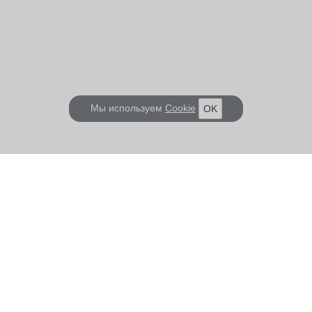
Мы используем
Cookie
OK
КОРАБЕЛ.РУ
ГЛАВНЫЕ ТЕМЫ
О проекте
Российское Судостроение
Наш журнал
Судоходство
Редакция
Крюинг