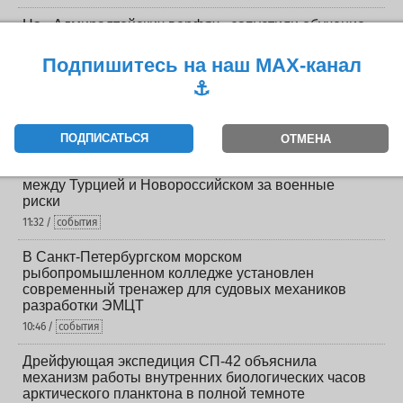
На «Адмиралтейских верфях» запустили обучение
крупноблочному строительству
Подпишитесь на наш MAX-канал
13:18 /
события
⚓️
НЭМО: заглянем в цех по производству
электрораспределительных устройств
13:10 /
судостроение
ПОДПИСАТЬСЯ
ОТМЕНА
Черноморские линии повысили стоимость перевозок
между Турцией и Новороссийском за военные
риски
11:32 /
события
В Санкт-Петербургском морском
рыбопромышленном колледже установлен
современный тренажер для судовых механиков
разработки ЭМЦТ
10:46 /
события
Дрейфующая экспедиция СП-42 объяснила
механизм работы внутренних биологических часов
арктического планктона в полной темноте