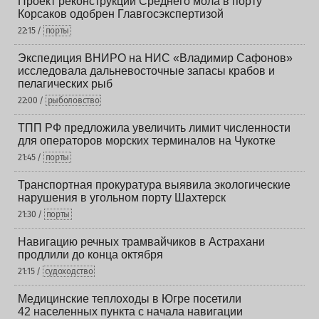
Проект реконструкции Среднего мола в порту
Корсаков одобрен Главгосэкспертизой
22:15 /
порты
Экспедиция ВНИРО на НИС «Владимир Сафонов»
исследовала дальневосточные запасы крабов и
пелагических рыб
22:00 /
рыболовство
ТПП РФ предложила увеличить лимит численности
для операторов морских терминалов на Чукотке
21:45 /
порты
Транспортная прокуратура выявила экологические
нарушения в угольном порту Шахтерск
21:30 /
порты
Навигацию речных трамвайчиков в Астрахани
продлили до конца октября
21:15 /
судоходство
Медицинские теплоходы в Югре посетили
42 населенных пункта с начала навигации