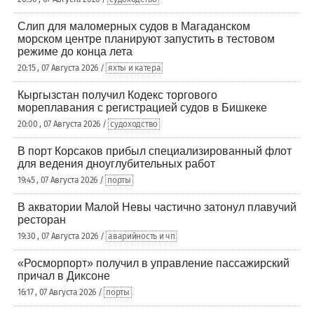
Слип для маломерных судов в Магаданском
морском центре планируют запустить в тестовом
режиме до конца лета
20:15 , 07 Августа 2026 /
яхты и катера
Кыргызстан получил Кодекс торгового
мореплавания с регистрацией судов в Бишкеке
20:00 , 07 Августа 2026 /
судоходство
В порт Корсаков прибыл специализированный флот
для ведения дноуглубительных работ
19:45 , 07 Августа 2026 /
порты
В акватории Малой Невы частично затонул плавучий
ресторан
19:30 , 07 Августа 2026 /
аварийность и чп
«Росморпорт» получил в управление пассажирский
причал в Диксоне
16:17 , 07 Августа 2026 /
порты