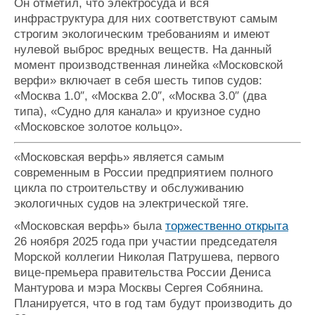
Он отметил, что электросуда и вся
Журнал
инфраструктура для них соответствуют самым
Реклама
строгим экологическим требованиям и имеют
нулевой выброс вредных веществ. На данный
момент производственная линейка «Московской
Конференции
Флот
верфи» включает в себя шесть типов судов:
Выставки и семинары
Галерея флота
«Москва 1.0″, «Москва 2.0″, «Москва 3.0″ (два
Личности
Форум
типа), «Судно для канала» и круизное судно
Словарь
Отзывы
«Московское золотое кольцо».
Все службы
«Московская верфь» является самым
современным в России предприятием полного
цикла по строительству и обслуживанию
экологичных судов на электрической тяге.
«Московская верфь» была
торжественно открыта
26 ноября 2025 года при участии председателя
Морской коллегии Николая Патрушева, первого
вице-премьера правительства России Дениса
Мантурова и мэра Москвы Сергея Собянина.
Планируется, что в год там будут производить до