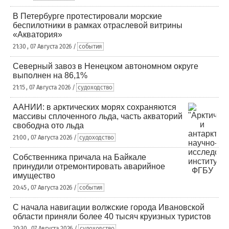
В Петербурге протестировали морские
беспилотники в рамках отраслевой витрины
«Акватория»
21:30 , 07 Августа 2026 /
события
Северный завоз в Ненецком автономном округе
выполнен на 86,1%
21:15 , 07 Августа 2026 /
судоходство
ААНИИ: в арктических морях сохраняются
массивы сплоченного льда, часть акваторий
свободна ото льда
21:00 , 07 Августа 2026 /
судоходство
Собственника причала на Байкале
принудили отремонтировать аварийное
имущество
20:45 , 07 Августа 2026 /
события
С начала навигации волжские города Ивановской
области приняли более 40 тысяч круизных туристов
20:30 , 07 Августа 2026 /
судоходство