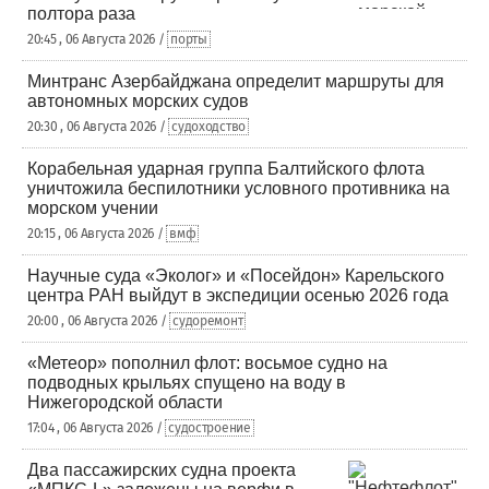
полтора раза
20:45 , 06 Августа 2026 /
порты
Минтранс Азербайджана определит маршруты для
автономных морских судов
20:30 , 06 Августа 2026 /
судоходство
Корабельная ударная группа Балтийского флота
уничтожила беспилотники условного противника на
морском учении
20:15 , 06 Августа 2026 /
вмф
Научные суда «Эколог» и «Посейдон» Карельского
центра РАН выйдут в экспедиции осенью 2026 года
20:00 , 06 Августа 2026 /
судоремонт
«Метеор» пополнил флот: восьмое судно на
подводных крыльях спущено на воду в
Нижегородской области
17:04 , 06 Августа 2026 /
судостроение
Два пассажирских судна проекта