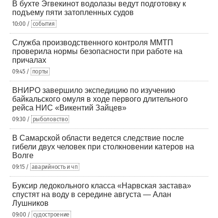
В бухте Эгвекинот водолазы ведут подготовку к
подъему пяти затопленных судов
10:00 /
события
Служба производственного контроля ММТП
проверила нормы безопасности при работе на
причалах
09:45 /
порты
ВНИРО завершило экспедицию по изучению
байкальского омуля в ходе первого длительного
рейса НИС «Викентий Зайцев»
09:30 /
рыболовство
В Самарской области ведется следствие после
гибели двух человек при столкновении катеров на
Волге
09:15 /
аварийность и чп
Буксир ледокольного класса «Нарвская застава»
спустят на воду в середине августа — Алан
Лушников
09:00 /
судостроение