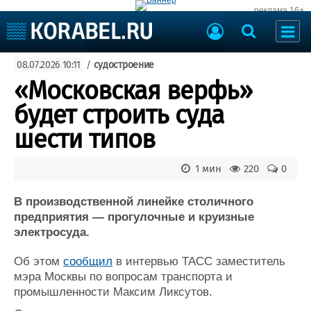
реклама 16+
Судостроение
08.07.2026 10:11
/
судостроение
Судоходство
Судоремонт
«Московская верфь»
События
Пресс-релизы
будет строить суда
Порты
Рыболовство
шести типов
ВМФ
Образование
Яхты и катера
1 мин
220
0
Еще
В производственной линейке столичного
Судостроение
Торговая площадка
предприятия — прогулочные и круизные
Пульс
Доска объявлений
электросуда.
Новости
Продажа флота
Компании
Оборудование
Об этом
сообщил
в интервью ТАСС заместитель
Репутация
Изделия
мэра Москвы по вопросам транспорта и
Работа
Материалы
промышленности Максим Ликсутов.
Крюинг
Услуги