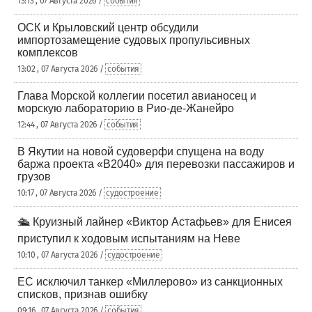
13:13 , 07 Августа 2026 /
события
ОСК и Крыловский центр обсудили
импортозамещение судовых пропульсивных
комплексов
13:02 , 07 Августа 2026 /
события
Глава Морской коллегии посетил авианосец и
морскую лабораторию в Рио-де-Жанейро
12:44 , 07 Августа 2026 /
события
В Якутии на новой судоверфи спущена на воду
баржа проекта «В2040» для перевозки пассажиров и
грузов
10:17 , 07 Августа 2026 /
судостроение
🛳️ Круизный лайнер «Виктор Астафьев» для Енисея
приступил к ходовым испытаниям на Неве
10:10 , 07 Августа 2026 /
судостроение
ЕС исключил танкер «Миллерово» из санкционных
списков, признав ошибку
09:16 , 07 Августа 2026 /
события