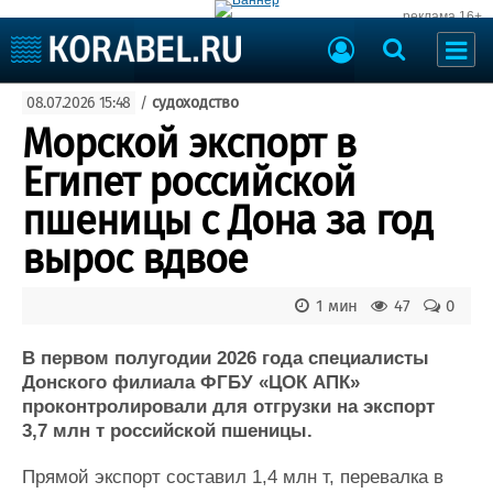
реклама 16+
Судостроение
08.07.2026 15:48
/
судоходство
Судоходство
Судоремонт
Морской экспорт в
События
Пресс-релизы
Египет российской
Порты
Рыболовство
пшеницы с Дона за год
ВМФ
Образование
вырос вдвое
Яхты и катера
Еще
1 мин
47
0
Судостроение
Торговая площадка
Пульс
Доска объявлений
В первом полугодии 2026 года специалисты
Новости
Продажа флота
Донского филиала ФГБУ «ЦОК АПК»
проконтролировали для отгрузки на экспорт
Компании
Оборудование
3,7 млн т российской пшеницы.
Репутация
Изделия
Работа
Материалы
Прямой экспорт составил 1,4 млн т, перевалка в
Крюинг
Услуги