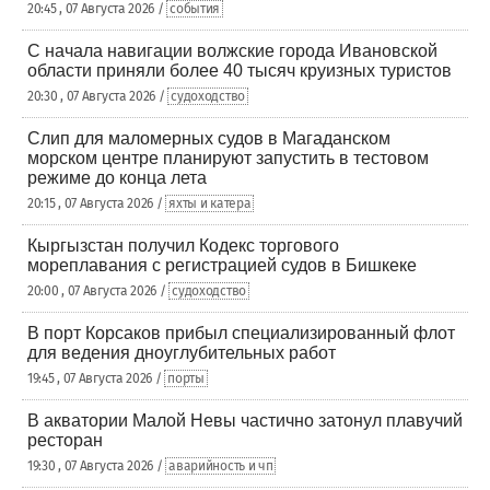
20:45 , 07 Августа 2026 /
события
С начала навигации волжские города Ивановской
области приняли более 40 тысяч круизных туристов
20:30 , 07 Августа 2026 /
судоходство
Слип для маломерных судов в Магаданском
морском центре планируют запустить в тестовом
режиме до конца лета
20:15 , 07 Августа 2026 /
яхты и катера
Кыргызстан получил Кодекс торгового
мореплавания с регистрацией судов в Бишкеке
20:00 , 07 Августа 2026 /
судоходство
В порт Корсаков прибыл специализированный флот
для ведения дноуглубительных работ
19:45 , 07 Августа 2026 /
порты
В акватории Малой Невы частично затонул плавучий
ресторан
19:30 , 07 Августа 2026 /
аварийность и чп