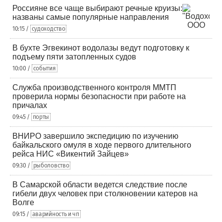
Россияне все чаще выбирают речные круизы:
названы самые популярные направления
10:15 /
судоходство
В бухте Эгвекинот водолазы ведут подготовку к
подъему пяти затопленных судов
10:00 /
события
Служба производственного контроля ММТП
проверила нормы безопасности при работе на
причалах
09:45 /
порты
ВНИРО завершило экспедицию по изучению
байкальского омуля в ходе первого длительного
рейса НИС «Викентий Зайцев»
09:30 /
рыболовство
В Самарской области ведется следствие после
гибели двух человек при столкновении катеров на
Волге
09:15 /
аварийность и чп