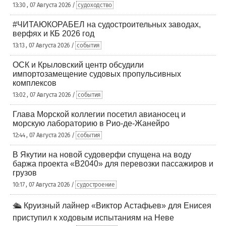
13:30 , 07 Августа 2026 /
судоходство
#ЧИТАЮКОРАБЕЛ на судостроительных заводах,
верфях и КБ 2026 год
13:13 , 07 Августа 2026 /
события
ОСК и Крыловский центр обсудили
импортозамещение судовых пропульсивных
комплексов
13:02 , 07 Августа 2026 /
события
Глава Морской коллегии посетил авианосец и
морскую лабораторию в Рио-де-Жанейро
12:44 , 07 Августа 2026 /
события
В Якутии на новой судоверфи спущена на воду
баржа проекта «В2040» для перевозки пассажиров и
грузов
10:17 , 07 Августа 2026 /
судостроение
🛳️ Круизный лайнер «Виктор Астафьев» для Енисея
приступил к ходовым испытаниям на Неве