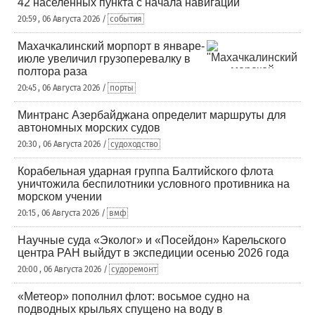
42 населенных пункта с начала навигации
20:59 , 06 Августа 2026 /
события
Махачкалинский морпорт в январе-
июле увеличил грузоперевалку в
полтора раза
20:45 , 06 Августа 2026 /
порты
Минтранс Азербайджана определит маршруты для
автономных морских судов
20:30 , 06 Августа 2026 /
судоходство
Корабельная ударная группа Балтийского флота
уничтожила беспилотники условного противника на
морском учении
20:15 , 06 Августа 2026 /
вмф
Научные суда «Эколог» и «Посейдон» Карельского
центра РАН выйдут в экспедиции осенью 2026 года
20:00 , 06 Августа 2026 /
судоремонт
«Метеор» пополнил флот: восьмое судно на
подводных крыльях спущено на воду в