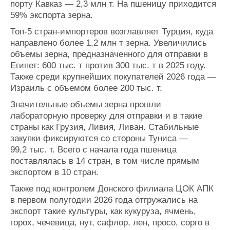
порту Кавказ — 2,3 млн т. На пшеницу приходится
Журнал
59% экспорта зерна.
Реклама
Топ-5 стран-импортеров возглавляет Турция, куда
направлено более 1,2 млн т зерна. Увеличились
Конференции
Флот
объемы зерна, предназначенного для отправки в
Египет: 600 тыс. т против 300 тыс. т в 2025 году.
Выставки и семинары
Галерея флота
Также среди крупнейших покупателей 2026 года —
Личности
Форум
Израиль с объемом более 200 тыс. т.
Словарь
Отзывы
Все службы
Значительные объемы зерна прошли
лабораторную проверку для отправки и в такие
страны как Грузия, Ливия, Ливан. Стабильные
закупки фиксируются со стороны Туниса —
99,2 тыс. т. Всего с начала года пшеница
поставлялась в 14 стран, в том числе прямым
экспортом в 10 стран.
Также под контролем Донского филиала ЦОК АПК
в первом полугодии 2026 года отгружались на
экспорт такие культуры, как кукуруза, ячмень,
горох, чечевица, нут, сафлор, лен, просо, сорго в