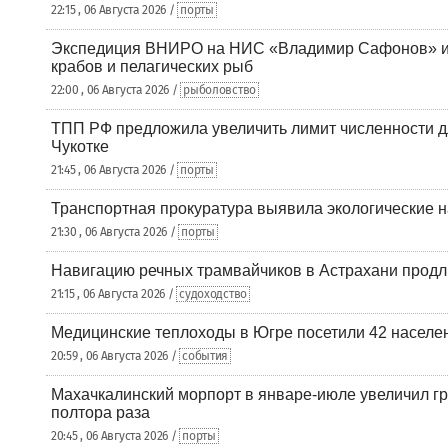
22:15 , 06 Августа 2026 /
порты
Экспедиция ВНИРО на НИС «Владимир Сафонов» и
крабов и пелагических рыб
22:00 , 06 Августа 2026 /
рыболовство
ТПП РФ предложила увеличить лимит численности д
Чукотке
21:45 , 06 Августа 2026 /
порты
Транспортная прокуратура выявила экологические 
21:30 , 06 Августа 2026 /
порты
Навигацию речных трамвайчиков в Астрахани продл
21:15 , 06 Августа 2026 /
судоходство
Медицинские теплоходы в Югре посетили 42 населен
20:59 , 06 Августа 2026 /
события
Махачкалинский морпорт в январе-июле увеличил гр
полтора раза
20:45 , 06 Августа 2026 /
порты