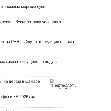
втономных морских судов
чтожила беспилотники условного
центра РАН выйдут в экспедиции осенью
ых крыльях спущено на воду в
ны на верфи в Самаре
фях и КБ 2026 год