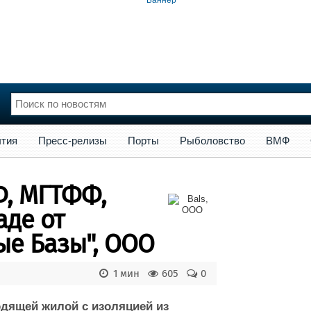
сс-релизы
Порты
Рыболовство
ВМФ
Образование
Яхт
тия
Пресс-релизы
Порты
Рыболовство
ВМФ
нции
Флот
и и семинары
Галерея флота
, МГТФФ,
и
Форум
Отзывы
аде от
Все службы
ые Базы", ООО
1 мин
605
0
дящей жилой с изоляцией из