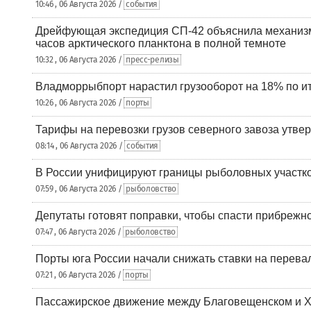
10:46 , 06 Августа 2026 /
события
Дрейфующая экспедиция СП-42 объяснила механизм
часов арктического планктона в полной темноте
10:32 , 06 Августа 2026 /
пресс-релизы
Владморрыбпорт нарастил грузооборот на 18% по ит
10:26 , 06 Августа 2026 /
порты
Тарифы на перевозки грузов северного завоза утве
08:14 , 06 Августа 2026 /
события
В России унифицируют границы рыболовных участк
07:59 , 06 Августа 2026 /
рыболовство
Депутаты готовят поправки, чтобы спасти прибрежн
07:47 , 06 Августа 2026 /
рыболовство
Порты юга России начали снижать ставки на перевал
07:21 , 06 Августа 2026 /
порты
Пассажирское движение между Благовещенском и Х