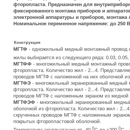
фторопласта. Предназначен для внутриприбор
фиксированного монтажа приборов и аппаратов
электронной аппаратуры и приборов, монтажа 
Номинальное переменное напряжение: до 250 В,
Конструкция
МГТФ
- одножильный медный монтажный провод с
жилы выбирается из следующего ряда: 0.03, 0.05, 0
МГТФФ
- многожильный медный монтажный прово
фторопласта. Количество жил - 2...4. Представля
проводов МГТФ с наложенной на них оболочкой из
МГТФЭ
- многожильный экранированный медный 
фторопласта. Количество жил - 2...4. Представля
проводов МГТФ с наложенным экраном из медной 
МГТФЭФ
- многожильный экранированный медный
оболочкой из фторопласта. Количество жил - 2...
скрученных проводов МГТФ с наложенным экраном
покрытых фторопластовой оболочкой.
0
0
Температура эксплуатации от -40
C до +200
C.