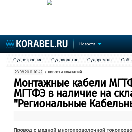
Новости
Судостроение
Судоходство
Судоремонт
События
Пре
Судостроение
Судоходство
Судоремонт
Собы
Судостроение
Торговая площадка
Конфере
23.08.2011 10:42
/
новости компаний
Пульс
Доска объявлений
Выставк
Монтажные кабели МГТФ
Новости
Продажа флота
Личност
Компании
Оборудование
Словарь
МГТФЭ в наличие на скл
Репутация
Изделия
"Региональные Кабельн
Работа
Материалы
Крюинг
Услуги
Журнал
Реклама
Провод с медной многопроволочной токопрово