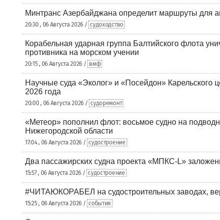
Минтранс Азербайджана определит маршруты для а
20:30 , 06 Августа 2026 /
судоходство
Корабельная ударная группа Балтийского флота уни
противника на морском учении
20:15 , 06 Августа 2026 /
вмф
Научные суда «Эколог» и «Посейдон» Карельского 
2026 года
20:00 , 06 Августа 2026 /
судоремонт
«Метеор» пополнил флот: восьмое судно на подводн
Нижегородской области
17:04 , 06 Августа 2026 /
судостроение
Два пассажирских судна проекта «МПКС-L» заложе
15:57 , 06 Августа 2026 /
судостроение
#ЧИТАЮКОРАБЕЛ на судостроительных заводах, вер
15:25 , 06 Августа 2026 /
события