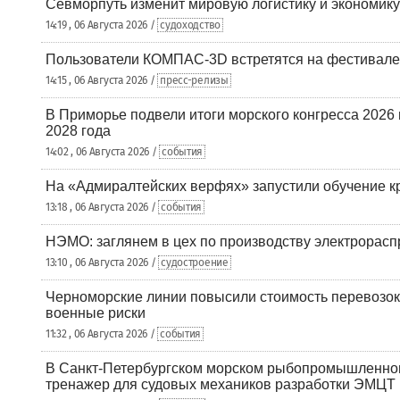
Севморпуть изменит мировую логистику и экономик
14:19 , 06 Августа 2026 /
судоходство
Пользователи КОМПАС-3D встретятся на фестивале
14:15 , 06 Августа 2026 /
пресс-релизы
В Приморье подвели итоги морского конгресса 2026 
2028 года
14:02 , 06 Августа 2026 /
события
На «Адмиралтейских верфях» запустили обучение к
13:18 , 06 Августа 2026 /
события
НЭМО: заглянем в цех по производству электрорасп
13:10 , 06 Августа 2026 /
судостроение
Черноморские линии повысили стоимость перевозок
военные риски
11:32 , 06 Августа 2026 /
события
В Санкт-Петербургском морском рыбопромышленно
тренажер для судовых механиков разработки ЭМЦТ