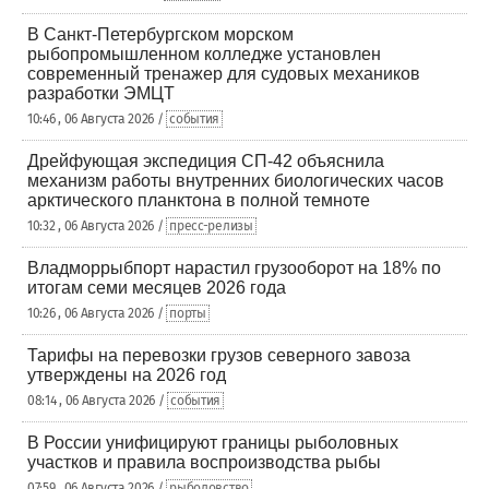
В Санкт-Петербургском морском
рыбопромышленном колледже установлен
современный тренажер для судовых механиков
разработки ЭМЦТ
10:46 , 06 Августа 2026 /
события
Дрейфующая экспедиция СП-42 объяснила
механизм работы внутренних биологических часов
арктического планктона в полной темноте
10:32 , 06 Августа 2026 /
пресс-релизы
Владморрыбпорт нарастил грузооборот на 18% по
итогам семи месяцев 2026 года
10:26 , 06 Августа 2026 /
порты
Тарифы на перевозки грузов северного завоза
утверждены на 2026 год
08:14 , 06 Августа 2026 /
события
В России унифицируют границы рыболовных
участков и правила воспроизводства рыбы
07:59 , 06 Августа 2026 /
рыболовство