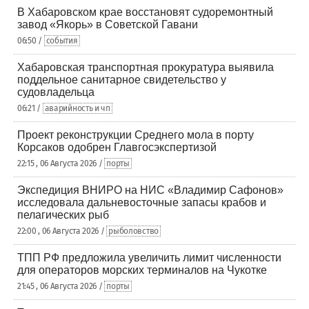
В Хабаровском крае восстановят судоремонтный
завод «Якорь» в Советской Гавани
06:50 /
события
Хабаровская транспортная прокуратура выявила
поддельное санитарное свидетельство у
судовладельца
06:21 /
аварийность и чп
Проект реконструкции Среднего мола в порту
Корсаков одобрен Главгосэкспертизой
22:15 , 06 Августа 2026 /
порты
Экспедиция ВНИРО на НИС «Владимир Сафонов»
исследовала дальневосточные запасы крабов и
пелагических рыб
22:00 , 06 Августа 2026 /
рыболовство
ТПП РФ предложила увеличить лимит численности
для операторов морских терминалов на Чукотке
21:45 , 06 Августа 2026 /
порты