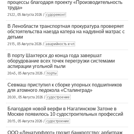
процессы благодаря проекту «Производительность
труда»
21:22 , 05 Августа 2026 /
судоремонт
В Ленобласти транспортная прокуратура проверяет
обстоятельства наезда катера на надувной матрас с
детьми
21:15 , 05 Августа 2026 /
аварийность и чп
В порту Шахтерск до конца года завершат
оборудование всех точек перегрузки системами
аспирации угольной пыли
20:45 , 05 Августа 2026 /
порты
Севмаш приступил к сборке упорных подшипников
для атомного ледокола «Сталинград»
20:30 , 05 Августа 2026 /
судостроение
Благодаря новой верфи в Нагатинском Затоне в
Москве появилось 10 судостроительных профессий
20:15 , 05 Августа 2026 /
судостроение
ООО «Ленатурфлот» грозит банкротство: арбитраж