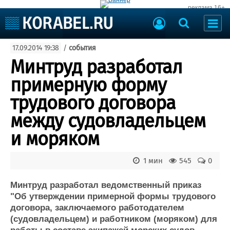
реклама 16+
Судостроение
17.09.2014 19:38
/
события
Судоходство
Судоремонт
Минтруд разработал
События
Пресс-релизы
примерную форму
Порты
Рыболовство
трудового договора
ВМФ
Образование
между судовладельцем
Яхты и катера
Еще
и моряком
Судостроение
Торговая площадка
1 мин
545
0
Пульс
Доска объявлений
Новости
Продажа флота
Минтруд разработал ведомственный приказ
Компании
Оборудование
"Об утверждении примерной формы трудового
Репутация
Изделия
договора, заключаемого работодателем
Работа
Материалы
(судовладельцем) и работником (моряком) для
Крюинг
Услуги