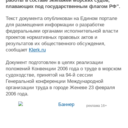
работы в составе экипажей морских судов,
Журнал
плавающих под государственным флагом РФ".
Реклама
Текст документа опубликован на Едином портале
для размещения информации о разработке
Конференции
Флот
федеральными органами исполнительной власти
Выставки и семинары
Галерея флота
проектов нормативных правовых актов и
Личности
Форум
результатов их общественного обсуждения,
сообщает
Klerk.ru
Словарь
Отзывы
Все службы
Документ подготовлен в целях реализации
положений Конвенции 2006 года о труде в морском
судоходстве, принятой на 94-й сессии
Генеральной конференции Международной
организации труда в городе Женеве 23 февраля
2006 года.
реклама 16+