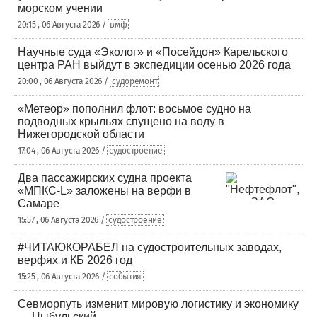
морском учении
20:15 , 06 Августа 2026 /
вмф
Научные суда «Эколог» и «Посейдон» Карельского
центра РАН выйдут в экспедиции осенью 2026 года
20:00 , 06 Августа 2026 /
судоремонт
«Метеор» пополнил флот: восьмое судно на
подводных крыльях спущено на воду в
Нижегородской области
17:04 , 06 Августа 2026 /
судостроение
Два пассажирских судна проекта
«МПКС-L» заложены на верфи в
Самаре
15:57 , 06 Августа 2026 /
судостроение
#ЧИТАЮКОРАБЕЛ на судостроительных заводах,
верфях и КБ 2026 год
15:25 , 06 Августа 2026 /
события
Севморпуть изменит мировую логистику и экономику
— Цыбульский