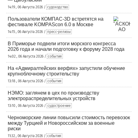
14:19 , 06 Августа 2026 /
судоходство
Пользователи КОМПАС-3D встретятся на
фестивале KOMPAScon 6.0 в Москве
14:15 , 06 Августа 2026 /
пресс-релизы
В Приморье подвели итоги морского конгресса
2026 года и начали подготовку к форуму 2028 года
14:02 , 06 Августа 2026 /
события
На «Адмиралтейских верфях» запустили обучение
крупноблочному строительству
13:18 , 06 Августа 2026 /
события
НЭМО: заглянем в цех по производству
электрораспределительных устройств
13:10 , 06 Августа 2026 /
судостроение
Черноморские линии повысили стоимость перевозок
между Турцией и Новороссийском за военные
риски
11:32 , 06 Августа 2026 /
события