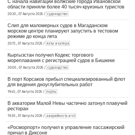
С начала навигации волжские города Ивановской
области приняли более 40 тысяч круизных туристов
20:30 , 07 Августа 2026 /
судоходство
Слип для маломерных судов в Магаданском
морском центре планируют запустить в тестовом
режиме до конца лета
20:15 , 07 Августа 2026 /
яхты и катера
Кыргызстан получил Кодекс торгового
мореплавания с регистрацией судов в Бишкеке
20:00 , 07 Августа 2026 /
судоходство
В порт Корсаков прибыл специализированный флот
для ведения дноуглубительных работ
19:45 , 07 Августа 2026 /
порты
В акватории Малой Невы частично затонул плавучий
ресторан
19:30 , 07 Августа 2026 /
аварийность и чп
«Росморпорт» получил в управление пассажирский
причал в Диксоне