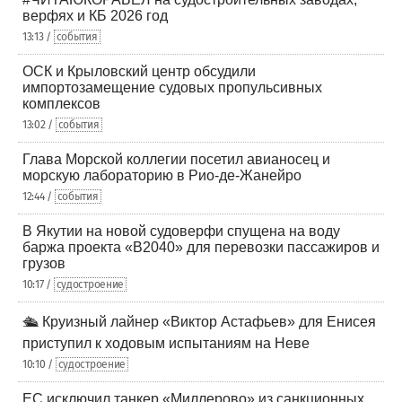
верфях и КБ 2026 год
13:13 /
события
ОСК и Крыловский центр обсудили
импортозамещение судовых пропульсивных
комплексов
13:02 /
события
Глава Морской коллегии посетил авианосец и
морскую лабораторию в Рио-де-Жанейро
12:44 /
события
В Якутии на новой судоверфи спущена на воду
баржа проекта «В2040» для перевозки пассажиров и
грузов
10:17 /
судостроение
🛳️ Круизный лайнер «Виктор Астафьев» для Енисея
приступил к ходовым испытаниям на Неве
10:10 /
судостроение
ЕС исключил танкер «Миллерово» из санкционных