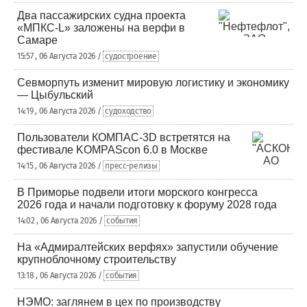
Два пассажирских судна проекта
«МПКС-L» заложены на верфи в
Самаре
15:57 , 06 Августа 2026 /
судостроение
Севморпуть изменит мировую логистику и экономику
— Цыбульский
14:19 , 06 Августа 2026 /
судоходство
Пользователи КОМПАС-3D встретятся на
фестивале KOMPAScon 6.0 в Москве
14:15 , 06 Августа 2026 /
пресс-релизы
В Приморье подвели итоги морского конгресса
2026 года и начали подготовку к форуму 2028 года
14:02 , 06 Августа 2026 /
события
На «Адмиралтейских верфях» запустили обучение
крупноблочному строительству
13:18 , 06 Августа 2026 /
события
НЭМО: заглянем в цех по производству