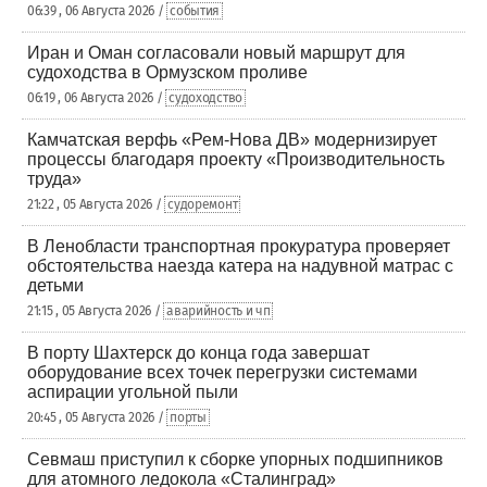
06:39 , 06 Августа 2026 /
события
Иран и Оман согласовали новый маршрут для
судоходства в Ормузском проливе
06:19 , 06 Августа 2026 /
судоходство
Камчатская верфь «Рем-Нова ДВ» модернизирует
процессы благодаря проекту «Производительность
труда»
21:22 , 05 Августа 2026 /
судоремонт
В Ленобласти транспортная прокуратура проверяет
обстоятельства наезда катера на надувной матрас с
детьми
21:15 , 05 Августа 2026 /
аварийность и чп
В порту Шахтерск до конца года завершат
оборудование всех точек перегрузки системами
аспирации угольной пыли
20:45 , 05 Августа 2026 /
порты
Севмаш приступил к сборке упорных подшипников
для атомного ледокола «Сталинград»