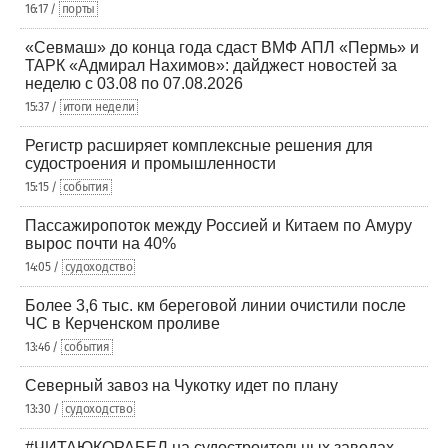
16:17 /
порты
«Севмаш» до конца года сдаст ВМФ АПЛ «Пермь» и
ТАРК «Адмирал Нахимов»: дайджест новостей за
неделю с 03.08 по 07.08.2026
15:37 /
итоги недели
Регистр расширяет комплексные решения для
судостроения и промышленности
15:15 /
события
Пассажиропоток между Россией и Китаем по Амуру
вырос почти на 40%
14:05 /
судоходство
Более 3,6 тыс. км береговой линии очистили после
ЧС в Керченском проливе
13:46 /
события
Северный завоз на Чукотку идет по плану
13:30 /
судоходство
#ЧИТАЮКОРАБЕЛ на судостроительных заводах,