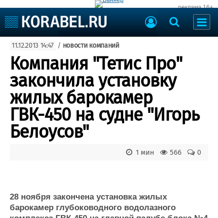
реклама 16+
Судостроение
11.12.2013 14:47
/
новости компаний
Судоходство
Судоремонт
Компания "Тетис Про"
События
Пресс-релизы
закончила установку
Порты
Рыболовство
жилых барокамер
ВМФ
Образование
ГВК-450 на судне "Игорь
Яхты и катера
Еще
Белоусов"
Судостроение
Торговая площадка
1 мин
566
0
Пульс
Доска объявлений
Новости
Продажа флота
Компании
Оборудование
Репутация
Изделия
28 ноября закончена установка жилых
Работа
Материалы
барокамер глубоководного водолазного
Крюинг
Услуги