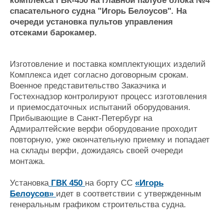
комплекса ГВК-450 на главной палубе блока №4
Журнал
спасательного судна
"Игорь Белоусов"
.
На
Реклама
очереди установка пультов управления
отсеками барокамер.
Конференции
Флот
Выставки и семинары
Галерея флота
Изготовление и поставка комплектующих изделий
Личности
Форум
Комплекса идет согласно договорным срокам.
Военное представительство Заказчика и
Словарь
Отзывы
Гостехнадзор контролируют процесс изготовления
Все службы
и приемосдаточных испытаний оборудования.
Прибывающие в Санкт-Петербург на
Адмиралтейские верфи оборудование проходит
повторную, уже окончательную приемку и попадает
на склады верфи, дожидаясь своей очереди
монтажа.
Установка
ГВК 450
на борту СС
«Игорь
Белоусов»
идет в соответствии с утвержденным
генеральным графиком строительства судна.