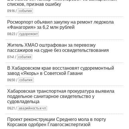
списков, признав ошибку
09:16 /
события
Росморпорт объявил закупку на ремонт ледокола
«Фанагория» за 6,2 млн рублей
08:23 /
судоремонт
Житель ХМАО оштрафован за перевозку
пассажиров на судне без освидетельствования
07:41 /
события
В Хабаровском крае восстановят судоремонтный
завод «Якорь» в Советской Гавани
06:50 /
события
Хабаровская транспортная прокуратура выявила
поддельное санитарное свидетельство у
судовладельца
06:21 /
аварийность и чп
Проект реконструкции Среднего мола в порту
Корсаков одобрен Главгосэкспертизой