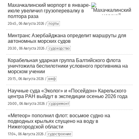
Махачкалинский морпорт в январе-
июле увеличил грузоперевалку в
полтора раза
20:45 , 06 Августа 2026 /
порты
Минтранс Азербайджана определит маршруты для
автономных морских судов
20:30 , 06 Августа 2026 /
судоходство
Корабельная ударная группа Балтийского флота
уничтожила беспилотники условного противника на
морском учении
20:15 , 06 Августа 2026 /
вмф
Научные суда «Эколог» и «Посейдон» Карельского
центра РАН выйдут в экспедиции осенью 2026 года
20:00 , 06 Августа 2026 /
судоремонт
«Метеор» пополнил флот: восьмое судно на
подводных крыльях спущено на воду в
Нижегородской области
17:04 , 06 Августа 2026 /
судостроение