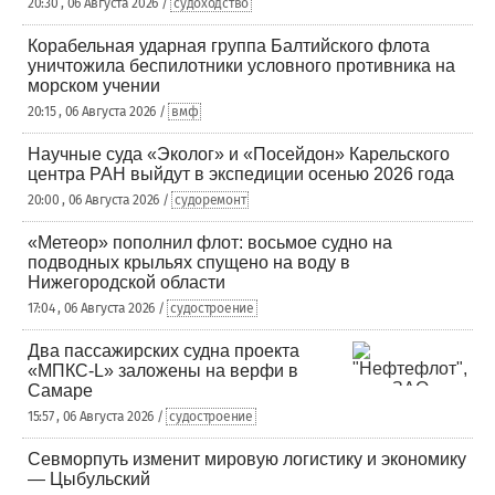
20:30 , 06 Августа 2026 /
судоходство
Корабельная ударная группа Балтийского флота
уничтожила беспилотники условного противника на
морском учении
20:15 , 06 Августа 2026 /
вмф
Научные суда «Эколог» и «Посейдон» Карельского
центра РАН выйдут в экспедиции осенью 2026 года
20:00 , 06 Августа 2026 /
судоремонт
«Метеор» пополнил флот: восьмое судно на
подводных крыльях спущено на воду в
Нижегородской области
17:04 , 06 Августа 2026 /
судостроение
Два пассажирских судна проекта
«МПКС-L» заложены на верфи в
Самаре
15:57 , 06 Августа 2026 /
судостроение
Севморпуть изменит мировую логистику и экономику
— Цыбульский