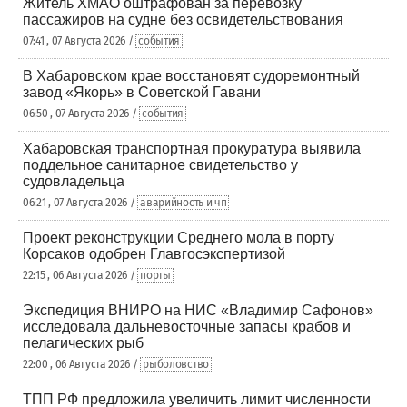
Житель ХМАО оштрафован за перевозку
пассажиров на судне без освидетельствования
07:41 , 07 Августа 2026 /
события
В Хабаровском крае восстановят судоремонтный
завод «Якорь» в Советской Гавани
06:50 , 07 Августа 2026 /
события
Хабаровская транспортная прокуратура выявила
поддельное санитарное свидетельство у
судовладельца
06:21 , 07 Августа 2026 /
аварийность и чп
Проект реконструкции Среднего мола в порту
Корсаков одобрен Главгосэкспертизой
22:15 , 06 Августа 2026 /
порты
Экспедиция ВНИРО на НИС «Владимир Сафонов»
исследовала дальневосточные запасы крабов и
пелагических рыб
22:00 , 06 Августа 2026 /
рыболовство
ТПП РФ предложила увеличить лимит численности