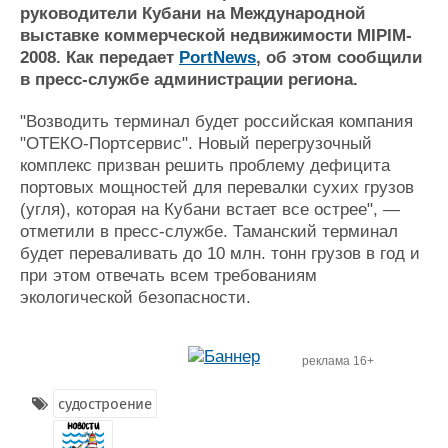
руководители Кубани на Международной
Журнал
выставке коммерческой недвижимости MIPIM-
Реклама
2008. Как передает
PortNews
, об этом сообщили
в пресс-службе администрации региона.
Конференции
Флот
"Возводить терминал будет российская компания
Выставки и семинары
Галерея флота
"ОТЕКО-Портсервис". Новый перегрузочный
Личности
Форум
комплекс призван решить проблему дефицита
Словарь
Отзывы
портовых мощностей для перевалки сухих грузов
Все службы
(угля), которая на Кубани встает все острее", —
отметили в пресс-службе. Таманский терминал
будет переваливать до 10 млн. тонн грузов в год и
при этом отвечать всем требованиям
экологической безопасности.
реклама 16+
судостроение