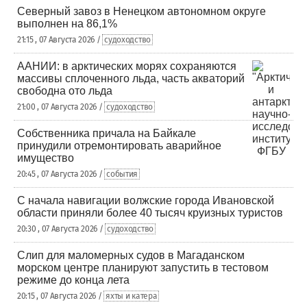
Северный завоз в Ненецком автономном округе
выполнен на 86,1%
21:15 , 07 Августа 2026 /
судоходство
ААНИИ: в арктических морях сохраняются
массивы сплоченного льда, часть акваторий
свободна ото льда
21:00 , 07 Августа 2026 /
судоходство
Собственника причала на Байкале
принудили отремонтировать аварийное
имущество
20:45 , 07 Августа 2026 /
события
С начала навигации волжские города Ивановской
области приняли более 40 тысяч круизных туристов
20:30 , 07 Августа 2026 /
судоходство
Слип для маломерных судов в Магаданском
морском центре планируют запустить в тестовом
режиме до конца лета
20:15 , 07 Августа 2026 /
яхты и катера