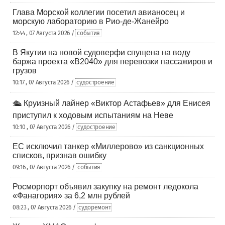
Глава Морской коллегии посетил авианосец и
морскую лабораторию в Рио-де-Жанейро
12:44 , 07 Августа 2026 /
события
В Якутии на новой судоверфи спущена на воду
баржа проекта «В2040» для перевозки пассажиров и
грузов
10:17 , 07 Августа 2026 /
судостроение
🛳️ Круизный лайнер «Виктор Астафьев» для Енисея
приступил к ходовым испытаниям на Неве
10:10 , 07 Августа 2026 /
судостроение
ЕС исключил танкер «Миллерово» из санкционных
списков, признав ошибку
09:16 , 07 Августа 2026 /
события
Росморпорт объявил закупку на ремонт ледокола
«Фанагория» за 6,2 млн рублей
08:23 , 07 Августа 2026 /
судоремонт