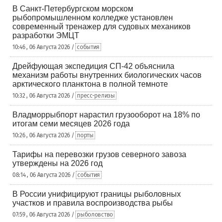
В Санкт-Петербургском морском
рыбопромышленном колледже установлен
современный тренажер для судовых механиков
разработки ЭМЦТ
10:46 , 06 Августа 2026 /
события
Дрейфующая экспедиция СП-42 объяснила
механизм работы внутренних биологических часов
арктического планктона в полной темноте
10:32 , 06 Августа 2026 /
пресс-релизы
Владморрыбпорт нарастил грузооборот на 18% по
итогам семи месяцев 2026 года
10:26 , 06 Августа 2026 /
порты
Тарифы на перевозки грузов северного завоза
утверждены на 2026 год
08:14 , 06 Августа 2026 /
события
В России унифицируют границы рыболовных
участков и правила воспроизводства рыбы
07:59 , 06 Августа 2026 /
рыболовство