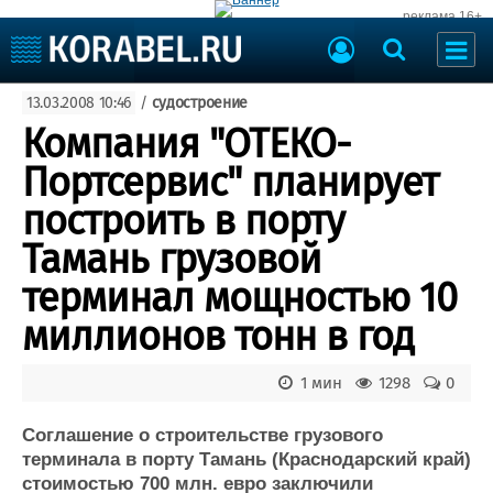
реклама 16+
Судостроение
13.03.2008 10:46
/
судостроение
Судоходство
Судоремонт
Компания "ОТЕКО-
События
Пресс-релизы
Портсервис" планирует
Порты
Рыболовство
построить в порту
ВМФ
Образование
Тамань грузовой
Яхты и катера
Еще
терминал мощностью 10
миллионов тонн в год
Судостроение
Торговая площадка
Пульс
Доска объявлений
Новости
Продажа флота
1 мин
1298
0
Компании
Оборудование
Репутация
Изделия
Соглашение о строительстве грузового
терминала в порту Тамань (Краснодарский край)
Работа
Материалы
стоимостью 700 млн. евро заключили
Крюинг
Услуги