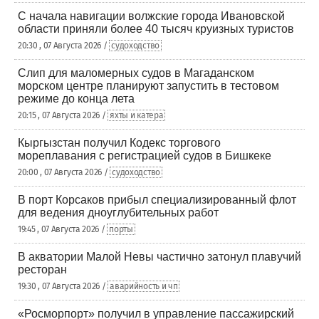
С начала навигации волжские города Ивановской
области приняли более 40 тысяч круизных туристов
20:30 , 07 Августа 2026 /
судоходство
Слип для маломерных судов в Магаданском
морском центре планируют запустить в тестовом
режиме до конца лета
20:15 , 07 Августа 2026 /
яхты и катера
Кыргызстан получил Кодекс торгового
мореплавания с регистрацией судов в Бишкеке
20:00 , 07 Августа 2026 /
судоходство
В порт Корсаков прибыл специализированный флот
для ведения дноуглубительных работ
19:45 , 07 Августа 2026 /
порты
В акватории Малой Невы частично затонул плавучий
ресторан
19:30 , 07 Августа 2026 /
аварийность и чп
«Росморпорт» получил в управление пассажирский