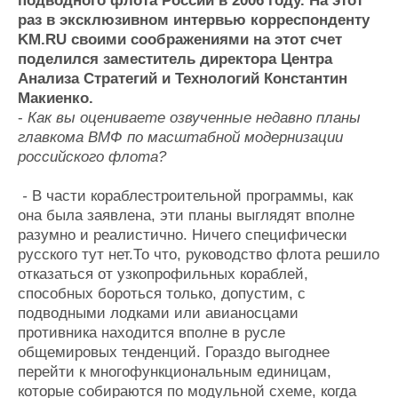
подводного флота России в 2006 году. На этот
Журнал
раз в эксклюзивном интервью корреспонденту
Реклама
KM.
RU своими соображениями на этот счет
поделился заместитель директора Центра
Анализа Стратегий и Технологий Константин
Конференции
Флот
Макиенко.
Выставки и семинары
Галерея флота
-
Как вы оцениваете озвученные недавно планы
Личности
Форум
главкома ВМФ по масштабной модернизации
Словарь
Отзывы
российского флота?
Все службы
-
В части кораблестроительной программы, как
она была заявлена, эти планы выглядят вполне
разумно и реалистично. Ничего специфически
русского тут нет.То что, руководство флота решило
отказаться от узкопрофильных кораблей,
способных бороться только, допустим, с
подводными лодками или авианосцами
противника находится вполне в русле
общемировых тенденций. Гораздо выгоднее
перейти к многофункциональным единицам,
которые собираются по модульной схеме, когда