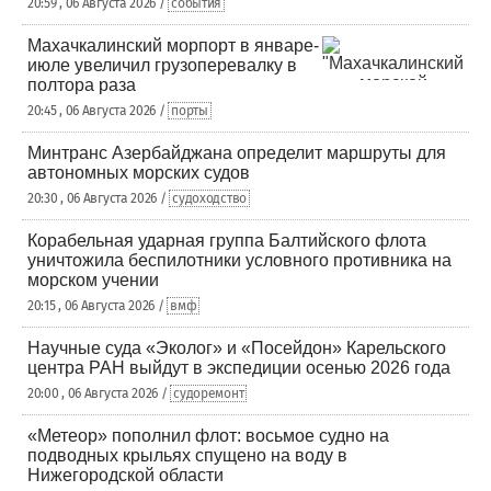
20:59 , 06 Августа 2026 /
события
Махачкалинский морпорт в январе-
июле увеличил грузоперевалку в
полтора раза
20:45 , 06 Августа 2026 /
порты
Минтранс Азербайджана определит маршруты для
автономных морских судов
20:30 , 06 Августа 2026 /
судоходство
Корабельная ударная группа Балтийского флота
уничтожила беспилотники условного противника на
морском учении
20:15 , 06 Августа 2026 /
вмф
Научные суда «Эколог» и «Посейдон» Карельского
центра РАН выйдут в экспедиции осенью 2026 года
20:00 , 06 Августа 2026 /
судоремонт
«Метеор» пополнил флот: восьмое судно на
подводных крыльях спущено на воду в
Нижегородской области