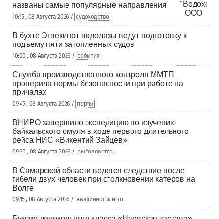
названы самые популярные направления
10:15 , 08 Августа 2026 /
судоходство
В бухте Эгвекинот водолазы ведут подготовку к
подъему пяти затопленных судов
10:00 , 08 Августа 2026 /
события
Служба производственного контроля ММТП
проверила нормы безопасности при работе на
причалах
09:45 , 08 Августа 2026 /
порты
ВНИРО завершило экспедицию по изучению
байкальского омуля в ходе первого длительного
рейса НИС «Викентий Зайцев»
09:30 , 08 Августа 2026 /
рыболовство
В Самарской области ведется следствие после
гибели двух человек при столкновении катеров на
Волге
09:15 , 08 Августа 2026 /
аварийность и чп
Буксир ледокольного класса «Нарвская застава»