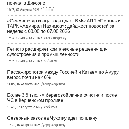
причал в Диксоне
16:17 , 07 Августа 2026 /
порты
«Севмаш» до конца года сдаст ВМФ АПЛ «Пермь» и
ТАРК «Адмирал Нахимов»: дайджест новостей за
неделю с 03.08 по 07.08.2026
15:37 , 07 Августа 2026 /
итоги недели
Регистр расширяет комплексные решения для
судостроения и промышленности
15:15 , 07 Августа 2026 /
события
Пассажиропоток между Россией и Китаем по Амуру
вырос почти на 40%
14:05 , 07 Августа 2026 /
судоходство
Более 3,6 тыс. км береговой линии очистили после
ЧС в Керченском проливе
13:46 , 07 Августа 2026 /
события
Северный завоз на Чукотку идет по плану
13:30 , 07 Августа 2026 /
судоходство