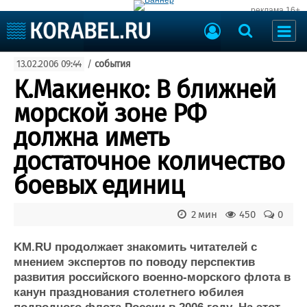
реклама 16+
Судостроение
13.02.2006 09:44
/
события
Судоходство
Судоремонт
К.Макиенко: В ближней
События
Пресс-релизы
морской зоне РФ
Порты
Рыболовство
должна иметь
ВМФ
Образование
достаточное количество
Яхты и катера
Еще
боевых единиц
Судостроение
Торговая площадка
2 мин
450
0
Пульс
Доска объявлений
Новости
Продажа флота
KM.
RU продолжает знакомить читателей с
Компании
Оборудование
мнением экспертов по поводу перспектив
Репутация
Изделия
развития российского военно-морского флота в
Работа
Материалы
канун празднования столетнего юбилея
Крюинг
Услуги