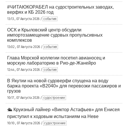
#ЧИТАЮКОРАБЕЛ на судостроительных заводах,
верфях и КБ 2026 год
13:13 , 07 Августа 2026 /
события
ОСК и Крыловский центр обсудили
импортозамещение судовых пропульсивных
комплексов
13:02 , 07 Августа 2026 /
события
Глава Морской коллегии посетил авианосец и
морскую лабораторию в Рио-де-Жанейро
12:44 , 07 Августа 2026 /
события
В Якутии на новой судоверфи спущена на воду
баржа проекта «В2040» для перевозки пассажиров и
грузов
10:17 , 07 Августа 2026 /
судостроение
🛳️ Круизный лайнер «Виктор Астафьев» для Енисея
приступил к ходовым испытаниям на Неве
10:10 , 07 Августа 2026 /
судостроение