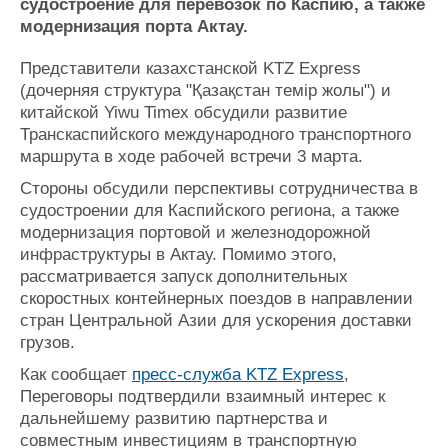
судостроение для перевозок по Каспию, а также
Журнал
модернизация порта Актау.
Реклама
Представители казахстанской KTZ Express
(дочерняя структура "Қазақстан темір жолы") и
Конференции
Флот
китайской Yiwu Timex обсудили развитие
Выставки и семинары
Галерея флота
Транскаспийского международного транспортного
Личности
Форум
маршрута в ходе рабочей встречи 3 марта.
Словарь
Отзывы
Стороны обсудили перспективы сотрудничества в
Все службы
судостроении для Каспийского региона, а также
модернизация портовой и железнодорожной
инфраструктуры в Актау. Помимо этого,
рассматривается запуск дополнительных
скоростных контейнерных поездов в направлении
стран Центральной Азии для ускорения доставки
грузов.
Как сообщает
пресс-служба KTZ Express
,
Переговоры подтвердили взаимный интерес к
дальнейшему развитию партнерства и
совместным инвестициям в транспортную