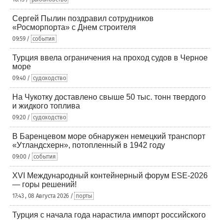
Сергей Пылин поздравил сотрудников
«Росморпорта» с Днем строителя
09:59 /
события
Турция ввела ограничения на проход судов в Черное
море
09:40 /
судоходство
На Чукотку доставлено свыше 50 тыс. тонн твердого
и жидкого топлива
09:20 /
судоходство
В Баренцевом море обнаружен немецкий транспорт
«Утландсхерн», потопленный в 1942 году
09:00 /
события
XVI Международный контейнерный форум ESE-2026
— горы решений!
17:43 , 08 Августа 2026 /
порты
Турция с начала года нарастила импорт российского