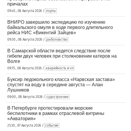
причалах
09:45 , 08 Августа 2026 /
порты
ВНИРО завершило экспедицию по изучению
байкальского омуля в ходе первого длительного
рейса НИС «Викентий Зайцев»
09:30 , 08 Августа 2026 /
рыболовство
В Самарской области ведется следствие после
гибели двух человек при столкновении катеров на
Волге
09:15 , 08 Августа 2026 /
аварийность и чп
Буксир ледокольного класса «Нарвская застава»
спустят на воду в середине августа — Алан
Лушников
09:00 , 08 Августа 2026 /
судостроение
В Петербурге протестировали морские
беспилотники в рамках отраслевой витрины
«Акватория»
21:30 , 07 Августа 2026 /
события