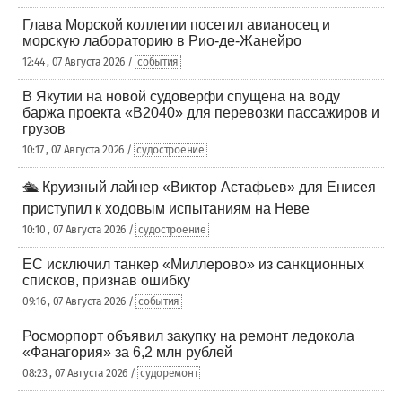
Глава Морской коллегии посетил авианосец и
морскую лабораторию в Рио-де-Жанейро
12:44 , 07 Августа 2026 /
события
В Якутии на новой судоверфи спущена на воду
баржа проекта «В2040» для перевозки пассажиров и
грузов
10:17 , 07 Августа 2026 /
судостроение
🛳️ Круизный лайнер «Виктор Астафьев» для Енисея
приступил к ходовым испытаниям на Неве
10:10 , 07 Августа 2026 /
судостроение
ЕС исключил танкер «Миллерово» из санкционных
списков, признав ошибку
09:16 , 07 Августа 2026 /
события
Росморпорт объявил закупку на ремонт ледокола
«Фанагория» за 6,2 млн рублей
08:23 , 07 Августа 2026 /
судоремонт