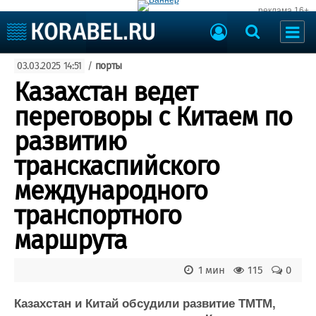
реклама 16+
Судостроение
03.03.2025 14:51
/
порты
Судоходство
Судоремонт
Казахстан ведет
События
Пресс-релизы
переговоры с Китаем по
Порты
Рыболовство
развитию
ВМФ
Образование
транскаспийского
Яхты и катера
Еще
международного
транспортного
Судостроение
Торговая площадка
Пульс
Доска объявлений
маршрута
Новости
Продажа флота
Компании
Оборудование
1 мин
115
0
Репутация
Изделия
Работа
Материалы
Казахстан и Китай обсудили развитие ТМТМ,
Крюинг
Услуги