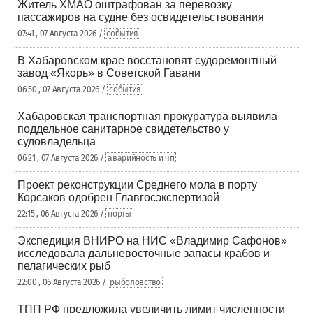
Житель ХМАО оштрафован за перевозку
пассажиров на судне без освидетельствования
07:41 , 07 Августа 2026 /
события
В Хабаровском крае восстановят судоремонтный
завод «Якорь» в Советской Гавани
06:50 , 07 Августа 2026 /
события
Хабаровская транспортная прокуратура выявила
поддельное санитарное свидетельство у
судовладельца
06:21 , 07 Августа 2026 /
аварийность и чп
Проект реконструкции Среднего мола в порту
Корсаков одобрен Главгосэкспертизой
22:15 , 06 Августа 2026 /
порты
Экспедиция ВНИРО на НИС «Владимир Сафонов»
исследовала дальневосточные запасы крабов и
пелагических рыб
22:00 , 06 Августа 2026 /
рыболовство
ТПП РФ предложила увеличить лимит численности