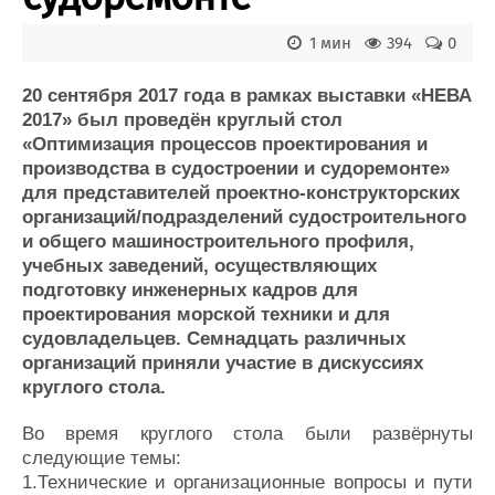
Новости
Продажа флота
Компании
Оборудование
1 мин
394
0
Репутация
Изделия
Работа
Материалы
20 сентября 2017 года в рамках выставки «НЕВА
Крюинг
Услуги
2017» был проведён круглый стол
Журнал
«Оптимизация процессов проектирования и
Реклама
производства в судостроении и судоремонте»
для представителей проектно-конструкторских
организаций/подразделений судостроительного
Конференции
Флот
и общего машиностроительного профиля,
Выставки и семинары
Галерея флота
учебных заведений, осуществляющих
Личности
Форум
подготовку инженерных кадров для
Словарь
Отзывы
проектирования морской техники и для
Все службы
судовладельцев. Семнадцать различных
организаций приняли участие в дискуссиях
круглого стола.
Во время круглого стола были развёрнуты
следующие темы:
1.Технические и организационные вопросы и пути