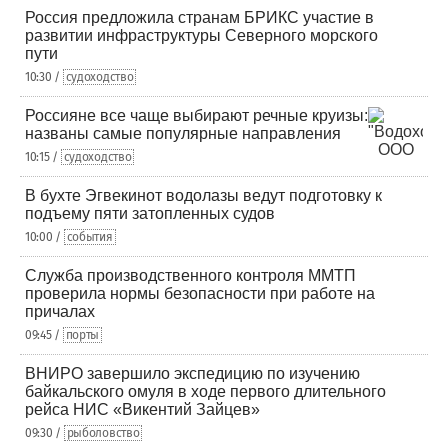
Россия предложила странам БРИКС участие в
развитии инфраструктуры Северного морского
пути
10:30 /
судоходство
Россияне все чаще выбирают речные круизы:
названы самые популярные направления
10:15 /
судоходство
В бухте Эгвекинот водолазы ведут подготовку к
подъему пяти затопленных судов
10:00 /
события
Служба производственного контроля ММТП
проверила нормы безопасности при работе на
причалах
09:45 /
порты
ВНИРО завершило экспедицию по изучению
байкальского омуля в ходе первого длительного
рейса НИС «Викентий Зайцев»
09:30 /
рыболовство