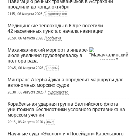
Навигацию речных трамвайчиков в Астрахани
продлили до конца октября
21:15 , 06 Августа 2026 /
судоходство
Медицинские теплоходы в Югре посетили
42 населенных пункта с начала навигации
20:59 , 06 Августа 2026 /
события
Махачкалинский морпорт в январе-
июле увеличил грузоперевалку в
полтора раза
20:45 , 06 Августа 2026 /
порты
Минтранс Азербайджана определит маршруты для
автономных морских судов
20:30 , 06 Августа 2026 /
судоходство
Корабельная ударная группа Балтийского флота
уничтожила беспилотники условного противника на
морском учении
20:15 , 06 Августа 2026 /
вмф
Научные суда «Эколог» и «Посейдон» Карельского