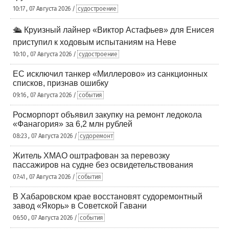
10:17 , 07 Августа 2026 /
судостроение
🛳️ Круизный лайнер «Виктор Астафьев» для Енисея
приступил к ходовым испытаниям на Неве
10:10 , 07 Августа 2026 /
судостроение
ЕС исключил танкер «Миллерово» из санкционных
списков, признав ошибку
09:16 , 07 Августа 2026 /
события
Росморпорт объявил закупку на ремонт ледокола
«Фанагория» за 6,2 млн рублей
08:23 , 07 Августа 2026 /
судоремонт
Житель ХМАО оштрафован за перевозку
пассажиров на судне без освидетельствования
07:41 , 07 Августа 2026 /
события
В Хабаровском крае восстановят судоремонтный
завод «Якорь» в Советской Гавани
06:50 , 07 Августа 2026 /
события