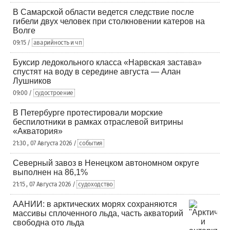
В Самарской области ведется следствие после
гибели двух человек при столкновении катеров на
Волге
09:15 /
аварийность и чп
Буксир ледокольного класса «Нарвская застава»
спустят на воду в середине августа — Алан
Лушников
09:00 /
судостроение
В Петербурге протестировали морские
беспилотники в рамках отраслевой витрины
«Акватория»
21:30 , 07 Августа 2026 /
события
Северный завоз в Ненецком автономном округе
выполнен на 86,1%
21:15 , 07 Августа 2026 /
судоходство
ААНИИ: в арктических морях сохраняются
массивы сплоченного льда, часть акваторий
свободна ото льда