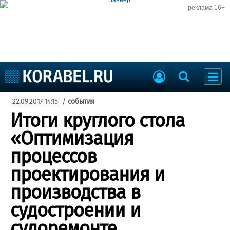
реклама 16+
Судостроение
22.09.2017 14:15
/
события
Судоходство
Судоремонт
Итоги круглого стола
События
Пресс-релизы
«Оптимизация
Порты
Рыболовство
процессов
ВМФ
Образование
проектирования и
Яхты и катера
Еще
производства в
судостроении и
Судостроение
Торговая площадка
Пульс
Доска объявлений
судоремонте