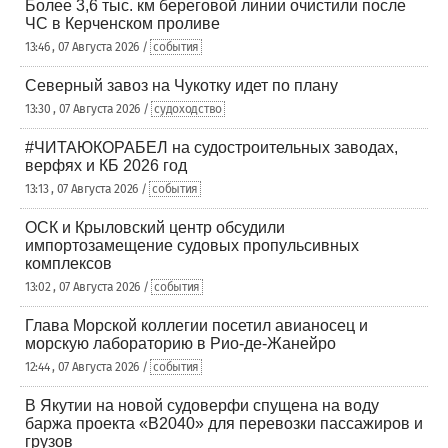
Более 3,6 тыс. км береговой линии очистили после
ЧС в Керченском проливе
13:46 , 07 Августа 2026 /
события
Северный завоз на Чукотку идет по плану
13:30 , 07 Августа 2026 /
судоходство
#ЧИТАЮКОРАБЕЛ на судостроительных заводах,
верфях и КБ 2026 год
13:13 , 07 Августа 2026 /
события
ОСК и Крыловский центр обсудили
импортозамещение судовых пропульсивных
комплексов
13:02 , 07 Августа 2026 /
события
Глава Морской коллегии посетил авианосец и
морскую лабораторию в Рио-де-Жанейро
12:44 , 07 Августа 2026 /
события
В Якутии на новой судоверфи спущена на воду
баржа проекта «В2040» для перевозки пассажиров и
грузов