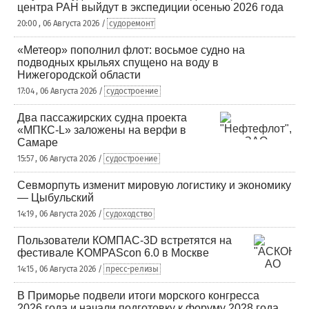
центра РАН выйдут в экспедиции осенью 2026 года
20:00 , 06 Августа 2026 /
судоремонт
«Метеор» пополнил флот: восьмое судно на
подводных крыльях спущено на воду в
Нижегородской области
17:04 , 06 Августа 2026 /
судостроение
Два пассажирских судна проекта
«МПКС-L» заложены на верфи в
Самаре
15:57 , 06 Августа 2026 /
судостроение
Севморпуть изменит мировую логистику и экономику
— Цыбульский
14:19 , 06 Августа 2026 /
судоходство
Пользователи КОМПАС-3D встретятся на
фестивале KOMPAScon 6.0 в Москве
14:15 , 06 Августа 2026 /
пресс-релизы
В Приморье подвели итоги морского конгресса
2026 года и начали подготовку к форуму 2028 года