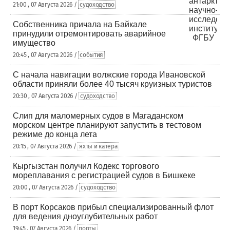
21:00 , 07 Августа 2026 /
судоходство
Собственника причала на Байкале
принудили отремонтировать аварийное
имущество
20:45 , 07 Августа 2026 /
события
С начала навигации волжские города Ивановской
области приняли более 40 тысяч круизных туристов
20:30 , 07 Августа 2026 /
судоходство
Слип для маломерных судов в Магаданском
морском центре планируют запустить в тестовом
режиме до конца лета
20:15 , 07 Августа 2026 /
яхты и катера
Кыргызстан получил Кодекс торгового
мореплавания с регистрацией судов в Бишкеке
20:00 , 07 Августа 2026 /
судоходство
В порт Корсаков прибыл специализированный флот
для ведения дноуглубительных работ
19:45 , 07 Августа 2026 /
порты