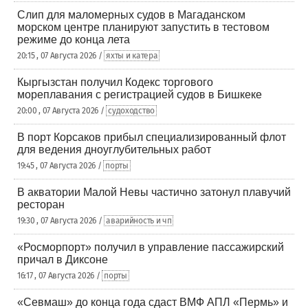
Слип для маломерных судов в Магаданском
морском центре планируют запустить в тестовом
режиме до конца лета
20:15 , 07 Августа 2026 /
яхты и катера
Кыргызстан получил Кодекс торгового
мореплавания с регистрацией судов в Бишкеке
20:00 , 07 Августа 2026 /
судоходство
В порт Корсаков прибыл специализированный флот
для ведения дноуглубительных работ
19:45 , 07 Августа 2026 /
порты
В акватории Малой Невы частично затонул плавучий
ресторан
19:30 , 07 Августа 2026 /
аварийность и чп
«Росморпорт» получил в управление пассажирский
причал в Диксоне
16:17 , 07 Августа 2026 /
порты
«Севмаш» до конца года сдаст ВМФ АПЛ «Пермь» и