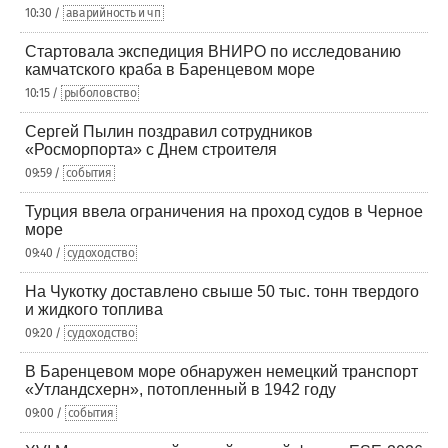
10:30 /
аварийность и чп
Стартовала экспедиция ВНИРО по исследованию
камчатского краба в Баренцевом море
10:15 /
рыболовство
Сергей Пылин поздравил сотрудников
«Росморпорта» с Днем строителя
09:59 /
события
Турция ввела ограничения на проход судов в Черное
море
09:40 /
судоходство
На Чукотку доставлено свыше 50 тыс. тонн твердого
и жидкого топлива
09:20 /
судоходство
В Баренцевом море обнаружен немецкий транспорт
«Утландсхерн», потопленный в 1942 году
09:00 /
события