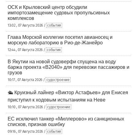
ОСК и Крыловский центр обсудили
импортозамещение судовых пропульсивных
комплексов
13:02 , 07 Августа 2026 /
события
Глава Морской коллегии посетил авианосец и
морскую лабораторию в Рио-де-Жанейро
12:44 , 07 Августа 2026 /
события
В Якутии на новой судоверфи спущена на воду
баржа проекта «В2040» для перевозки пассажиров и
грузов
10:17 , 07 Августа 2026 /
судостроение
🛳️ Круизный лайнер «Виктор Астафьев» для Енисея
приступил к ходовым испытаниям на Неве
10:10 , 07 Августа 2026 /
судостроение
ЕС исключил танкер «Миллерово» из санкционных
списков, признав ошибку
09:16 , 07 Августа 2026 /
события