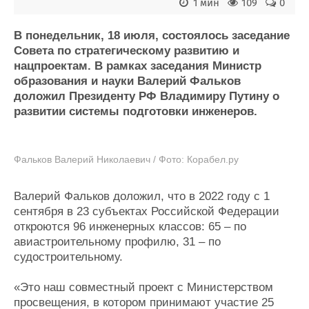
Новости
Продажа флота
1 мин
109
0
Компании
Оборудование
Репутация
Изделия
В понедельник, 18 июля, состоялось заседание
Совета по стратегическому развитию и
Работа
Материалы
нацпроектам. В рамках заседания Министр
Крюинг
Услуги
образования и науки Валерий Фальков
Журнал
доложил Президенту РФ Владимиру Путину о
Реклама
развитии системы подготовки инженеров.
Конференции
Флот
Выставки и семинары
Галерея флота
Фальков Валерий Николаевич / Фото: Корабел.ру
Личности
Форум
Словарь
Отзывы
Валерий Фальков доложил, что в 2022 году с 1
Все службы
сентября в 23 субъектах Российской Федерации
откроются 96 инженерных классов: 65 – по
авиастроительному профилю, 31 – по
судостроительному.
«Это наш совместный проект с Министерством
просвещения, в котором принимают участие 25