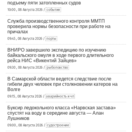
подъему пяти затопленных судов
10:00 , 08 Августа 2026 /
события
Служба производственного контроля ММТП
проверила нормы безопасности при работе на
причалах
09:45 , 08 Августа 2026 /
порты
ВНИРО завершило экспедицию по изучению
байкальского омуля в ходе первого длительного
рейса НИС «Викентий Зайцев»
09:30 , 08 Августа 2026 /
рыболовство
В Самарской области ведется следствие после
гибели двух человек при столкновении катеров на
Волге
09:15 , 08 Августа 2026 /
аварийность и чп
Буксир ледокольного класса «Нарвская застава»
спустят на воду в середине августа — Алан
Лушников
09:00 , 08 Августа 2026 /
судостроение