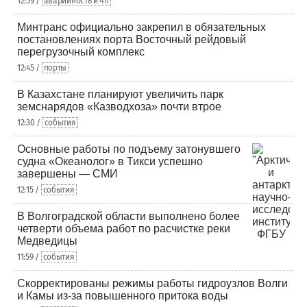
12:59 /
аварийность и чп
Минтранс официально закрепил в обязательных
постановлениях порта Восточный рейдовый
перегрузочный комплекс
12:45 /
порты
В Казахстане планируют увеличить парк
земснарядов «Казводхоза» почти втрое
12:30 /
события
Основные работы по подъему затонувшего
судна «Океанолог» в Тикси успешно
завершены — СМИ
12:15 /
события
В Волгоградской области выполнено более
четверти объема работ по расчистке реки
Медведицы
11:59 /
события
Скорректированы режимы работы гидроузлов Волги
и Камы из-за повышенного притока воды