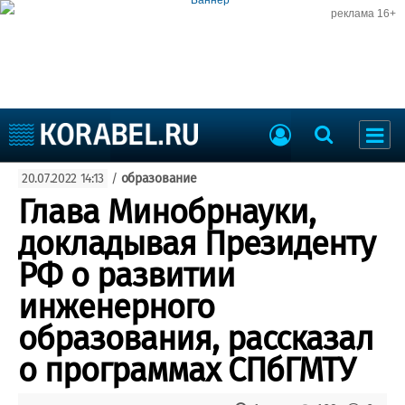
реклама 16+
Судостроение
20.07.2022 14:13
/
образование
Судоходство
Судоремонт
Глава Минобрнауки,
События
Пресс-релизы
докладывая Президенту
Порты
Рыболовство
РФ о развитии
ВМФ
Образование
инженерного
Яхты и катера
Еще
образования, рассказал
о программах СПбГМТУ
Судостроение
Торговая площадка
Пульс
Доска объявлений