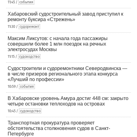
11:45 /
события
Хабаровский судостроительный завод приступил к
ремонту буксира «Стрежень»
11:30 /
судоремонт
Максим Ликсутов: с начала года пассажиры
совершили более 1 млн поездок на речных
электросудах Москвы
11:15 /
судоходство
Судостроители и судоремонтники Северодвинска —
в числе призеров регионального этапа конкурса
«Лучший по профессии»
10:59 /
события
В Хабаровске уровень Амура достиг 448 см: закрыто
четыре остановки теплоходов на островах
10:45 /
судоходство
Транспортная прокуратура проверяет
обстоятельства столкновения судов в Санкт-
Петербурге