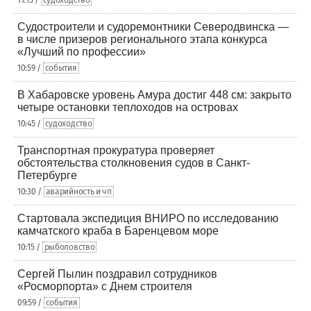
11:15 /
судоходство
Судостроители и судоремонтники Северодвинска —
в числе призеров регионального этапа конкурса
«Лучший по профессии»
10:59 /
события
В Хабаровске уровень Амура достиг 448 см: закрыто
четыре остановки теплоходов на островах
10:45 /
судоходство
Транспортная прокуратура проверяет
обстоятельства столкновения судов в Санкт-
Петербурге
10:30 /
аварийность и чп
Стартовала экспедиция ВНИРО по исследованию
камчатского краба в Баренцевом море
10:15 /
рыболовство
Сергей Пылин поздравил сотрудников
«Росморпорта» с Днем строителя
09:59 /
события