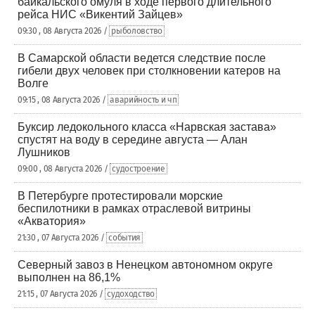
байкальского омуля в ходе первого длительного
рейса НИС «Викентий Зайцев»
09:30 , 08 Августа 2026 /
рыболовство
В Самарской области ведется следствие после
гибели двух человек при столкновении катеров на
Волге
09:15 , 08 Августа 2026 /
аварийность и чп
Буксир ледокольного класса «Нарвская застава»
спустят на воду в середине августа — Алан
Лушников
09:00 , 08 Августа 2026 /
судостроение
В Петербурге протестировали морские
беспилотники в рамках отраслевой витрины
«Акватория»
21:30 , 07 Августа 2026 /
события
Северный завоз в Ненецком автономном округе
выполнен на 86,1%
21:15 , 07 Августа 2026 /
судоходство