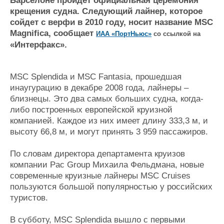
Барселоне пройдет официальная церемония
Журнал
крещения судна. Следующий лайнер, которое
Реклама
сойдет с верфи в 2010 году, носит название MSC
Magnifica, сообщает
ИАА «ПортНьюс»
со ссылкой на
«Интерфакс».
Конференции
Флот
Выставки и семинары
Галерея флота
Личности
Форум
MSC Splendida и MSC Fantasia, прошедшая
инаугурацию в декабре 2008 года, лайнеры –
Словарь
Отзывы
близнецы. Это два самых больших судна, когда-
Все службы
либо построенных европейской круизной
компанией. Каждое из них имеет длину 333,3 м, и
высоту 66,8 м, и могут принять 3 959 пассажиров.
По словам директора департамента круизов
компании Pac Group Михаила Фельдмана, новые
современные круизные лайнеры MSC Cruises
пользуются большой популярностью у российских
туристов.
В субботу, MSC Splendida вышло с первыми