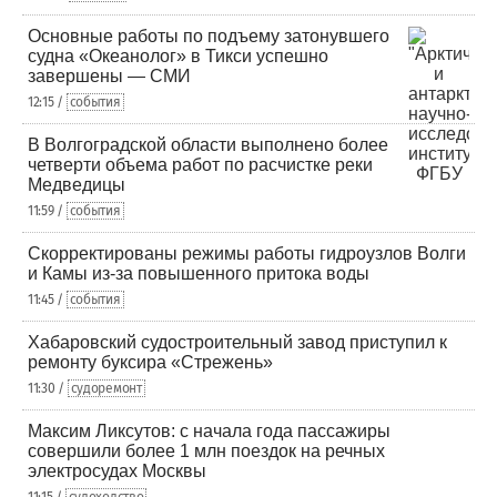
Основные работы по подъему затонувшего
судна «Океанолог» в Тикси успешно
завершены — СМИ
12:15 /
события
В Волгоградской области выполнено более
четверти объема работ по расчистке реки
Медведицы
11:59 /
события
Скорректированы режимы работы гидроузлов Волги
и Камы из-за повышенного притока воды
11:45 /
события
Хабаровский судостроительный завод приступил к
ремонту буксира «Стрежень»
11:30 /
судоремонт
Максим Ликсутов: с начала года пассажиры
совершили более 1 млн поездок на речных
электросудах Москвы