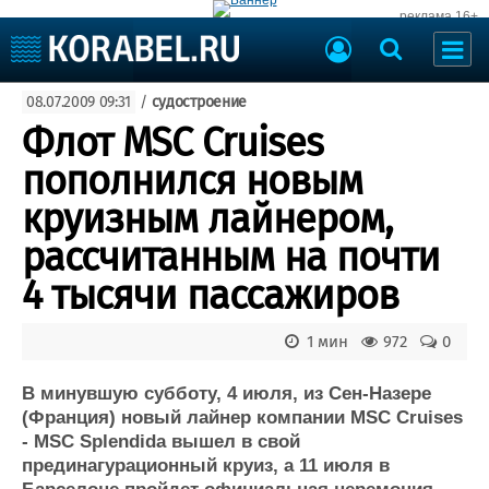
реклама 16+
Судостроение
08.07.2009 09:31
/
судостроение
Судоходство
Судоремонт
Флот MSC Cruises
События
Пресс-релизы
пополнился новым
Порты
Рыболовство
круизным лайнером,
ВМФ
Образование
рассчитанным на почти
Яхты и катера
Еще
4 тысячи пассажиров
Судостроение
Торговая площадка
1 мин
972
0
Пульс
Доска объявлений
Новости
Продажа флота
В минувшую субботу, 4 июля, из Сен-Назере
Компании
Оборудование
(Франция) новый лайнер компании MSC Cruises
Репутация
Изделия
- MSC Splendida вышел в свой
Работа
Материалы
прединагурационный круиз, а 11 июля в
Крюинг
Услуги