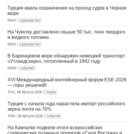
Турция ввела ограничения на проход судов в Черное
море
09:40 /
судоходство
На Чукотку доставлено свыше 50 тыс. тонн твердого
и жидкого топлива
09:20 /
судоходство
В Баренцевом море обнаружен немецкий транспорт
«Утландсхерн», потопленный в 1942 году
09:00 /
события
XVI Международный контейнерный форум ESE-2026
— горы решений!
17:43 , 08 Августа 2026 /
порты
Турция с начала года нарастила импорт российского
зерна почти на 70%
11:00 , 08 Августа 2026 /
события
На Камчатке подвели итоги всероссийских
студенческих путинных проектов «Сила Востока» и