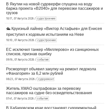
В Якутии на новой судоверфи спущена на воду
баржа проекта «В2040» для перевозки пассажиров и
грузов
10:17 , 07 Августа 2026 /
судостроение
🛳️ Круизный лайнер «Виктор Астафьев» для Енисея
приступил к ходовым испытаниям на Неве
10:10 , 07 Августа 2026 /
судостроение
ЕС исключил танкер «Миллерово» из санкционных
списков, признав ошибку
09:16 , 07 Августа 2026 /
события
Росморпорт объявил закупку на ремонт ледокола
«Фанагория» за 6,2 млн рублей
08:23 , 07 Августа 2026 /
судоремонт
Житель ХМАО оштрафован за перевозку
пассажиров на судне без освидетельствования
07:41 , 07 Августа 2026 /
события
В Хабаровском крае восстановят судоремонтный