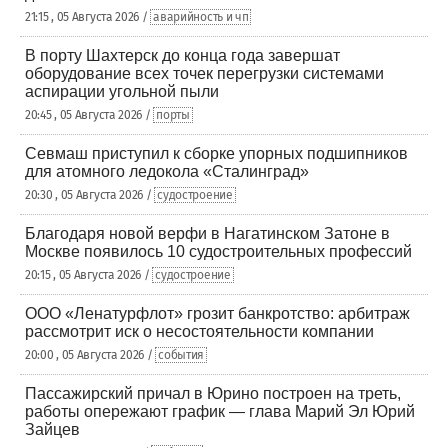
21:15 , 05 Августа 2026 /
аварийность и чп
В порту Шахтерск до конца года завершат
оборудование всех точек перегрузки системами
аспирации угольной пыли
20:45 , 05 Августа 2026 /
порты
Севмаш приступил к сборке упорных подшипников
для атомного ледокола «Сталинград»
20:30 , 05 Августа 2026 /
судостроение
Благодаря новой верфи в Нагатинском Затоне в
Москве появилось 10 судостроительных профессий
20:15 , 05 Августа 2026 /
судостроение
ООО «Ленатурфлот» грозит банкротство: арбитраж
рассмотрит иск о несостоятельности компании
20:00 , 05 Августа 2026 /
события
Пассажирский причал в Юрино построен на треть,
работы опережают график — глава Марий Эл Юрий
Зайцев