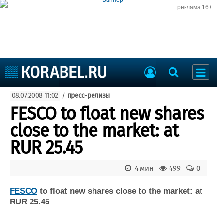
реклама 16+
Судостроение
08.07.2008 11:02
/
пресс-релизы
Судоходство
Судоремонт
FESCO to float new shares
События
Пресс-релизы
close to the market: at
Порты
Рыболовство
RUR 25.45
ВМФ
Образование
Яхты и катера
4 мин
499
0
Еще
FESCO
to float new shares close to the market: at
Судостроение
Торговая площадка
RUR 25.45
Пульс
Доска объявлений