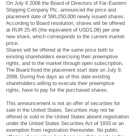
Новости
Продажа флота
On July 8 2008 the Board of Directors of Far-Eastern
Компании
Оборудование
Shipping Company Plc. announced the price and
Репутация
Изделия
placement date of 590,250,000 newly issued shares.
Работа
Материалы
According to Board resolution, shares will be offered
Крюинг
Услуги
at RUR 25.45 (the equivalent of USD1.08) per one
new share, which corresponds to the current market
Журнал
price.
Реклама
Shares will be offered at the same price both to
existing shareholders exercising their preemptive
Конференции
Флот
rights, and to the market through open subscription.
The Board fixed the placement start date on July 9,
Выставки и семинары
Галерея флота
2008. During five days as of this date existing
Личности
Форум
shareholders willing to execute their preemptive
Словарь
Отзывы
rights, have to pay for the purchased shares.
Все службы
This announcement is not an offer of securities for
sale in the United States. Securities may not be
offered or sold in the United States absent registration
under the United States Securities Act of 1933 or an
exemption from registration thereunder. No public