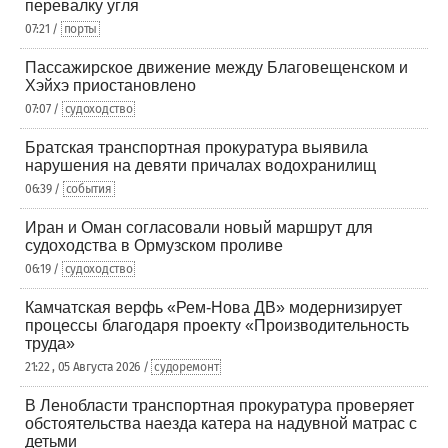
перевалку угля
07:21 /
порты
Пассажирское движение между Благовещенском и
Хэйхэ приостановлено
07:07 /
судоходство
Братская транспортная прокуратура выявила
нарушения на девяти причалах водохранилищ
06:39 /
события
Иран и Оман согласовали новый маршрут для
судоходства в Ормузском проливе
06:19 /
судоходство
Камчатская верфь «Рем-Нова ДВ» модернизирует
процессы благодаря проекту «Производительность
труда»
21:22 , 05 Августа 2026 /
судоремонт
В Ленобласти транспортная прокуратура проверяет
обстоятельства наезда катера на надувной матрас с
детьми