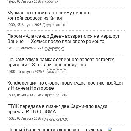
19:45 , 05 Августа 2026 /
события
Мурманск готовится к приему первого
контейнеровоза из Китая
19:30 , 05 Августа 2026 /
судоходство
Паром «Александр Деев» возвратился на маршрут
Ванино — Холмск после планового ремонта
19:15 , 05 Августа 2026 /
судоремонт
На Камчатку в рамках северного завоза остается
привезти 1,3 тысячи тонн продуктов
19:00 , 05 Августа 2026 /
судоходство
Конференция по скоростному судостроению пройдет
в Нижнем Новгороде
16:39 , 05 Августа 2026 /
пресс-релизы
ГТЛК передала в лизинг две баржи-площадки
проекта RDB 66.68МА
16:32 , 05 Августа 2026 /
судостроение
Первый барьер против коррозии — судовая