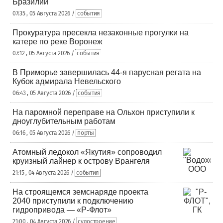
Бразилии
07:35 , 05 Августа 2026 /
события
Прокуратура пресекла незаконные прогулки на
катере по реке Воронеж
07:12 , 05 Августа 2026 /
события
В Приморье завершилась 44-я парусная регата на
Кубок адмирала Невельского
06:43 , 05 Августа 2026 /
события
На паромной переправе на Ольхон приступили к
дноуглубительным работам
06:16 , 05 Августа 2026 /
порты
Атомный ледокол «Якутия» сопроводил
круизный лайнер к острову Врангеля
21:15 , 04 Августа 2026 /
события
На строящемся земснаряде проекта
2040 приступили к подключению
гидропривода — «Р-Флот»
21:00 , 04 Августа 2026 /
судостроение