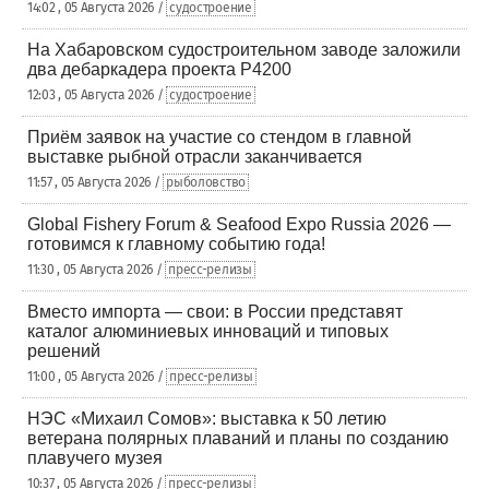
14:02 , 05 Августа 2026 /
судостроение
На Хабаровском судостроительном заводе заложили
два дебаркадера проекта Р4200
12:03 , 05 Августа 2026 /
судостроение
Приём заявок на участие со стендом в главной
выставке рыбной отрасли заканчивается
11:57 , 05 Августа 2026 /
рыболовство
Global Fishery Forum & Seafood Expo Russia 2026 —
готовимся к главному событию года!
11:30 , 05 Августа 2026 /
пресс-релизы
Вместо импорта — свои: в России представят
каталог алюминиевых инноваций и типовых
решений
11:00 , 05 Августа 2026 /
пресс-релизы
НЭС «Михаил Сомов»: выставка к 50 летию
ветерана полярных плаваний и планы по созданию
плавучего музея
10:37 , 05 Августа 2026 /
пресс-релизы