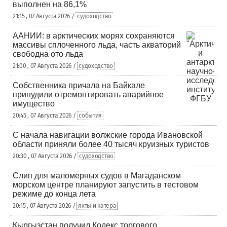
выполнен на 86,1%
21:15 , 07 Августа 2026 /
судоходство
ААНИИ: в арктических морях сохраняются
массивы сплоченного льда, часть акваторий
свободна ото льда
21:00 , 07 Августа 2026 /
судоходство
Собственника причала на Байкале
принудили отремонтировать аварийное
имущество
20:45 , 07 Августа 2026 /
события
С начала навигации волжские города Ивановской
области приняли более 40 тысяч круизных туристов
20:30 , 07 Августа 2026 /
судоходство
Слип для маломерных судов в Магаданском
морском центре планируют запустить в тестовом
режиме до конца лета
20:15 , 07 Августа 2026 /
яхты и катера
Кыргызстан получил Кодекс торгового