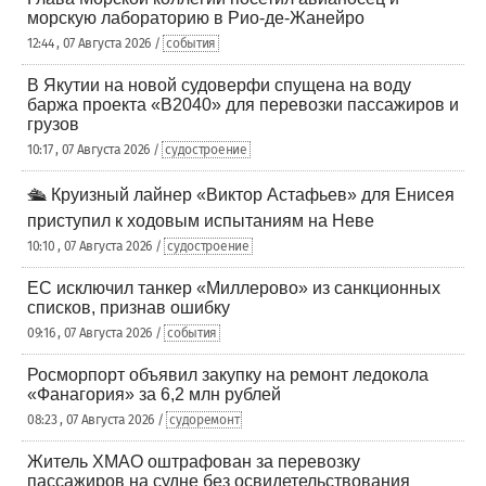
морскую лабораторию в Рио-де-Жанейро
12:44 , 07 Августа 2026 /
события
В Якутии на новой судоверфи спущена на воду
баржа проекта «В2040» для перевозки пассажиров и
грузов
10:17 , 07 Августа 2026 /
судостроение
🛳️ Круизный лайнер «Виктор Астафьев» для Енисея
приступил к ходовым испытаниям на Неве
10:10 , 07 Августа 2026 /
судостроение
ЕС исключил танкер «Миллерово» из санкционных
списков, признав ошибку
09:16 , 07 Августа 2026 /
события
Росморпорт объявил закупку на ремонт ледокола
«Фанагория» за 6,2 млн рублей
08:23 , 07 Августа 2026 /
судоремонт
Житель ХМАО оштрафован за перевозку
пассажиров на судне без освидетельствования