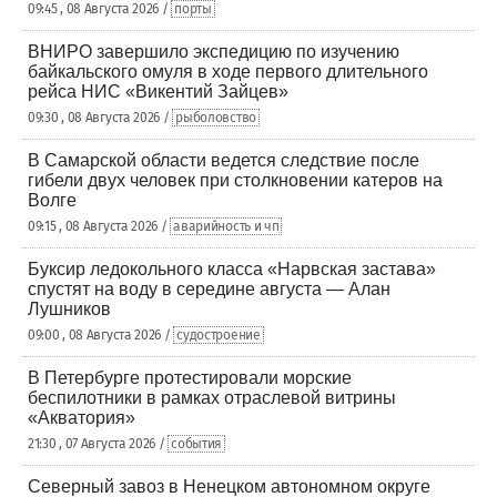
09:45 , 08 Августа 2026 /
порты
ВНИРО завершило экспедицию по изучению
байкальского омуля в ходе первого длительного
рейса НИС «Викентий Зайцев»
09:30 , 08 Августа 2026 /
рыболовство
В Самарской области ведется следствие после
гибели двух человек при столкновении катеров на
Волге
09:15 , 08 Августа 2026 /
аварийность и чп
Буксир ледокольного класса «Нарвская застава»
спустят на воду в середине августа — Алан
Лушников
09:00 , 08 Августа 2026 /
судостроение
В Петербурге протестировали морские
беспилотники в рамках отраслевой витрины
«Акватория»
21:30 , 07 Августа 2026 /
события
Северный завоз в Ненецком автономном округе