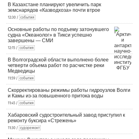
В Казахстане планируют увеличить парк
земснарядов «Казводхоза» почти втрое
12:30 /
события
Основные работы по подъему затонувшего
судна «Океанолог» в Тикси успешно
завершены — СМИ
12:15 /
события
В Волгоградской области выполнено более
четверти объема работ по расчистке реки
Медведицы
11:59 /
события
Скорректированы режимы работы гидроузлов Волги
и Камы из-за повышенного притока воды
11:45 /
события
Хабаровский судостроительный завод приступил к
ремонту буксира «Стрежень»
11:30 /
судоремонт