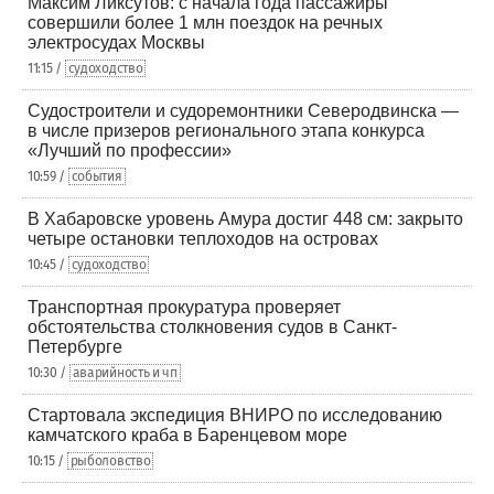
Максим Ликсутов: с начала года пассажиры
совершили более 1 млн поездок на речных
электросудах Москвы
11:15 /
судоходство
Судостроители и судоремонтники Северодвинска —
в числе призеров регионального этапа конкурса
«Лучший по профессии»
10:59 /
события
В Хабаровске уровень Амура достиг 448 см: закрыто
четыре остановки теплоходов на островах
10:45 /
судоходство
Транспортная прокуратура проверяет
обстоятельства столкновения судов в Санкт-
Петербурге
10:30 /
аварийность и чп
Стартовала экспедиция ВНИРО по исследованию
камчатского краба в Баренцевом море
10:15 /
рыболовство