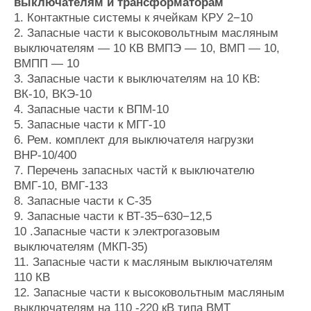
Новости
Продажа флота
выключателям и трансформаторам
1. Контактные системы к ячейкам КРУ 2−10
Компании
Оборудование
2. Запасные части к высоковольтным масляным
Репутация
Изделия
выключателям — 10 КВ ВМПЭ — 10, ВМП — 10,
Работа
Материалы
ВМПП — 10
Крюинг
Услуги
3. Запасные части к выключателям на 10 КВ:
Журнал
ВК-10, ВКЭ-10
Реклама
4. Запасные части к ВПМ-10
5. Запасные части к МГГ-10
6. Рем. комплект для выключателя нагрузки
Конференции
Флот
ВНР-10/400
Выставки и семинары
Галерея флота
7. Перечень запасных частй к выключателю
Личности
Форум
ВМГ-10, ВМГ-133
Словарь
Отзывы
8. Запасные части к С-35
Все службы
9. Запасные части к ВТ-35−630−12,5
10 .Запасные части к электрогазовым
выключателям (МКП-35)
11. Запасные части к масляным выключателям
110 КВ
12. Запасные части к высоковольтным масляным
выключателям на 110 -220 кВ типа ВМТ