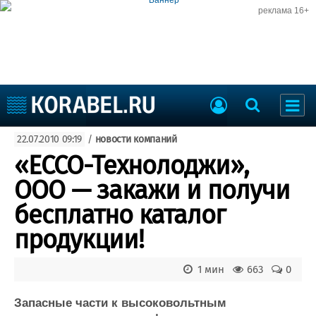
реклама 16+
Судостроение
22.07.2010 09:19
/
новости компаний
Судоходство
Судоремонт
«ЕССО-Технолоджи»,
События
Пресс-релизы
ООО — закажи и получи
Порты
Рыболовство
бесплатно каталог
ВМФ
Образование
продукции!
Яхты и катера
Еще
1 мин
663
0
Судостроение
Торговая площадка
Пульс
Доска объявлений
Запасные части к высоковольтным