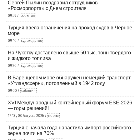
Сергей Пылин поздравил сотрудников
«Росморпорта» с Днем строителя
09:59 /
события
Турция ввела ограничения на проход судов в Черное
море
09:40 /
судоходство
На Чукотку доставлено свыше 50 тыс. тонн твердого
и жидкого топлива
09:20 /
судоходство
В Баренцевом море обнаружен немецкий транспорт
«Утландсхерн», потопленный в 1942 году
09:00 /
события
XVI Международный контейнерный форум ESE-2026
— горы решений!
17:43 , 08 Августа 2026 /
порты
Турция с начала года нарастила импорт российского
зерна почти на 70%