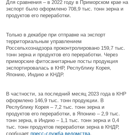
Для сравнения – в 2022 году в Приморском крае на
Журнал
экспорт было оформлено 708,9 тыс. тонн зерна и
Реклама
продуктов его переработки.
Конференции
Флот
Только в декабре при отправке на экспорт
Выставки и семинары
Галерея флота
территориальным управлением
Личности
Форум
Россельхознадзора проконтролировано 159,7 тыс.
Словарь
Отзывы
тонн зерна и продуктов его переработки. Через
Все службы
приморские фитосанитарные посты продукция
экспортировалась в КНР, Республику Корея,
Японию, Индию и КНДР.
В частности, за последний месяц 2023 года в КНР
оформлено 146,9 тыс. тонн продукции. В
Республику Корея – 7,2 тыс. тонн зерна и
продуктов его переработки, в Японию – 2,9 тыс.
тонн зерна, в Индию – 1,1 тыс. тонн зерна и 0,4
тыс. тонн продуктов переработки зерна в КНДР,
сообщает
пресс-служба ведомства
.