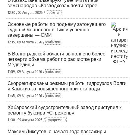
В Казахстане планируют увеличить парк
земснарядов «Казводхоза» почти втрое
12:30 , 09 Августа 2026 /
события
Основные работы по подъему затонувшего
судна «Океанолог» в Тикси успешно
завершены — СМИ
12:15 , 09 Августа 2026 /
события
В Волгоградской области выполнено более
четверти объема работ по расчистке реки
Медведицы
11:59 , 09 Августа 2026 /
события
Скорректированы режимы работы гидроузлов Волги
и Камы из-за повышенного притока воды
11:45 , 09 Августа 2026 /
события
Хабаровский судостроительный завод приступил к
ремонту буксира «Стрежень»
11:30 , 09 Августа 2026 /
судоремонт
Максим Ликсутов: с начала года пассажиры