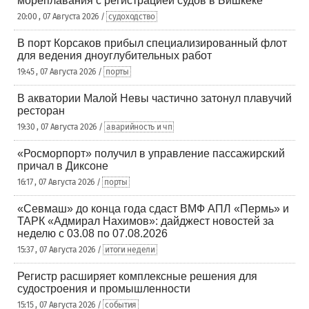
мореплавания с регистрацией судов в Бишкеке
20:00 , 07 Августа 2026 /
судоходство
В порт Корсаков прибыл специализированный флот
для ведения дноуглубительных работ
19:45 , 07 Августа 2026 /
порты
В акватории Малой Невы частично затонул плавучий
ресторан
19:30 , 07 Августа 2026 /
аварийность и чп
«Росморпорт» получил в управление пассажирский
причал в Диксоне
16:17 , 07 Августа 2026 /
порты
«Севмаш» до конца года сдаст ВМФ АПЛ «Пермь» и
ТАРК «Адмирал Нахимов»: дайджест новостей за
неделю с 03.08 по 07.08.2026
15:37 , 07 Августа 2026 /
итоги недели
Регистр расширяет комплексные решения для
судостроения и промышленности
15:15 , 07 Августа 2026 /
события