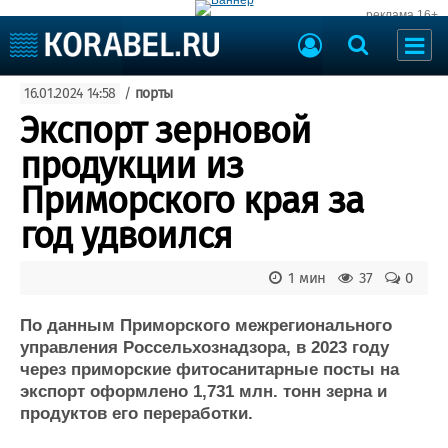
реклама 16+
Судостроение
16.01.2024 14:58
/
порты
Судоходство
Судоремонт
Экспорт зерновой
События
Пресс-релизы
продукции из
Порты
Рыболовство
Приморского края за
ВМФ
Образование
год удвоился
Яхты и катера
Еще
1 мин
37
0
Судостроение
Торговая площадка
Пульс
Доска объявлений
По данным Приморского межрегионального
Новости
Продажа флота
управления Россельхознадзора, в 2023 году
через приморские фитосанитарные посты на
Компании
Оборудование
экспорт оформлено 1,731 млн. тонн зерна и
Репутация
Изделия
продуктов его переработки.
Работа
Материалы
Крюинг
Услуги