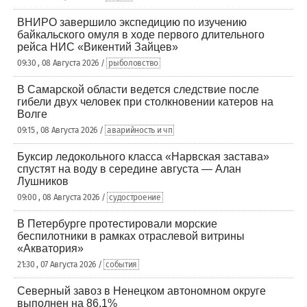
ВНИРО завершило экспедицию по изучению
байкальского омуля в ходе первого длительного
рейса НИС «Викентий Зайцев»
09:30 , 08 Августа 2026 /
рыболовство
В Самарской области ведется следствие после
гибели двух человек при столкновении катеров на
Волге
09:15 , 08 Августа 2026 /
аварийность и чп
Буксир ледокольного класса «Нарвская застава»
спустят на воду в середине августа — Алан
Лушников
09:00 , 08 Августа 2026 /
судостроение
В Петербурге протестировали морские
беспилотники в рамках отраслевой витрины
«Акватория»
21:30 , 07 Августа 2026 /
события
Северный завоз в Ненецком автономном округе
выполнен на 86,1%