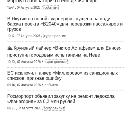
морскую лабораторию в Рио-де-Жанейро
12:44 , 07 Августа 2026 /
события
В Якутии на новой судоверфи спущена на воду
баржа проекта «В2040» для перевозки пассажиров и
грузов
10:17 , 07 Августа 2026 /
судостроение
🛳️ Круизный лайнер «Виктор Астафьев» для Енисея
приступил к ходовым испытаниям на Неве
10:10 , 07 Августа 2026 /
судостроение
ЕС исключил танкер «Миллерово» из санкционных
списков, признав ошибку
09:16 , 07 Августа 2026 /
события
Росморпорт объявил закупку на ремонт ледокола
«Фанагория» за 6,2 млн рублей
08:23 , 07 Августа 2026 /
судоремонт