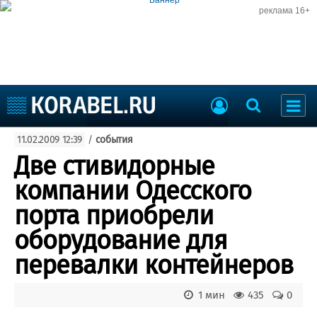
реклама 16+
Судостроение
11.02.2009 12:39
/
события
Судоходство
Судоремонт
Две стивидорные
События
Пресс-релизы
компании Одесского
Порты
Рыболовство
порта приобрели
ВМФ
Образование
оборудование для
Яхты и катера
Еще
перевалки контейнеров
Судостроение
Торговая площадка
1 мин
435
0
Пульс
Доска объявлений