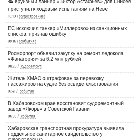
🛳️ Круизный лайнер «Виктор Астафьев» для Енисея
приступил к ходовым испытаниям на Неве
10:10 /
судостроение
ЕС исключил танкер «Миллерово» из санкционных
списков, признав ошибку
09:16 /
события
Росморпорт объявил закупку на ремонт ледокола
«Фанагория» за 6,2 млн рублей
08:23 /
судоремонт
Житель ХМАО оштрафован за перевозку
пассажиров на судне без освидетельствования
07:41 /
события
В Хабаровском крае восстановят судоремонтный
завод «Якорь» в Советской Гавани
06:50 /
события
Хабаровская транспортная прокуратура выявила
поддельное санитарное свидетельство у
судовладельца