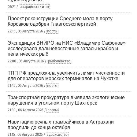
06:21 /
аварийность и чп
Проект реконструкции Среднего мола в порту
Корсаков одобрен Главгосэкспертизой
22:15 , 06 Августа 2026 /
порты
Экспедиция ВНИРО на НИС «Владимир Сафонов»
исследовала дальневосточные запасы крабов и
пелагических рыб
22:00 , 06 Августа 2026 /
рыболовство
ТПП РФ предложила увеличить лимит численности
для операторов морских терминалов на Чукотке
21:45 , 06 Августа 2026 /
порты
Транспортная прокуратура выявила экологические
нарушения в угольном порту Шахтерск
21:30 , 06 Августа 2026 /
порты
Навигацию речных трамвайчиков в Астрахани
продлили до конца октября
21:15 , 06 Августа 2026 /
судоходство