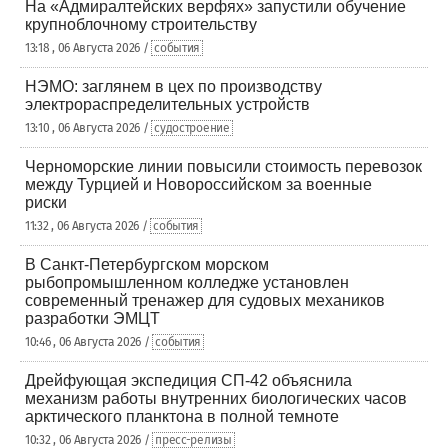
На «Адмиралтейских верфях» запустили обучение
крупноблочному строительству
13:18 , 06 Августа 2026 /
события
НЭМО: заглянем в цех по производству
электрораспределительных устройств
13:10 , 06 Августа 2026 /
судостроение
Черноморские линии повысили стоимость перевозок
между Турцией и Новороссийском за военные
риски
11:32 , 06 Августа 2026 /
события
В Санкт-Петербургском морском
рыбопромышленном колледже установлен
современный тренажер для судовых механиков
разработки ЭМЦТ
10:46 , 06 Августа 2026 /
события
Дрейфующая экспедиция СП-42 объяснила
механизм работы внутренних биологических часов
арктического планктона в полной темноте
10:32 , 06 Августа 2026 /
пресс-релизы