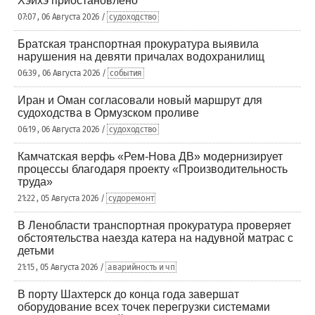
Хэйхэ приостановлено
07:07 , 06 Августа 2026 /
судоходство
Братская транспортная прокуратура выявила
нарушения на девяти причалах водохранилищ
06:39 , 06 Августа 2026 /
события
Иран и Оман согласовали новый маршрут для
судоходства в Ормузском проливе
06:19 , 06 Августа 2026 /
судоходство
Камчатская верфь «Рем-Нова ДВ» модернизирует
процессы благодаря проекту «Производительность
труда»
21:22 , 05 Августа 2026 /
судоремонт
В Ленобласти транспортная прокуратура проверяет
обстоятельства наезда катера на надувной матрас с
детьми
21:15 , 05 Августа 2026 /
аварийность и чп
В порту Шахтерск до конца года завершат
оборудование всех точек перегрузки системами