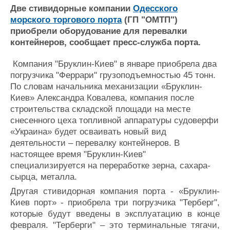
Новости
Продажа флота
Две стивидорные компании
Одесского
Компании
Оборудование
морского торгового порта
(ГП "ОМТП")
Репутация
Изделия
приобрели оборудование для перевалки
Работа
Материалы
контейнеров, сообщает пресс-служба порта.
Крюинг
Услуги
Журнал
Компания "Бруклин-Киев" в январе приобрела два
Реклама
погрузчика "Феррари" грузоподъемностью 45 тонн.
По словам начальника механизации «Бруклин-
Киев» Александра Ковалева, компания после
Конференции
Флот
строительства складской площади на месте
Выставки и семинары
Галерея флота
снесенного цеха топливной аппаратуры судоверфи
Личности
Форум
«Украина» будет осваивать новый вид
деятельности – перевалку контейнеров. В
Словарь
Отзывы
настоящее время "Бруклин-Киев"
Все службы
специализируется на переработке зерна, сахара-
сырца, металла.
Другая стивидорная компания порта - «Бруклин-
Киев порт» - приобрела три погрузчика "Терберг",
которые будут введены в эксплуатацию в конце
февраля. "Терберги" – это терминальные тягачи,