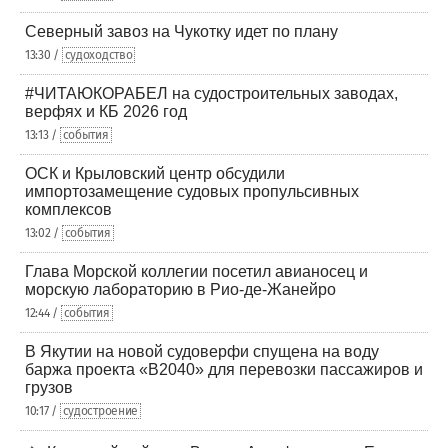
Северный завоз на Чукотку идет по плану
13:30 /
судоходство
#ЧИТАЮКОРАБЕЛ на судостроительных заводах,
верфях и КБ 2026 год
13:13 /
события
ОСК и Крыловский центр обсудили
импортозамещение судовых пропульсивных
комплексов
13:02 /
события
Глава Морской коллегии посетил авианосец и
морскую лабораторию в Рио-де-Жанейро
12:44 /
события
В Якутии на новой судоверфи спущена на воду
баржа проекта «В2040» для перевозки пассажиров и
грузов
10:17 /
судостроение