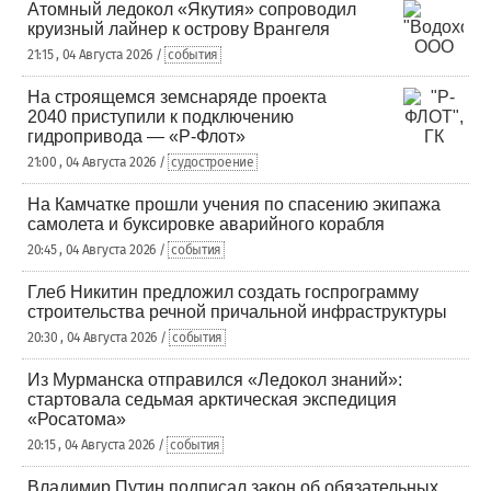
Атомный ледокол «Якутия» сопроводил
круизный лайнер к острову Врангеля
21:15 , 04 Августа 2026 /
события
На строящемся земснаряде проекта
2040 приступили к подключению
гидропривода — «Р-Флот»
21:00 , 04 Августа 2026 /
судостроение
На Камчатке прошли учения по спасению экипажа
самолета и буксировке аварийного корабля
20:45 , 04 Августа 2026 /
события
Глеб Никитин предложил создать госпрограмму
строительства речной причальной инфраструктуры
20:30 , 04 Августа 2026 /
события
Из Мурманска отправился «Ледокол знаний»:
стартовала седьмая арктическая экспедиция
«Росатома»
20:15 , 04 Августа 2026 /
события
Владимир Путин подписал закон об обязательных