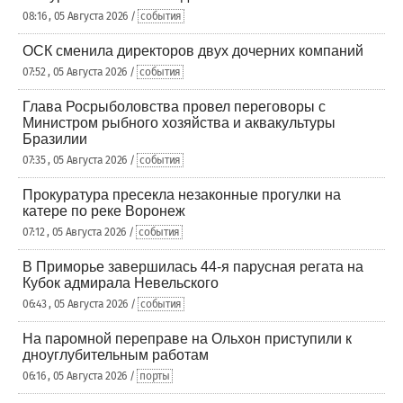
08:16 , 05 Августа 2026 /
события
ОСК сменила директоров двух дочерних компаний
07:52 , 05 Августа 2026 /
события
Глава Росрыболовства провел переговоры с
Министром рыбного хозяйства и аквакультуры
Бразилии
07:35 , 05 Августа 2026 /
события
Прокуратура пресекла незаконные прогулки на
катере по реке Воронеж
07:12 , 05 Августа 2026 /
события
В Приморье завершилась 44-я парусная регата на
Кубок адмирала Невельского
06:43 , 05 Августа 2026 /
события
На паромной переправе на Ольхон приступили к
дноуглубительным работам
06:16 , 05 Августа 2026 /
порты