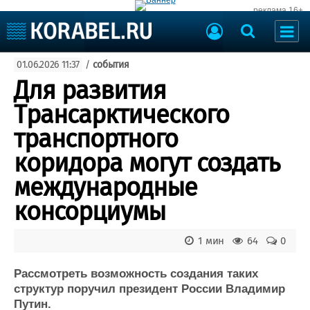
реклама 16+
Судостроение
01.06.2026 11:37
/
события
Судоходство
Судоремонт
Для развития
События
Пресс-релизы
Трансарктического
Порты
Рыболовство
транспортного
ВМФ
Образование
коридора могут создать
Яхты и катера
Еще
международные
консорциумы
Судостроение
Торговая площадка
Пульс
Доска объявлений
Новости
Продажа флота
1 мин
64
0
Компании
Оборудование
Репутация
Изделия
Рассмотреть возможность создания таких
структур поручил президент России Владимир
Работа
Материалы
Путин.
Крюинг
Услуги