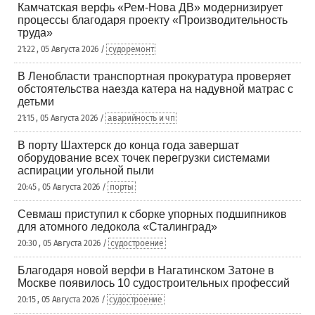
Камчатская верфь «Рем-Нова ДВ» модернизирует
процессы благодаря проекту «Производительность
труда»
21:22 , 05 Августа 2026 /
судоремонт
В Ленобласти транспортная прокуратура проверяет
обстоятельства наезда катера на надувной матрас с
детьми
21:15 , 05 Августа 2026 /
аварийность и чп
В порту Шахтерск до конца года завершат
оборудование всех точек перегрузки системами
аспирации угольной пыли
20:45 , 05 Августа 2026 /
порты
Севмаш приступил к сборке упорных подшипников
для атомного ледокола «Сталинград»
20:30 , 05 Августа 2026 /
судостроение
Благодаря новой верфи в Нагатинском Затоне в
Москве появилось 10 судостроительных профессий
20:15 , 05 Августа 2026 /
судостроение