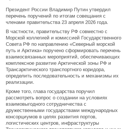
Журнал
Президент России Владимир Путин утвердил
Реклама
перечень поручений по итогам совещания с
членами правительства 23 апреля 2026 года.
Конференции
Флот
В частности, правительству РФ совместно с
Выставки и семинары
Галерея флота
Морской коллегией и комиссией Государственного
Личности
Форум
Совета РФ по направлению «Северный морской
путь и Арктика» поручено сформировать перечень
Словарь
Отзывы
взаимосвязанных мероприятий, обеспечивающих
Все службы
комплексное развитие Арктической зоны РФ и
Трансарктического транспортного коридора,
определить последовательность и механизмы их
реализации.
Кроме того, глава государства поручил
рассмотреть вопрос о создании на условиях
взаимовыгодного сотрудничества с
дружественными государствами международных
консорциумов в целях развития портов,
логистических центров, инфраструктуры