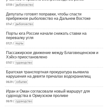
07:59 /
рыболовство
Депутаты готовят поправки, чтобы спасти
прибрежное рыболовство на Дальнем Востоке
07:47 /
рыболовство
Порты юга России начали снижать ставки на
перевалку угля
07:21 /
порты
Пассажирское движение между Благовещенском и
Хэйхэ приостановлено
07:07 /
судоходство
Братская транспортная прокуратура выявила
нарушения на девяти причалах водохранилищ
06:39 /
события
Иран и Оман согласовали новый маршрут для
судоходства в Ормузском проливе
06:19 /
судоходство