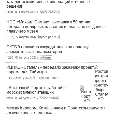
каталог алюминиевых инноваций и типовых
решений
11:00 , 05 Августа 2026 /
пресс-релизы
НЭС «Михаил Сомов»: выставка к 50 летию
ветерана полярных плаваний и планы по созданию
плавучего музея
10:37 , 05 Августа 2026 /
пресс-релизы
СКТБЭ получило аккредитацию на поверку
элементов газоанализаторов
10:30 , 05 Августа 2026 /
события
РЦПКБ «Стапель» передало заказчику проект
парома для Таймыра
10:17 , 05 Августа 2026 /
судостроение
«Восточный Порт»: с заботой о
морских млекопитающих
09:54 , 05 Августа 2026 /
пресс-релизы
Между Кировом, Котельничем и Советском запустят
экскурсионные теплоходы