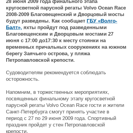
28 июня 2009 года финального этапа
Журнал
кругосветной парусной регаты Volvo Ocean Race
Реклама
2008-2009 Благовещенский и Дворцовый мосты
будут разведены. Как сообщает
ГБУ «Волго-
Балт»,
яхты пройдут под разведенными
Конференции
Флот
Благовещенским и Дворцовым мостами 27
Выставки и семинары
Галерея флота
июня с 17:00 до17:30 к месту стоянки на
Личности
Форум
временных причальных сооружениях на южном
Словарь
Отзывы
берегу Заячьего острова, у пляжа
Все службы
Петропавловской крепости.
Судоводителям рекомендуется соблюдать
осторожность.
Напомним, в торжественных мероприятиях,
посвященных финальному этапу кругосветной
парусной регаты Volvo Ocean Race гости и жители
Санкт-Петербурга смогут принять участие в
период с 27 по 29 июня 2009 года. Спортивный
праздник пройдет у стен Петропавловской
крепости.