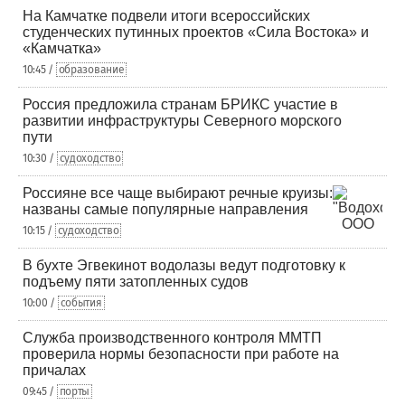
На Камчатке подвели итоги всероссийских
студенческих путинных проектов «Сила Востока» и
«Камчатка»
10:45 /
образование
Россия предложила странам БРИКС участие в
развитии инфраструктуры Северного морского
пути
10:30 /
судоходство
Россияне все чаще выбирают речные круизы:
названы самые популярные направления
10:15 /
судоходство
В бухте Эгвекинот водолазы ведут подготовку к
подъему пяти затопленных судов
10:00 /
события
Служба производственного контроля ММТП
проверила нормы безопасности при работе на
причалах
09:45 /
порты