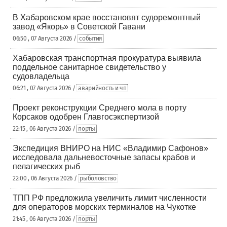
В Хабаровском крае восстановят судоремонтный
завод «Якорь» в Советской Гавани
06:50 , 07 Августа 2026 /
события
Хабаровская транспортная прокуратура выявила
поддельное санитарное свидетельство у
судовладельца
06:21 , 07 Августа 2026 /
аварийность и чп
Проект реконструкции Среднего мола в порту
Корсаков одобрен Главгосэкспертизой
22:15 , 06 Августа 2026 /
порты
Экспедиция ВНИРО на НИС «Владимир Сафонов»
исследовала дальневосточные запасы крабов и
пелагических рыб
22:00 , 06 Августа 2026 /
рыболовство
ТПП РФ предложила увеличить лимит численности
для операторов морских терминалов на Чукотке
21:45 , 06 Августа 2026 /
порты