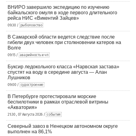
ВНИРО завершило экспедицию по изучению
байкальского омуля в ходе первого длительного
рейса НИС «Викентий Зайцев»
09:30 /
рыболовство
В Самарской области ведется следствие после
гибели двух человек при столкновении катеров на
Волге
09:15 /
аварийность и чп
Буксир ледокольного класса «Нарвская застава»
спустят на воду в середине августа — Алан
Лушников
09:00 /
судостроение
В Петербурге протестировали морские
беспилотники в рамках отраслевой витрины
«Акватория»
21:30 , 07 Августа 2026 /
события
Северный завоз в Ненецком автономном округе
выполнен на 86,1%