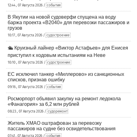
12:44 , 07 Августа 2026 /
события
В Якутии на новой судоверфи спущена на воду
баржа проекта «В2040» для перевозки пассажиров и
грузов
10:17 , 07 Августа 2026 /
судостроение
🛳️ Круизный лайнер «Виктор Астафьев» для Енисея
приступил к ходовым испытаниям на Неве
10:10 , 07 Августа 2026 /
судостроение
ЕС исключил танкер «Миллерово» из санкционных
списков, признав ошибку
09:16 , 07 Августа 2026 /
события
Росморпорт объявил закупку на ремонт ледокола
«Фанагория» за 6,2 млн рублей
08:23 , 07 Августа 2026 /
судоремонт
Житель ХМАО оштрафован за перевозку
пассажиров на судне без освидетельствования
07:41 , 07 Августа 2026 /
события