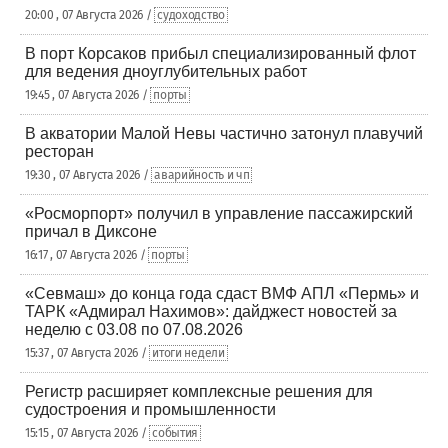
20:00 , 07 Августа 2026 /
судоходство
В порт Корсаков прибыл специализированный флот
для ведения дноуглубительных работ
19:45 , 07 Августа 2026 /
порты
В акватории Малой Невы частично затонул плавучий
ресторан
19:30 , 07 Августа 2026 /
аварийность и чп
«Росморпорт» получил в управление пассажирский
причал в Диксоне
16:17 , 07 Августа 2026 /
порты
«Севмаш» до конца года сдаст ВМФ АПЛ «Пермь» и
ТАРК «Адмирал Нахимов»: дайджест новостей за
неделю с 03.08 по 07.08.2026
15:37 , 07 Августа 2026 /
итоги недели
Регистр расширяет комплексные решения для
судостроения и промышленности
15:15 , 07 Августа 2026 /
события