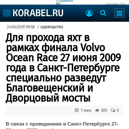
реклама 16+
Судостроение
24.06.2009 09:48
/
судоходство
Судоходство
Судоремонт
Для прохода яхт в
События
Пресс-релизы
рамках финала Volvo
Порты
Рыболовство
Ocean Race 27 июня 2009
ВМФ
Образование
года в Санкт-Петербурге
Яхты и катера
Еще
специально разведут
Благовещенский и
Судостроение
Торговая площадка
Пульс
Доска объявлений
Дворцовый мосты
Новости
Продажа флота
Компании
Оборудование
1 мин
385
0
Репутация
Изделия
Работа
Материалы
В связи с проведением в Санкт-Петербурге 27-
Крюинг
Услуги