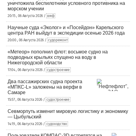
уничтожила беспилотники условного противника на
морском учении
20:15 , 06 Августа 2026 /
вмф
Научные суда «Эколог» и «Посейдон» Карельского
центра РАН выйдут в экспедиции осенью 2026 года
20:00 , 06 Августа 2026 /
судоремонт
«Метеор» пополнил флот: восьмое судно на
подводных крыльях спущено на воду в
Нижегородской области
17:04 , 06 Августа 2026 /
судостроение
Два пассажирских судна проекта
«МПКС-L» заложены на верфи в
Самаре
15:57 , 06 Августа 2026 /
судостроение
Севморпуть изменит мировую логистику и экономику
— Цыбульский
14:19 , 06 Августа 2026 /
судоходство
Пользователи КОМПАС-3D встретятся на