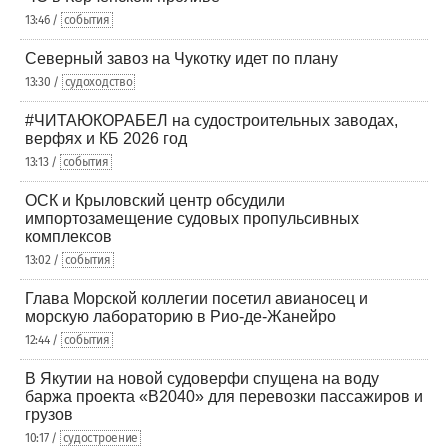
13:46 /
события
Северный завоз на Чукотку идет по плану
13:30 /
судоходство
#ЧИТАЮКОРАБЕЛ на судостроительных заводах,
верфях и КБ 2026 год
13:13 /
события
ОСК и Крыловский центр обсудили
импортозамещение судовых пропульсивных
комплексов
13:02 /
события
Глава Морской коллегии посетил авианосец и
морскую лабораторию в Рио-де-Жанейро
12:44 /
события
В Якутии на новой судоверфи спущена на воду
баржа проекта «В2040» для перевозки пассажиров и
грузов
10:17 /
судостроение