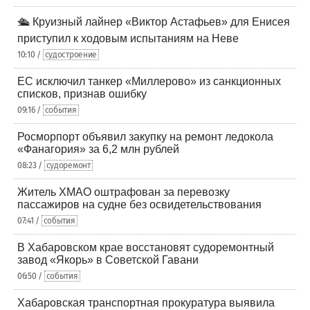
🛳️ Круизный лайнер «Виктор Астафьев» для Енисея
приступил к ходовым испытаниям на Неве
10:10 /
судостроение
ЕС исключил танкер «Миллерово» из санкционных
списков, признав ошибку
09:16 /
события
Росморпорт объявил закупку на ремонт ледокола
«Фанагория» за 6,2 млн рублей
08:23 /
судоремонт
Житель ХМАО оштрафован за перевозку
пассажиров на судне без освидетельствования
07:41 /
события
В Хабаровском крае восстановят судоремонтный
завод «Якорь» в Советской Гавани
06:50 /
события
Хабаровская транспортная прокуратура выявила