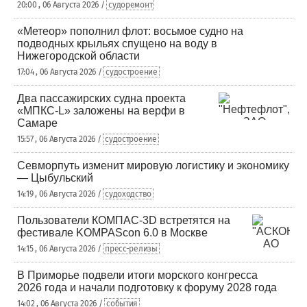
20:00 , 06 Августа 2026 /
судоремонт
«Метеор» пополнил флот: восьмое судно на
подводных крыльях спущено на воду в
Нижегородской области
17:04 , 06 Августа 2026 /
судостроение
Два пассажирских судна проекта
«МПКС-L» заложены на верфи в
Самаре
15:57 , 06 Августа 2026 /
судостроение
Севморпуть изменит мировую логистику и экономику
— Цыбульский
14:19 , 06 Августа 2026 /
судоходство
Пользователи КОМПАС-3D встретятся на
фестивале KOMPAScon 6.0 в Москве
14:15 , 06 Августа 2026 /
пресс-релизы
В Приморье подвели итоги морского конгресса
2026 года и начали подготовку к форуму 2028 года
14:02 , 06 Августа 2026 /
события