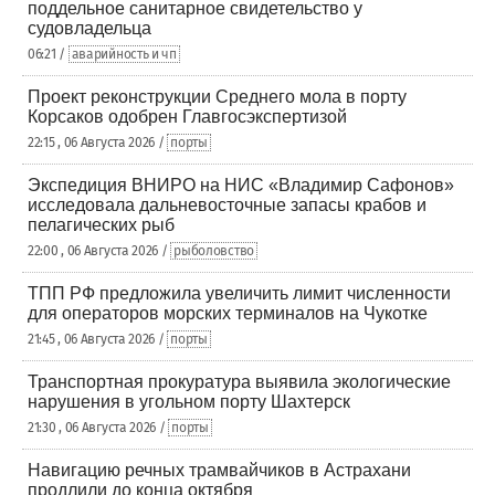
поддельное санитарное свидетельство у
судовладельца
06:21 /
аварийность и чп
Проект реконструкции Среднего мола в порту
Корсаков одобрен Главгосэкспертизой
22:15 , 06 Августа 2026 /
порты
Экспедиция ВНИРО на НИС «Владимир Сафонов»
исследовала дальневосточные запасы крабов и
пелагических рыб
22:00 , 06 Августа 2026 /
рыболовство
ТПП РФ предложила увеличить лимит численности
для операторов морских терминалов на Чукотке
21:45 , 06 Августа 2026 /
порты
Транспортная прокуратура выявила экологические
нарушения в угольном порту Шахтерск
21:30 , 06 Августа 2026 /
порты
Навигацию речных трамвайчиков в Астрахани
продлили до конца октября