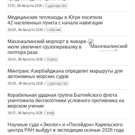
21:15 , 06 Августа 2026 /
судоходство
Медицинские теплоходы в Югре посетили
42 населенных пункта с начала навигации
20:59 , 06 Августа 2026 /
события
Махачкалинский морпорт в январе-
июле увеличил грузоперевалку в
полтора раза
20:45 , 06 Августа 2026 /
порты
Минтранс Азербайджана определит маршруты для
автономных морских судов
20:30 , 06 Августа 2026 /
судоходство
Корабельная ударная группа Балтийского флота
уничтожила беспилотники условного противника на
морском учении
20:15 , 06 Августа 2026 /
вмф
Научные суда «Эколог» и «Посейдон» Карельского
центра РАН выйдут в экспедиции осенью 2026 года