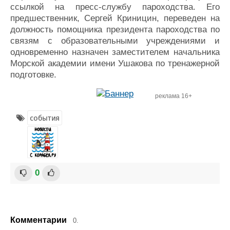
ссылкой на пресс-службу пароходства. Его
Журнал
предшественник, Сергей Криницин, переведен на
Реклама
должность помощника президента пароходства по
связям с образовательными учреждениями и
одновременно назначен заместителем начальника
Конференции
Флот
Морской академии имени Ушакова по тренажерной
Выставки и семинары
Галерея флота
подготовке.
Личности
Форум
Словарь
Отзывы
реклама 16+
Все службы
события
0
Комментарии
0.