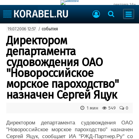
реклама 16+
Судостроение
19.07.2006 12:57
/
события
Судоходство
Судоремонт
Директором
События
Пресс-релизы
департамента
Порты
Рыболовство
судовождения ОАО
ВМФ
Образование
"Новороссийское
Яхты и катера
Еще
морское пароходство"
назначен Сергей Яцук
Судостроение
Торговая площадка
Пульс
Доска объявлений
Новости
Продажа флота
1 мин
549
0
Компании
Оборудование
Репутация
Изделия
Директором департамента судовождения ОАО
"Новороссийское морское пароходство" назначен
Работа
Материалы
Сергей Яцук, сообщает ИА "РЖД-Партнер.Ру" со
Крюинг
Услуги