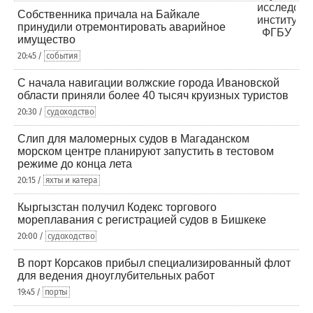
Собственника причала на Байкале
принудили отремонтировать аварийное
имущество
20:45 /
события
С начала навигации волжские города Ивановской
области приняли более 40 тысяч круизных туристов
20:30 /
судоходство
Слип для маломерных судов в Магаданском
морском центре планируют запустить в тестовом
режиме до конца лета
20:15 /
яхты и катера
Кыргызстан получил Кодекс торгового
мореплавания с регистрацией судов в Бишкеке
20:00 /
судоходство
В порт Корсаков прибыл специализированный флот
для ведения дноуглубительных работ
19:45 /
порты