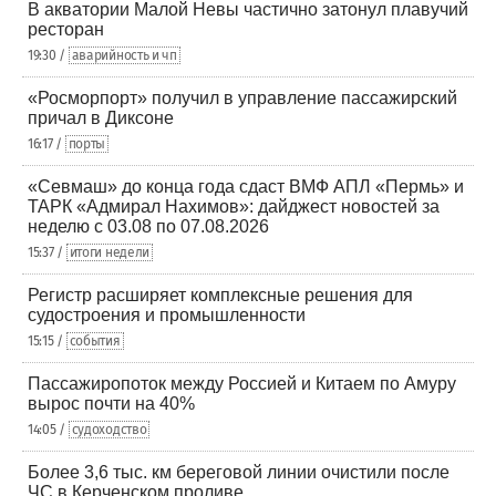
В акватории Малой Невы частично затонул плавучий
ресторан
19:30 /
аварийность и чп
«Росморпорт» получил в управление пассажирский
причал в Диксоне
16:17 /
порты
«Севмаш» до конца года сдаст ВМФ АПЛ «Пермь» и
ТАРК «Адмирал Нахимов»: дайджест новостей за
неделю с 03.08 по 07.08.2026
15:37 /
итоги недели
Регистр расширяет комплексные решения для
судостроения и промышленности
15:15 /
события
Пассажиропоток между Россией и Китаем по Амуру
вырос почти на 40%
14:05 /
судоходство
Более 3,6 тыс. км береговой линии очистили после
ЧС в Керченском проливе