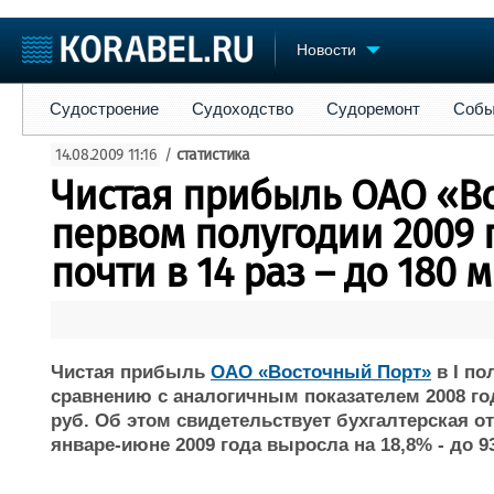
Новости
Судостроение
Судоходство
Судоремонт
События
Пре
Судостроение
Судоходство
Судоремонт
Собы
Судостроение
Торговая площадка
Конфере
14.08.2009 11:16
/
статистика
Пульс
Доска объявлений
Выставк
Чистая прибыль ОАО «В
Новости
Продажа флота
Личност
Компании
Оборудование
Словарь
первом полугодии 2009 
Репутация
Изделия
почти в 14 раз – до 180
Работа
Материалы
Крюинг
Услуги
Журнал
Реклама
Чистая прибыль
ОАО «Восточный Порт»
в I по
сравнению с аналогичным показателем 2008 года
руб. Об этом свидетельствует бухгалтерская о
январе-июне 2009 года выросла на 18,8% - до 9