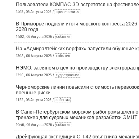
Пользователи КОМПАС-3D встретятся на фестивале
14:15 , 06 Августа 2026 /
пресс-релизы
В Приморье подвели итоги морского конгресса 2026 
2028 года
14:02 , 06 Августа 2026 /
события
На «Адмиралтейских верфях» запустили обучение к
13:18 , 06 Августа 2026 /
события
НЭМО: заглянем в цех по производству электрорасп
13:10 , 06 Августа 2026 /
судостроение
Черноморские линии повысили стоимость перевозок
военные риски
11:32 , 06 Августа 2026 /
события
В Санкт-Петербургском морском рыбопромышленно
тренажер для судовых механиков разработки ЭМЦТ
10:46 , 06 Августа 2026 /
события
Дрейфующая экспедиция СП-42 объяснила механизм