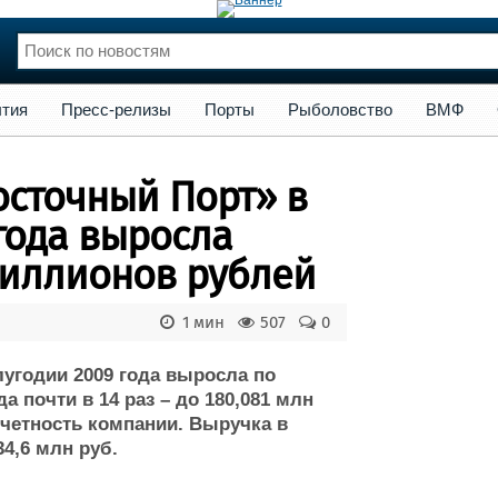
сс-релизы
Порты
Рыболовство
ВМФ
Образование
Яхт
тия
Пресс-релизы
Порты
Рыболовство
ВМФ
нции
Флот
и и семинары
Галерея флота
осточный Порт» в
и
Форум
Отзывы
года выросла
Все службы
 миллионов рублей
1 мин
507
0
лугодии 2009 года выросла по
 почти в 14 раз – до 180,081 млн
тчетность компании. Выручка в
34,6 млн руб.