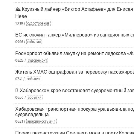
🛳️ Круизный лайнер «Виктор Астафьев» для Енисея
Неве
10:10 /
судостроение
ЕС исключил танкер «Миллерово» из санкционных с
09:16 /
события
Росморпорт объявил закупку на ремонт ледокола «Ф
08:23 /
судоремонт
Житель ХМАО оштрафован за перевозку пассажиров 
07:41 /
события
В Хабаровском крае восстановят судоремонтный за
06:50 /
события
Хабаровская транспортная прокуратура выявила по
судовладельца
06:21 /
аварийность и чп
Проект реконструкции Среднего мола в порту Корса