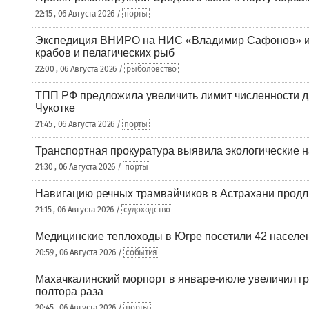
22:15 , 06 Августа 2026 /
порты
Экспедиция ВНИРО на НИС «Владимир Сафонов» и
крабов и пелагических рыб
22:00 , 06 Августа 2026 /
рыболовство
ТПП РФ предложила увеличить лимит численности д
Чукотке
21:45 , 06 Августа 2026 /
порты
Транспортная прокуратура выявила экологические 
21:30 , 06 Августа 2026 /
порты
Навигацию речных трамвайчиков в Астрахани продл
21:15 , 06 Августа 2026 /
судоходство
Медицинские теплоходы в Югре посетили 42 населен
20:59 , 06 Августа 2026 /
события
Махачкалинский морпорт в январе-июле увеличил гр
полтора раза
20:45 , 06 Августа 2026 /
порты