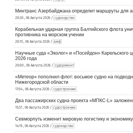
Минтранс Азербайджана определит маршруты для а
20:30 , 06 Августа 2026 /
судоходство
Корабельная ударная группа Балтийского флота уни
противника на морском учении
20:15 , 06 Августа 2026 /
вмф
Научные суда «Эколог» и «Посейдон» Карельского 
2026 года
20:00 , 06 Августа 2026 /
судоремонт
«Метеор» пополнил флот: восьмое судно на подводн
Нижегородской области
17:04 , 06 Августа 2026 /
судостроение
Два пассажирских судна проекта «МПКС-L» заложе
15:57 , 06 Августа 2026 /
судостроение
Севморпуть изменит мировую логистику и экономик
14:19 , 06 Августа 2026 /
судоходство