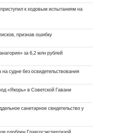
 приступил к ходовым испытаниям на
писков, признав ошибку
анагория» за 6,2 млн рублей
на судне без освидетельствования
вод «Якорь» в Советской Гавани
ддельное санитарное свидетельство у
ков одобрен Главгосэкспертизой