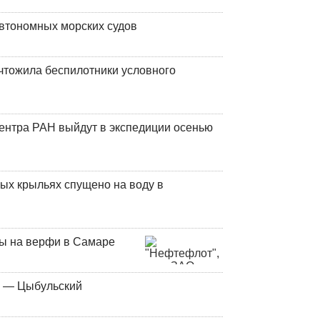
втономных морских судов
чтожила беспилотники условного
центра РАН выйдут в экспедиции осенью
ых крыльях спущено на воду в
ны на верфи в Самаре
у — Цыбульский