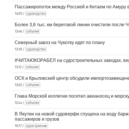
Пассажиропоток между Россией и Китаем по Амуру 
14:05 /
судоходство
Более 3,6 тыс. км береговой линии очистили после 
13:46 /
события
Северный завоз на Чукотку идет по плану
13:30 /
судоходство
#ЧИТАЮКОРАБЕЛ на судостроительных заводах, вер
13:13 /
события
ОСК и Крыловский центр обсудили импортозамещен
13:02 /
события
Глава Морской коллегии посетил авианосец и морс
12:44 /
события
В Якутии на новой судоверфи спущена на воду барж
пассажиров и грузов
10:17 /
судостроение