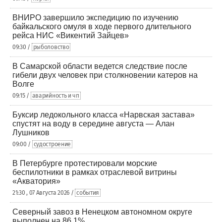
ВНИРО завершило экспедицию по изучению
байкальского омуля в ходе первого длительного
рейса НИС «Викентий Зайцев»
09:30 /
рыболовство
В Самарской области ведется следствие после
гибели двух человек при столкновении катеров на
Волге
09:15 /
аварийность и чп
Буксир ледокольного класса «Нарвская застава»
спустят на воду в середине августа — Алан
Лушников
09:00 /
судостроение
В Петербурге протестировали морские
беспилотники в рамках отраслевой витрины
«Акватория»
21:30 , 07 Августа 2026 /
события
Северный завоз в Ненецком автономном округе
выполнен на 86,1%