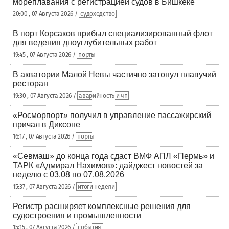
мореплавания с регистрацией судов в Бишкеке
20:00 , 07 Августа 2026 /
судоходство
В порт Корсаков прибыл специализированный флот
для ведения дноуглубительных работ
19:45 , 07 Августа 2026 /
порты
В акватории Малой Невы частично затонул плавучий
ресторан
19:30 , 07 Августа 2026 /
аварийность и чп
«Росморпорт» получил в управление пассажирский
причал в Диксоне
16:17 , 07 Августа 2026 /
порты
«Севмаш» до конца года сдаст ВМФ АПЛ «Пермь» и
ТАРК «Адмирал Нахимов»: дайджест новостей за
неделю с 03.08 по 07.08.2026
15:37 , 07 Августа 2026 /
итоги недели
Регистр расширяет комплексные решения для
судостроения и промышленности
15:15 , 07 Августа 2026 /
события