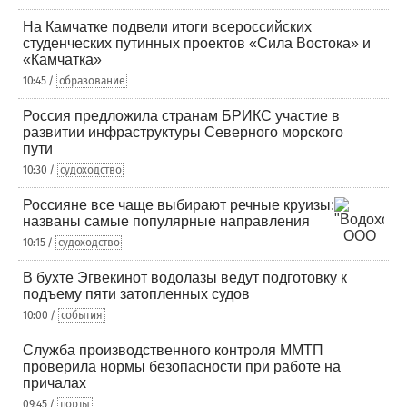
На Камчатке подвели итоги всероссийских
студенческих путинных проектов «Сила Востока» и
«Камчатка»
10:45 /
образование
Россия предложила странам БРИКС участие в
развитии инфраструктуры Северного морского
пути
10:30 /
судоходство
Россияне все чаще выбирают речные круизы:
названы самые популярные направления
10:15 /
судоходство
В бухте Эгвекинот водолазы ведут подготовку к
подъему пяти затопленных судов
10:00 /
события
Служба производственного контроля ММТП
проверила нормы безопасности при работе на
причалах
09:45 /
порты