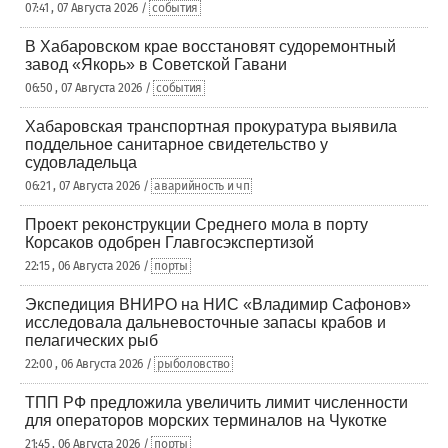
07:41 , 07 Августа 2026 /
события
В Хабаровском крае восстановят судоремонтный
завод «Якорь» в Советской Гавани
06:50 , 07 Августа 2026 /
события
Хабаровская транспортная прокуратура выявила
поддельное санитарное свидетельство у
судовладельца
06:21 , 07 Августа 2026 /
аварийность и чп
Проект реконструкции Среднего мола в порту
Корсаков одобрен Главгосэкспертизой
22:15 , 06 Августа 2026 /
порты
Экспедиция ВНИРО на НИС «Владимир Сафонов»
исследовала дальневосточные запасы крабов и
пелагических рыб
22:00 , 06 Августа 2026 /
рыболовство
ТПП РФ предложила увеличить лимит численности
для операторов морских терминалов на Чукотке
21:45 , 06 Августа 2026 /
порты