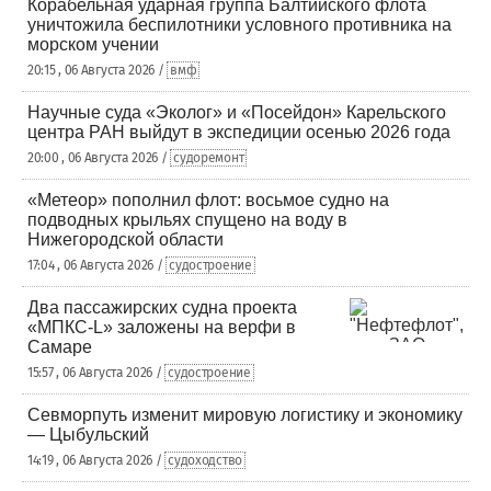
Корабельная ударная группа Балтийского флота
уничтожила беспилотники условного противника на
морском учении
20:15 , 06 Августа 2026 /
вмф
Научные суда «Эколог» и «Посейдон» Карельского
центра РАН выйдут в экспедиции осенью 2026 года
20:00 , 06 Августа 2026 /
судоремонт
«Метеор» пополнил флот: восьмое судно на
подводных крыльях спущено на воду в
Нижегородской области
17:04 , 06 Августа 2026 /
судостроение
Два пассажирских судна проекта
«МПКС-L» заложены на верфи в
Самаре
15:57 , 06 Августа 2026 /
судостроение
Севморпуть изменит мировую логистику и экономику
— Цыбульский
14:19 , 06 Августа 2026 /
судоходство