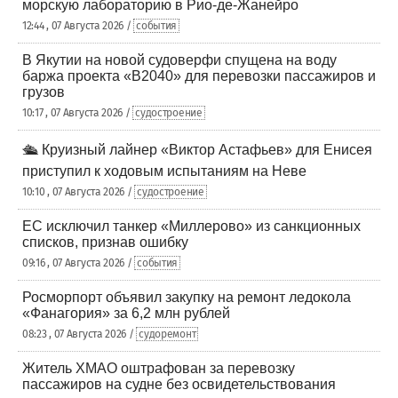
морскую лабораторию в Рио-де-Жанейро
12:44 , 07 Августа 2026 /
события
В Якутии на новой судоверфи спущена на воду
баржа проекта «В2040» для перевозки пассажиров и
грузов
10:17 , 07 Августа 2026 /
судостроение
🛳️ Круизный лайнер «Виктор Астафьев» для Енисея
приступил к ходовым испытаниям на Неве
10:10 , 07 Августа 2026 /
судостроение
ЕС исключил танкер «Миллерово» из санкционных
списков, признав ошибку
09:16 , 07 Августа 2026 /
события
Росморпорт объявил закупку на ремонт ледокола
«Фанагория» за 6,2 млн рублей
08:23 , 07 Августа 2026 /
судоремонт
Житель ХМАО оштрафован за перевозку
пассажиров на судне без освидетельствования