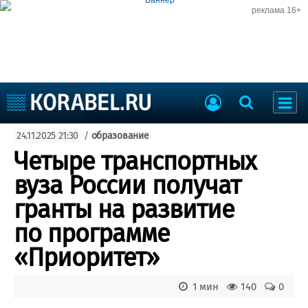
реклама 16+
Судостроение
24.11.2025 21:30
/
образование
Судоходство
Судоремонт
Четыре транспортных
События
Пресс-релизы
вуза России получат
Порты
Рыболовство
гранты на развитие
ВМФ
Образование
по программе
Яхты и катера
Еще
«Приоритет»
Судостроение
Торговая площадка
1 мин
140
0
Пульс
Доска объявлений