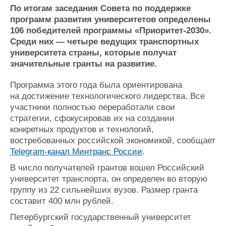
Новости
Продажа флота
По итогам заседания Совета по поддержке
Компании
Оборудование
программ развития университетов определены
Репутация
Изделия
106 победителей программы «Приоритет-2030».
Работа
Материалы
Среди них — четыре ведущих транспортных
Крюинг
Услуги
университета страны, которые получат
Журнал
значительные гранты на развитие.
Реклама
Программа этого года была ориентирована
на достижение технологического лидерства. Все
Конференции
Флот
участники полностью переработали свои
Выставки и семинары
Галерея флота
стратегии, сфокусировав их на создании
Личности
Форум
конкретных продуктов и технологий,
востребованных российской экономикой, сообщает
Словарь
Отзывы
Telegram-канал Минтранс России
.
Все службы
В число получателей грантов вошел Российский
университет транспорта, он определен во вторую
группу из 22 сильнейших вузов. Размер гранта
составит 400 млн рублей.
Петербургский государственный университет