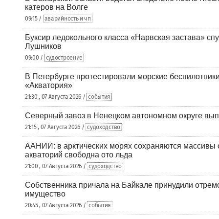
катеров на Волге
09:15 /
аварийность и чп
Буксир ледокольного класса «Нарвская застава» спу
Лушников
09:00 /
судостроение
В Петербурге протестировали морские беспилотники
«Акватория»
21:30 , 07 Августа 2026 /
события
Северный завоз в Ненецком автономном округе вып
21:15 , 07 Августа 2026 /
судоходство
ААНИИ: в арктических морях сохраняются массивы с
акваторий свободна ото льда
21:00 , 07 Августа 2026 /
судоходство
Собственника причала на Байкале принудили отрем
имущество
20:45 , 07 Августа 2026 /
события