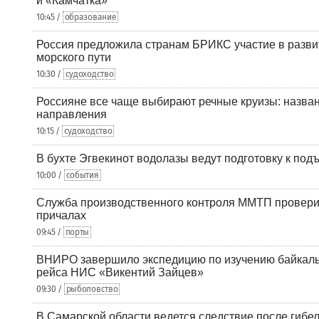
и «Камчатка»
10:45 /
образование
Россия предложила странам БРИКС участие в разв
морского пути
10:30 /
судоходство
Россияне все чаще выбирают речные круизы: назв
направления
10:15 /
судоходство
В бухте Эгвекинот водолазы ведут подготовку к под
10:00 /
события
Служба производственного контроля ММТП провери
причалах
09:45 /
порты
ВНИРО завершило экспедицию по изучению байкальс
рейса НИС «Викентий Зайцев»
09:30 /
рыболовство
В Самарской области ведется следствие после гибел