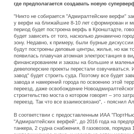
где предполагается создавать новую супервер
"Никто не собирается "Адмиралтейские верфи" за
у верфи на ближайшие 8-10 лет сформирован и мы 
период будет построена верфь в Кронштадте, гов
будет зависеть от того, насколько динамично гор
зону. Недавно, к примеру, были бурные дискуссии,
будут построены деловые центры, жилье, но как т
появилась плавучая атомная электростанция в ви
финансированием и заказы на большие и маленьк
девелоперские проекты перестали озвучиваться. И
завод" будет строить суда. Поэтому все будет зав
завода и намерений города по освоению этой тер
переезд, даже освобождение Новоадмиралтейског
строительство моста о котором говорят – это затр
переезд. Так что все взаимосвязано", - пояснил А
В соответствии с предоставленным ИАА "ПортНь
"Адмиралтейских верфей", до 2016 года на предп
танкера, 2 судна снабжения, 8 газовозов, порядка 