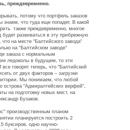
фь, преждевременно.
крывать, потому что портфель заказов
знаем, что туда еще попадет. В какой
орить также преждевременно, многое
од будет развиваться в эту прибрежную
 что на месте "Балтийского завода"
олько на "Балтийском заводе"
де заказа с нормальным
ие ледоколы в будущем, то эти
 все говорят теперь, что "Балтийский
исеть от двух факторов – загрузки
ритории. Мы понимаем, что любой
о острова "Адмиралтейских верфей",
аты на подготовку новых мест, на
лександр Бузаков.
юс" производственным планом
риятии планируется построить 2
15 буксиров, одно научно-