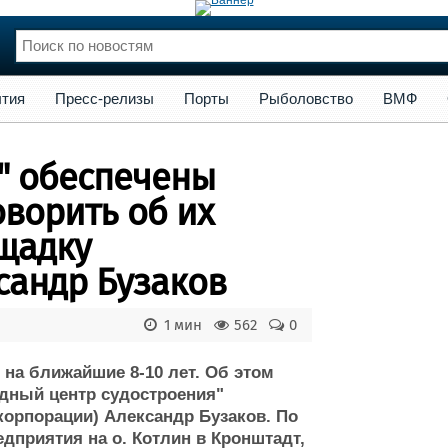
сс-релизы
Порты
Рыболовство
ВМФ
Образование
Яхт
тия
Пресс-релизы
Порты
Рыболовство
ВМФ
нции
Флот
и и семинары
Галерея флота
" обеспечены
и
Форум
Отзывы
оворить об их
Все службы
щадку
сандр Бузаков
1 мин
562
0
на ближайшие 8-10 лет. Об этом
дный центр судостроения"
орпорации) Александр Бузаков. По
едприятия на о. Котлин в Кронштадт,