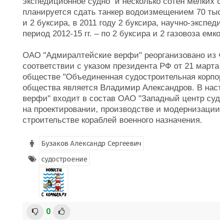
экспедиционное судно и несколько сотен мелких с
планируется сдать танкер водоизмещением 70 тыс.
и 2 буксира, в 2011 году 2 буксира, научно-экспе
период 2012-15 гг. – по 2 буксира и 2 газовоза емк
ОАО "Адмиралтейские верфи" реорганизовано из
соответствии с указом президента РФ от 21 март
обществе "Объединенная судостроительная корпо
общества является Владимир Александров. В на
верфи" входит в состав ОАО "Западный центр су
на проектировании, производстве и модернизации 
строительстве кораблей военного назначения.
Бузаков Александр Сергеевич
судостроение
0