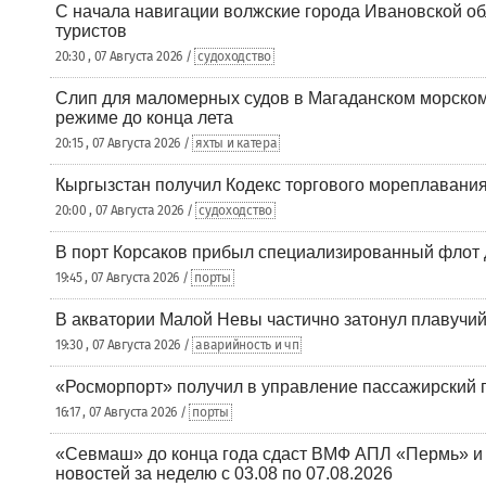
С начала навигации волжские города Ивановской об
туристов
20:30 , 07 Августа 2026 /
судоходство
Слип для маломерных судов в Магаданском морском 
режиме до конца лета
20:15 , 07 Августа 2026 /
яхты и катера
Кыргызстан получил Кодекс торгового мореплавания
20:00 , 07 Августа 2026 /
судоходство
В порт Корсаков прибыл специализированный флот 
19:45 , 07 Августа 2026 /
порты
В акватории Малой Невы частично затонул плавучий
19:30 , 07 Августа 2026 /
аварийность и чп
«Росморпорт» получил в управление пассажирский 
16:17 , 07 Августа 2026 /
порты
«Севмаш» до конца года сдаст ВМФ АПЛ «Пермь» и
новостей за неделю с 03.08 по 07.08.2026