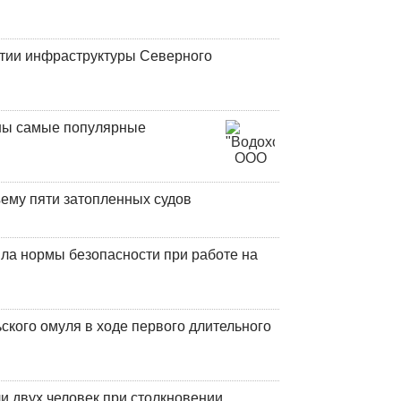
итии инфраструктуры Северного
аны самые популярные
ъему пяти затопленных судов
ла нормы безопасности при работе на
кого омуля в ходе первого длительного
и двух человек при столкновении