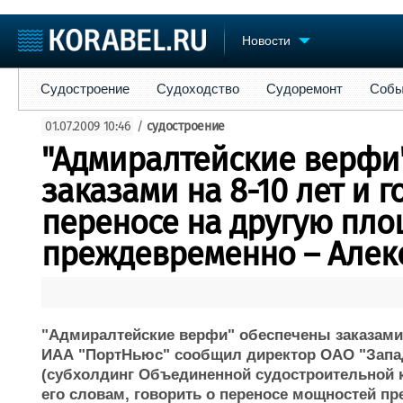
Новости
Судостроение
Судоходство
Судоремонт
События
Пре
Судостроение
Судоходство
Судоремонт
Собы
Судостроение
Торговая площадка
Конфере
01.07.2009 10:46
/
судостроение
Пульс
Доска объявлений
Выставк
"Адмиралтейские верфи
Новости
Продажа флота
Личност
Компании
Оборудование
Словарь
заказами на 8-10 лет и г
Репутация
Изделия
переносе на другую пло
Работа
Материалы
Крюинг
преждевременно – Алек
Услуги
Журнал
Реклама
"Адмиралтейские верфи" обеспечены заказами 
ИАА "ПортНьюс" сообщил директор ОАО "Запа
(субхолдинг Объединенной судостроительной к
его словам, говорить о переносе мощностей пр