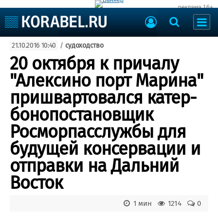
реклама 16+
Судостроение
21.10.2016 10:40
/
судоходство
Судоходство
Судоремонт
20 октября к причалу
События
Пресс-релизы
"Алексино порт Марина"
Порты
Рыболовство
пришвартовался катер-
ВМФ
Образование
бонопостановщик
Яхты и катера
Еще
Росморпасслужбы для
будущей консервации и
Судостроение
Торговая площадка
Пульс
Доска объявлений
отправки на Дальний
Новости
Продажа флота
Восток
Компании
Оборудование
Репутация
Изделия
Работа
Материалы
1 мин
1214
0
Крюинг
Услуги