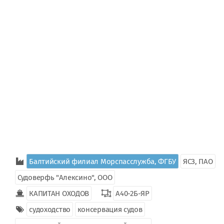
Балтийский филиал Морспасслужба, ФГБУ
ЯСЗ, ПАО
Судоверфь "Алексино", ООО
КАПИТАН ОХОДОВ
А40-2Б-ЯР
судоходство
консервация судов