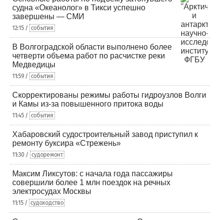
судна «Океанолог» в Тикси успешно
завершены — СМИ
12:15 /
события
В Волгоградской области выполнено более
четверти объема работ по расчистке реки
Медведицы
11:59 /
события
Скорректированы режимы работы гидроузлов Волги
и Камы из-за повышенного притока воды
11:45 /
события
Хабаровский судостроительный завод приступил к
ремонту буксира «Стрежень»
11:30 /
судоремонт
Максим Ликсутов: с начала года пассажиры
совершили более 1 млн поездок на речных
электросудах Москвы
11:15 /
судоходство