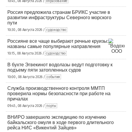
10:45 , 08 Августа 2026 /
образование
Россия предложила странам БРИКС участие в
развитии инфраструктуры Северного морского
пути
10:30 , 08 Августа 2026 /
судоходство
Россияне все чаще выбирают речные круизы:
названы самые популярные направления
10:15 , 08 Августа 2026 /
судоходство
В бухте Эгвекинот водолазы ведут подготовку к
подъему пяти затопленных судов
10:00 , 08 Августа 2026 /
события
Служба производственного контроля ММТП
проверила нормы безопасности при работе на
причалах
09:45 , 08 Августа 2026 /
порты
ВНИРО завершило экспедицию по изучению
байкальского омуля в ходе первого длительного
рейса НИС «Викентий Зайцев»