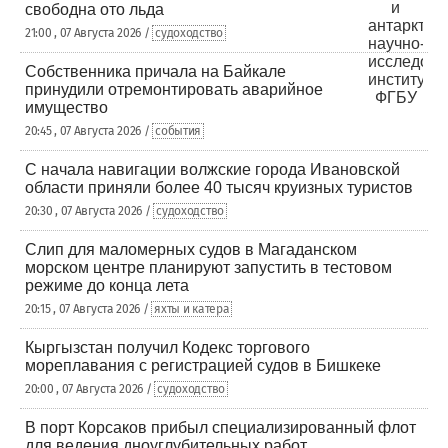
свободна ото льда
21:00 , 07 Августа 2026 /
судоходство
Собственника причала на Байкале
принудили отремонтировать аварийное
имущество
20:45 , 07 Августа 2026 /
события
С начала навигации волжские города Ивановской
области приняли более 40 тысяч круизных туристов
20:30 , 07 Августа 2026 /
судоходство
Слип для маломерных судов в Магаданском
морском центре планируют запустить в тестовом
режиме до конца лета
20:15 , 07 Августа 2026 /
яхты и катера
Кыргызстан получил Кодекс торгового
мореплавания с регистрацией судов в Бишкеке
20:00 , 07 Августа 2026 /
судоходство
В порт Корсаков прибыл специализированный флот
для ведения дноуглубительных работ