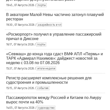
19:45 , 07 Августа 2026 /
порты
В акватории Малой Невы частично затонул плавучий
ресторан
19:30 , 07 Августа 2026 /
аварийность и чп
«Росморпорт» получил в управление пассажирский
причал в Диксоне
16:17 , 07 Августа 2026 /
порты
«Севмаш» до конца года сдаст ВМФ АПЛ «Пермь» и
ТАРК «Адмирал Нахимов»: дайджест новостей за
неделю с 03.08 по 07.08.2026
15:37 , 07 Августа 2026 /
итоги недели
Регистр расширяет комплексные решения для
судостроения и промышленности
15:15 , 07 Августа 2026 /
события
Пассажиропоток между Россией и Китаем по Амуру
вырос почти на 40%
14:05 , 07 Августа 2026 /
судоходство