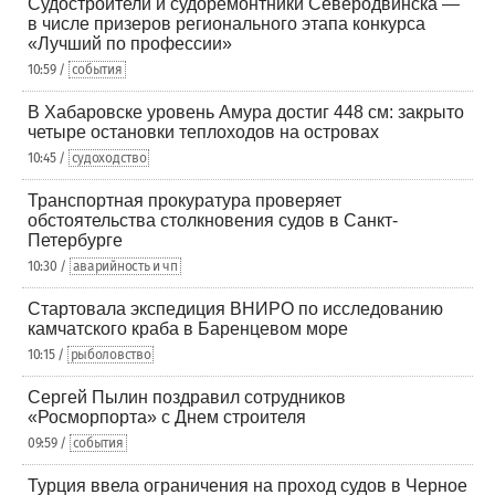
Судостроители и судоремонтники Северодвинска —
в числе призеров регионального этапа конкурса
«Лучший по профессии»
10:59 /
события
В Хабаровске уровень Амура достиг 448 см: закрыто
четыре остановки теплоходов на островах
10:45 /
судоходство
Транспортная прокуратура проверяет
обстоятельства столкновения судов в Санкт-
Петербурге
10:30 /
аварийность и чп
Стартовала экспедиция ВНИРО по исследованию
камчатского краба в Баренцевом море
10:15 /
рыболовство
Сергей Пылин поздравил сотрудников
«Росморпорта» с Днем строителя
09:59 /
события
Турция ввела ограничения на проход судов в Черное