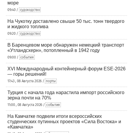
море
09:40 /
судоходство
На Чукотку доставлено свыше 50 тыс. тонн твердого
и жидкого топлива
09:20 /
судоходство
В Баренцевом море обнаружен немецкий транспорт
«Утландсхерн», потопленный в 1942 году
09:00 /
события
XVI Международный контейнерный форум ESE-2026
— горы решений!
17:43 , 08 Августа 2026 /
порты
Турция с начала года нарастила импорт российского
зерна почти на 70%
11:00 , 08 Августа 2026 /
события
На Камчатке подвели итоги всероссийских
студенческих путинных проектов «Сила Востока» и
«Камчатка»