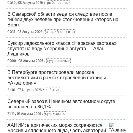
09:30 , 08 Августа 2026 /
рыболовство
В Самарской области ведется следствие после
гибели двух человек при столкновении катеров на
Волге
09:15 , 08 Августа 2026 /
аварийность и чп
Буксир ледокольного класса «Нарвская застава»
спустят на воду в середине августа — Алан
Лушников
09:00 , 08 Августа 2026 /
судостроение
В Петербурге протестировали морские
беспилотники в рамках отраслевой витрины
«Акватория»
21:30 , 07 Августа 2026 /
события
Северный завоз в Ненецком автономном округе
выполнен на 86,1%
21:15 , 07 Августа 2026 /
судоходство
ААНИИ: в арктических морях сохраняются
массивы сплоченного льда, часть акваторий