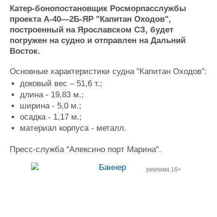
Катер-бонопостановщик Росморпасслужбы
Журнал
проекта А-40—2Б-ЯР "Капитан Оходов",
Реклама
построенный на Ярославском СЗ, будет
погружен на судно и отправлен на Дальний
Конференции
Флот
Восток.
Выставки и семинары
Галерея флота
Основные характеристики судна "Капитан Оходов":
Личности
Форум
доковый вес – 51,6 т.;
Словарь
Отзывы
длина - 19,83 м.;
Все службы
ширина - 5,0 м.;
осадка - 1,17 м.;
материал корпуса - металл.
Пресс-служба "Алексино порт Марина".
реклама 16+