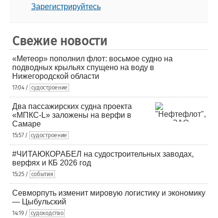
Зарегистрируйтесь
Свежие новости
«Метеор» пополнил флот: восьмое судно на
подводных крыльях спущено на воду в
Нижегородской области
17:04 /
судостроение
Два пассажирских судна проекта
«МПКС-L» заложены на верфи в
Самаре
15:57 /
судостроение
#ЧИТАЮКОРАБЕЛ на судостроительных заводах,
верфях и КБ 2026 год
15:25 /
события
Севморпуть изменит мировую логистику и экономику
— Цыбульский
14:19 /
судоходство