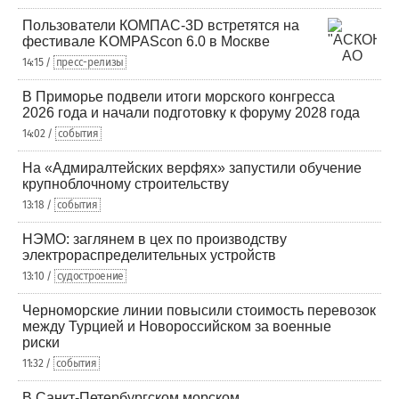
Пользователи КОМПАС-3D встретятся на
фестивале KOMPAScon 6.0 в Москве
14:15 /
пресс-релизы
В Приморье подвели итоги морского конгресса
2026 года и начали подготовку к форуму 2028 года
14:02 /
события
На «Адмиралтейских верфях» запустили обучение
крупноблочному строительству
13:18 /
события
НЭМО: заглянем в цех по производству
электрораспределительных устройств
13:10 /
судостроение
Черноморские линии повысили стоимость перевозок
между Турцией и Новороссийском за военные
риски
11:32 /
события
В Санкт-Петербургском морском