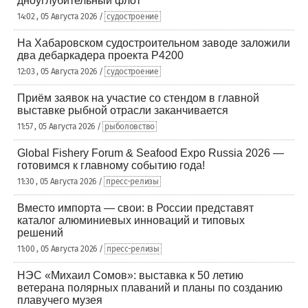
дноуглубительный флот
14:02 , 05 Августа 2026 /
судостроение
На Хабаровском судостроительном заводе заложили
два дебаркадера проекта Р4200
12:03 , 05 Августа 2026 /
судостроение
Приём заявок на участие со стендом в главной
выставке рыбной отрасли заканчивается
11:57 , 05 Августа 2026 /
рыболовство
Global Fishery Forum & Seafood Expo Russia 2026 —
готовимся к главному событию года!
11:30 , 05 Августа 2026 /
пресс-релизы
Вместо импорта — свои: в России представят
каталог алюминиевых инноваций и типовых
решений
11:00 , 05 Августа 2026 /
пресс-релизы
НЭС «Михаил Сомов»: выставка к 50 летию
ветерана полярных плаваний и планы по созданию
плавучего музея