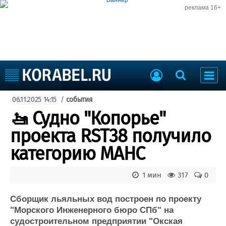
реклама 16+
Судостроение
06.11.2025 14:15
/
события
Судоходство
Судоремонт
🚤 Судно "Копорье"
События
Пресс-релизы
проекта RST38 получило
Порты
Рыболовство
категорию МАНС
ВМФ
Образование
Яхты и катера
1 мин
317
0
Еще
Сборщик льяльных вод построен по проекту
Судостроение
Торговая площадка
"Морского Инженерного бюро СПб" на
Пульс
Доска объявлений
судостроительном предприятии "Окская