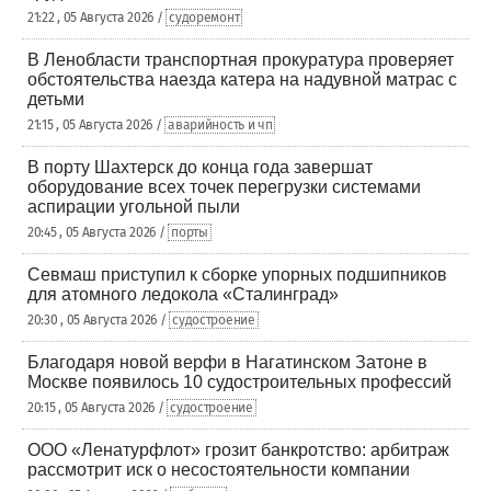
21:22 , 05 Августа 2026 /
судоремонт
В Ленобласти транспортная прокуратура проверяет
обстоятельства наезда катера на надувной матрас с
детьми
21:15 , 05 Августа 2026 /
аварийность и чп
В порту Шахтерск до конца года завершат
оборудование всех точек перегрузки системами
аспирации угольной пыли
20:45 , 05 Августа 2026 /
порты
Севмаш приступил к сборке упорных подшипников
для атомного ледокола «Сталинград»
20:30 , 05 Августа 2026 /
судостроение
Благодаря новой верфи в Нагатинском Затоне в
Москве появилось 10 судостроительных профессий
20:15 , 05 Августа 2026 /
судостроение
ООО «Ленатурфлот» грозит банкротство: арбитраж
рассмотрит иск о несостоятельности компании