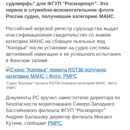
Новости
Продажа флота
судоверфь" для ФГУП "Росморпорт". Это
Компании
Оборудование
первое в служебно-вспомогательном флоте
Репутация
Изделия
России судно, получившее категорию МАНС.
Работа
Материалы
Крюинг
Услуги
Российский морской регистр судоходства выдал
классификационное свидетельство со знаком
Журнал
категории МАНС на сборщик льяльных вод
Реклама
"Копорье" после установки на судно системы
автономной навигации и ее успешного испытания
Конференции
Флот
в Финском заливе.
Выставки и семинары
Галерея флота
Личности
Форум
Словарь
Отзывы
Судно "Копорье" проекта RST38 получило категорию МАНС / Фото:
Все службы
РМРС
Документы РС вручил заместителю директора по
безопасности мореплавания Северо-Западного
бассейнового филиала ФГУП "Росморпорт"
Андрею Балашову директор филиала Михаил
Кутеев, сообщает
РМРС
.