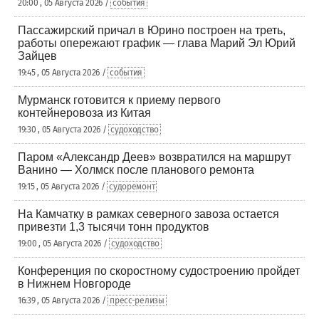
20:00 , 05 Августа 2026 /
события
Пассажирский причал в Юрино построен на треть,
работы опережают график — глава Марий Эл Юрий
Зайцев
19:45 , 05 Августа 2026 /
события
Мурманск готовится к приему первого
контейнеровоза из Китая
19:30 , 05 Августа 2026 /
судоходство
Паром «Александр Деев» возвратился на маршрут
Ванино — Холмск после планового ремонта
19:15 , 05 Августа 2026 /
судоремонт
На Камчатку в рамках северного завоза остается
привезти 1,3 тысячи тонн продуктов
19:00 , 05 Августа 2026 /
судоходство
Конференция по скоростному судостроению пройдет
в Нижнем Новгороде
16:39 , 05 Августа 2026 /
пресс-релизы