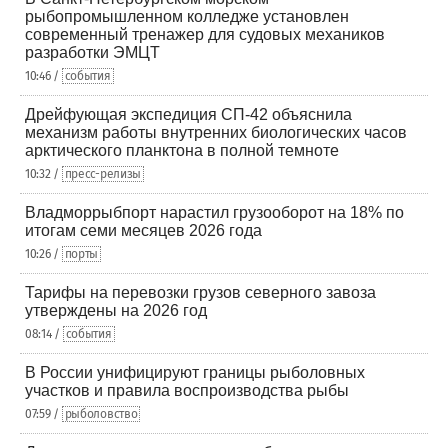
рыбопромышленном колледже установлен
современный тренажер для судовых механиков
разработки ЭМЦТ
10:46 /
события
Дрейфующая экспедиция СП-42 объяснила
механизм работы внутренних биологических часов
арктического планктона в полной темноте
10:32 /
пресс-релизы
Владморрыбпорт нарастил грузооборот на 18% по
итогам семи месяцев 2026 года
10:26 /
порты
Тарифы на перевозки грузов северного завоза
утверждены на 2026 год
Подпишитесь на наш MAX-канал
08:14 /
события
⚓️
В России унифицируют границы рыболовных
участков и правила воспроизводства рыбы
07:59 /
рыболовство
ПОДПИСАТЬСЯ
ОТМЕНА