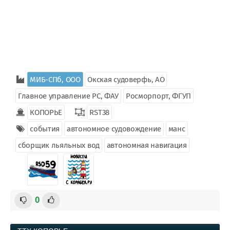
МИБ-СПб, ООО
Окская судоверфь, АО
Главное управление РС, ФАУ
Росморпорт, ФГУП
КОПОРЬЕ
RST38
события
автономное судовождение
манс
сборщик льяльных вод
автономная навигация
0