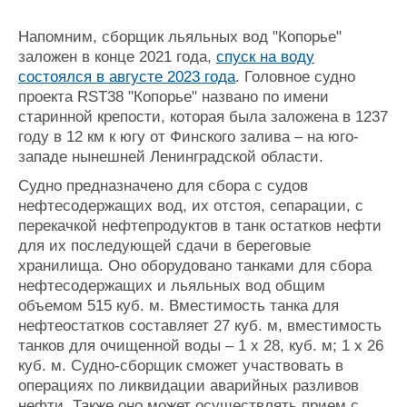
Напомним, сборщик льяльных вод "Копорье"
заложен в конце 2021 года,
спуск на воду
состоялся в августе 2023 года
. Головное судно
проекта RST38 "Копорье" названо по имени
старинной крепости, которая была заложена в 1237
году в 12 км к югу от Финского залива – на юго-
западе нынешней Ленинградской области.
Судно предназначено для сбора с судов
нефтесодержащих вод, их отстоя, сепарации, с
перекачкой нефтепродуктов в танк остатков нефти
для их последующей сдачи в береговые
хранилища. Оно оборудовано танками для сбора
нефтесодержащих и льяльных вод общим
объемом 515 куб. м. Вместимость танка для
нефтеостатков составляет 27 куб. м, вместимость
танков для очищенной воды – 1 х 28, куб. м; 1 х 26
куб. м. Судно-сборщик сможет участвовать в
операциях по ликвидации аварийных разливов
нефти. Также оно может осуществлять прием с