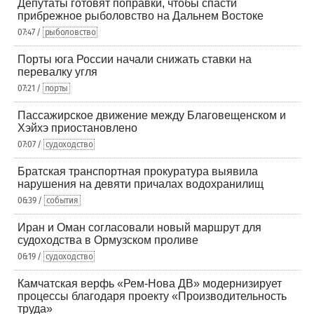
Депутаты готовят поправки, чтобы спасти
прибрежное рыболовство на Дальнем Востоке
07:47 /
рыболовство
Порты юга России начали снижать ставки на
перевалку угля
07:21 /
порты
Пассажирское движение между Благовещенском и
Хэйхэ приостановлено
07:07 /
судоходство
Братская транспортная прокуратура выявила
нарушения на девяти причалах водохранилищ
06:39 /
события
Иран и Оман согласовали новый маршрут для
судоходства в Ормузском проливе
06:19 /
судоходство
Камчатская верфь «Рем-Нова ДВ» модернизирует
процессы благодаря проекту «Производительность
труда»