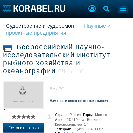
Судостроение и судоремонт
Научные и
Судостроение
Торговая площадка
проектные предприятия
Пульс
Доска объявлений
Новости
Продажа флота
Всероссийский научно-
Компании
Оборудование
RU
исследовательский институт
Репутация
Изделия
рыбного хозяйства и
Работа
Материалы
океанографии
ФГБНУ
Крюинг
Услуги
Журнал
Реклама
ВНИРО
Научные и проектные предприятия
Конференции
Флот
Выставки и семинары
Галерея флота
Страна:
Россия,
Город:
Москва
Личности
Форум
Адрес:
107140, ул. Верхняя
Словарь
Отзывы
Красносельская, 17
Оставить отзыв
Телефон:
+7 (499) 264-93-87
Все службы