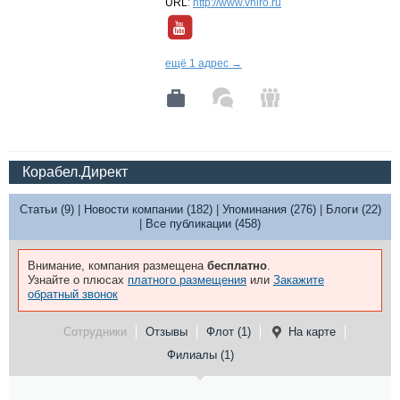
URL
:
http://www.vniro.ru
ещё 1 адрес →
Корабел.Директ
Статьи (9)
|
Новости компании (182)
|
Упоминания (276)
|
Блоги (22)
|
Все публикации (458)
Внимание, компания размещена
бесплатно
.
Узнайте о плюсах
платного размещения
или
Закажите
обратный звонок
Сотрудники
Отзывы
Флот (1)
На карте
Филиалы (1)