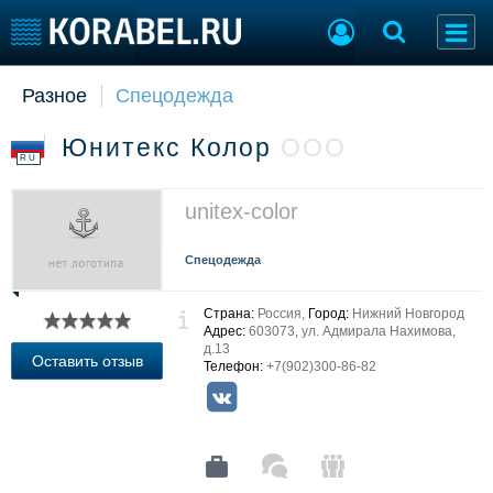
Разное
Спецодежда
Судостроение
Торговая площадка
Пульс
Доска объявлений
Юнитекс Колор
ООО
Новости
Продажа флота
RU
Компании
Оборудование
Репутация
Изделия
unitex-color
Работа
Материалы
Крюинг
Услуги
Спецодежда
Журнал
Реклама
Страна:
Россия,
Город:
Нижний Новгород
Адрес:
603073, ул. Адмирала Нахимова,
д.13
Оставить отзыв
Телефон:
+7(902)300-86-82
Конференции
Флот
Выставки и семинары
Галерея флота
Личности
Форум
Словарь
Отзывы
Все службы