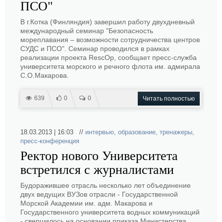
ПСО"
В г.Котка (Финляндия) завершил работу двухдневный
международный семинар "Безопасность
мореплавания – возможности сотрудничества центров
СУДС и ПСО". Семинар проводился в рамках
реализации проекта RescOp, сообщает пресс-служба
университета морского и речного флота им. адмирала
С.О.Макарова.
639
0
0
Читать полностью
18.03.2013 | 16:03 //
интервью
,
образование
,
тренажеры
,
пресс-конференция
Ректор нового Университета
встретился с журналистами
Будоражившее отрасль несколько лет объединение
двух ведущих ВУЗов отрасли - Государственной
Морской Академии им. адм. Макарова и
Государственного университета водных коммуникаций
- свершилось на основании приказа Министерства