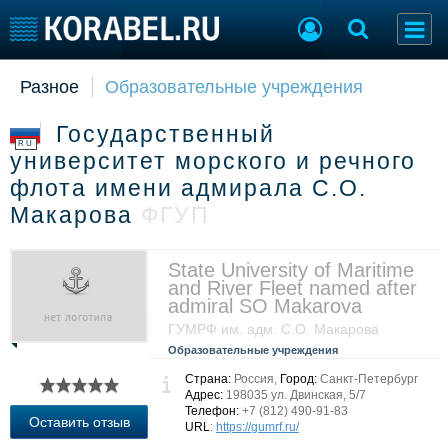
Разное
Образовательные учреждения
Судостроение
Торговая площадка
Пульс
Доска объявлений
Государственный
Новости
Продажа флота
RU
университет морского и речного
Компании
Оборудование
флота имени адмирала С.О.
Репутация
Изделия
Макарова
ФГУП
Работа
Материалы
Крюинг
Услуги
Журнал
State University of Maritime
Реклама
and River Fleet named after
admiral SO Makarova
ГУМРФ им. адм. С.О. Макарова
Конференции
Флот
Образовательные учреждения
Выставки и семинары
Галерея флота
Страна:
Россия,
Город:
Санкт-Петербург
Личности
Форум
Адрес:
198035 ул. Двинская, 5/7
Телефон:
+7 (812) 490-91-83
Словарь
Отзывы
Оставить отзыв
URL
:
https://gumrf.ru/
Все службы