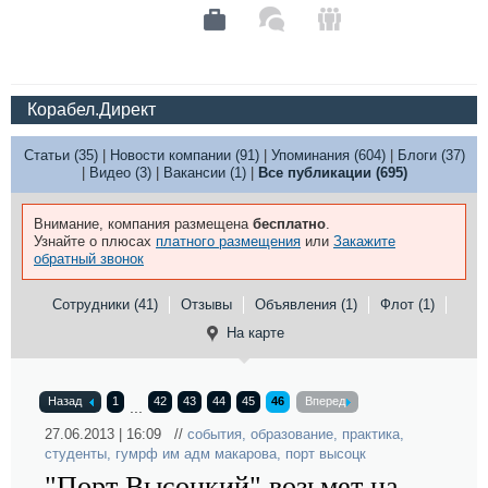
Корабел.Директ
Статьи (35)
|
Новости компании (91)
|
Упоминания (604)
|
Блоги (37)
|
Видео (3)
|
Вакансии (1)
|
Все публикации (695)
Внимание, компания размещена
бесплатно
.
Узнайте о плюсах
платного размещения
или
Закажите
обратный звонок
Сотрудники (41)
Отзывы
Объявления (1)
Флот (1)
На карте
Назад
1
42
43
44
45
46
Вперед
...
27.06.2013 | 16:09 //
события
,
образование
,
практика
,
студенты
,
гумрф им адм макарова
,
порт высоцк
"Порт Высоцкий" возьмет на