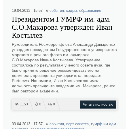
19.04.2013 | 15:57 //
события
,
кадры
,
образование
Президентом ГУМРФ им. адм.
С.О.Макарова утвержден Иван
Костылев
Руководитель Росморречфлота Александр Давыденко
утвердил президентом Государственного университета
морского и речного флота им. адмирала
С.О.Макарова Ивана Костылева. Утверждение
состоялось по результатам ученого совета вуза, где
было принято решение рекомендовать его на
должность президента университета, передает
Portnews. Напомним, Иван Костылев занимал
должность президента академии им. Макарова, ранее
был ректором академии.
1153
0
0
Читать полностью
03.04.2013 | 17:57 //
события
,
порт сабетта
,
гумрф им адм