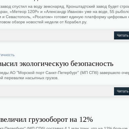
авод спустил на воду земснаряд, Кронштадтский завод будет стро
ран, «Метеор 120Р» и «Александр Иванов» уже на воде, 55 рыбол
и и Севастополь, «Росатом» готовит единую платформу цифровых 
говом обзоре новостей недели от Корабел.ру.
Читать
гичность
высил экологическую безопасность
еды АО "Морской порт Санкт-Петербург" (МП СПб) завершило оч
ой перевалки насыпных грузов.
Читать
увеличил грузооборот на 12%
кт-Петербург" (МП СПб) составил 4,1 млн тонн, что на 12% больше