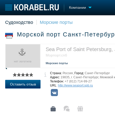
Компании
Судоходство
Морские порты
Судостроение
Торговая площадка
Конфере
Пульс
Доска объявлений
Выставк
Морской порт Санкт-Петербу
Новости
Продажа флота
Личност
RU
Компании
Оборудование
Словарь
Репутация
Изделия
Sea Port of Saint Petersburg,
Работа
Материалы
Морпорт.спб
Крюинг
Услуги
Морские порты
Журнал
Реклама
Страна:
Россия,
Город:
Санкт-Петербург
Адрес:
19835, г. Санкт-Петербург, Межевой к
Телефон:
+7 (812) 714-99-27
Оставить отзыв
URL
:
http://www.seaport.spb.ru