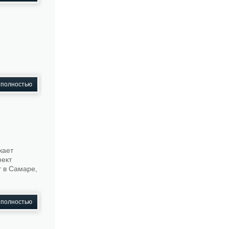
 полностью
жает
оект
 в Самаре,
 полностью