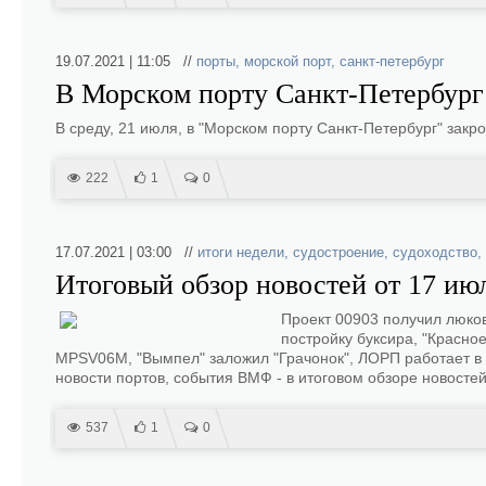
19.07.2021 | 11:05 //
порты
,
морской порт
,
санкт-петербург
В Морском порту Санкт-Петербург
В среду, 21 июля, в "Морском порту Санкт-Петербург" зак
222
1
0
17.07.2021 | 03:00 //
итоги недели
,
судостроение
,
судоходство
,
Итоговый обзор новостей от 17 июл
Проект 00903 получил люков
постройку буксира, "Красное
MPSV06М, "Вымпел" заложил "Грачонок", ЛОРП работает в 
новости портов, события ВМФ - в итоговом обзоре новостей
537
1
0