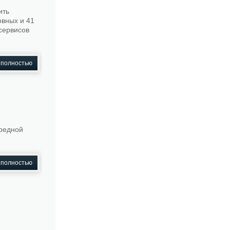
ить
овных и 41
сервисов
 полностью
ередной
 полностью