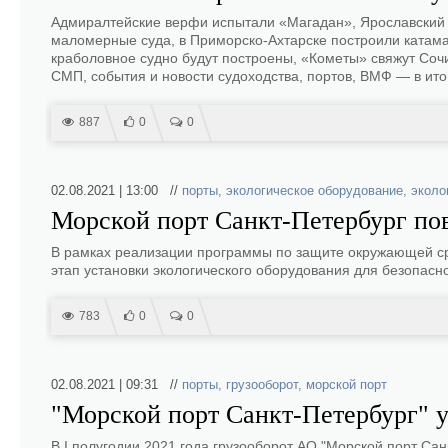
Адмиралтейские верфи испытали «Магадан», Ярославский з
маломерные суда, в Приморско-Ахтарске построили катама
краболовное судно будут построены, «Кометы» свяжут Соч
СМП, события и новости судоходства, портов, ВМФ — в ито
887
0
0
02.08.2021 | 13:00 //
порты
,
экологическое оборудование
,
эколо
Морской порт Санкт-Петербург по
В рамках реализации программы по защите окружающей ср
этап установки экологического оборудования для безопасн
783
0
0
02.08.2021 | 09:31 //
порты
,
грузооборот
,
морской порт
"Морской порт Санкт-Петербург" 
В I полугодии 2021 года грузооборот АО "Морской порт Сан