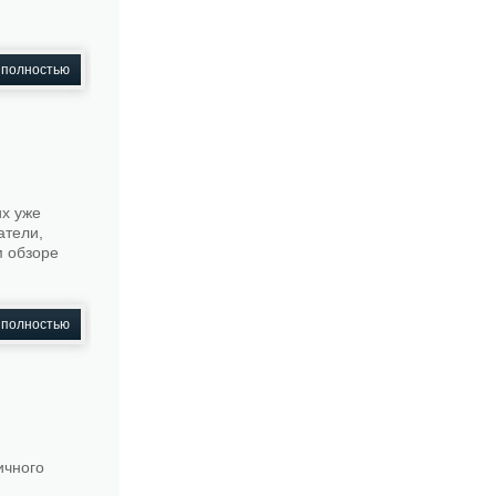
 полностью
их уже
атели,
м обзоре
 полностью
ичного