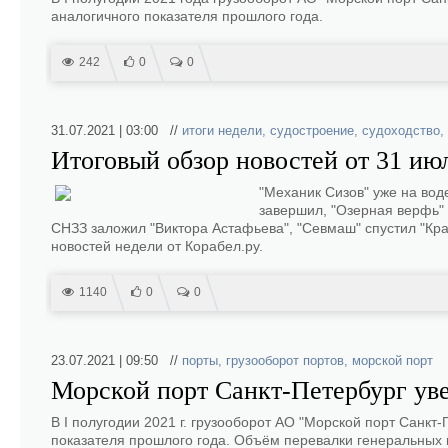
аналогичного показателя прошлого года.
242
0
0
31.07.2021 | 03:00 //
итоги недели
,
судостроение
,
судоходство
,
Итоговый обзор новостей от 31 июл
"Механик Сизов" уже на вод
завершил, "Озерная верфь" 
СНЗЗ заложил "Виктора Астафьева", "Севмаш" спустил "Крас
новостей недели от Корабел.ру.
1140
0
0
23.07.2021 | 09:50 //
порты
,
грузооборот портов
,
морской порт
Морской порт Санкт-Петербург ув
В I полугодии 2021 г. грузооборот АО "Морской порт Санкт
показателя прошлого года. Объём перевалки генеральных гр