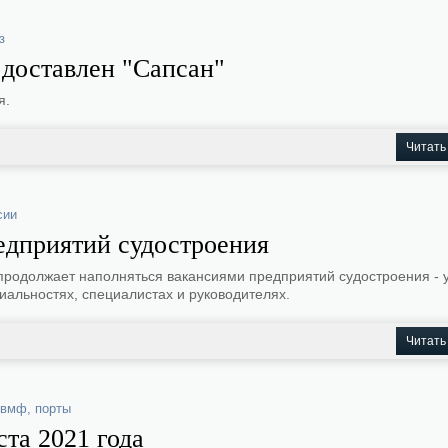
з
 доставлен "Сапсан"
я.
Читать
сии
едприятий судостроения
продолжает наполняться вакансиями предприятий судостроения - у
циальностях, специалистах и руководителях.
Читать
вмф
,
порты
ста 2021 года