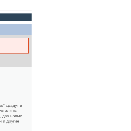
ь" сдадут в
устили на
, два новых
и и другие