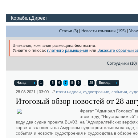
Корабел.Директ
Статьи (3)
|
Новости компании (195)
|
Упом
Внимание, компания размещена
бесплатно
.
Узнайте о плюсах
платного размещения
или
Закажите обратный з
Сотрудники (10)
Назад
1
5
6
7
8
9
28
Вперед
...
...
28.08.2021 | 03:00 //
итоги недели
,
судостроение
,
события
,
суд
Итоговый обзор новостей от 28 авг
Фрегат "Адмирал Головко" в
этом году, "Неустрашимый" в
воду два судна проекта BLV03, на "Адмиралтейских верфях
корвета заложены на Амурском судостроительном заводе, 
события и новости судостроения и судоходства в обзоре н