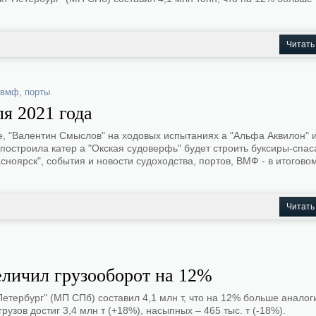
Читать
вмф
,
порты
я 2021 года
е, "Валентин Смыслов" на ходовых испытаниях а "Альфа Аквилон" 
построила катер а "Окская судоверфь" будет строить буксиры-спас
ноярск", события и новости судоходства, портов, ВМФ - в итогово
Читать
еличил грузооборот на 12%
-Петербург" (МП СПб) составил 4,1 млн т, что на 12% больше аналог
узов достиг 3,4 млн т (+18%), насыпных – 465 тыс. т (-18%).