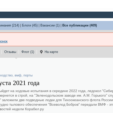
инания (214)
|
Блоги (45)
|
Вакансии (1)
|
Все публикации (409)
вонок
Отзывы
Флот (1)
На карте
оходство
,
вмф
,
порты
уста 2021 года
ыйдет на ходовые испытания в середине 2022 года, ледокол "Сибир
ернется в строй, на "Зеленодольском заводе им. А.М. Горького" сп
" заложили две подводные лодки для Тихоокеанского флота России
судно тылового обеспечения "Всеволод Бобров" передали ВМФ - эт
овостей недели Корабел.ру