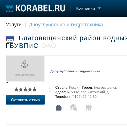
Компании
Услуги
Дноуглубление и гидротехника
Судостроение
Торговая площадка
Конфере
Пульс
Доска объявлений
Выставк
Благовещенский район водных
Новости
Продажа флота
Личност
RU
ГБУВПиС
ОАО
Компании
Оборудование
Словарь
Репутация
Изделия
Работа
Материалы
Крюинг
Услуги
Дноуглубление и гидротехника
Журнал
Реклама
Страна:
Россия,
Город:
Благовещенск
Адрес:
675002, пер. Затонский, д.3
Телефон:
(4162) 52-42-30
Оставить отзыв